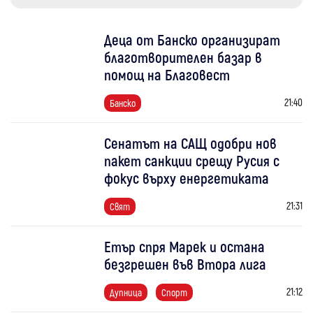
Деца от Банско организират
благотворителен базар в
помощ на Благовест
21:40
Банско
Сенатът на САЩ одобри нов
пакет санкции срещу Русия с
фокус върху енергетиката
21:31
Свят
Етър спря Марек и остана
безгрешен във Втора лига
21:12
Дупница
Спорт