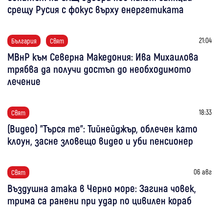
срещу Русия с фокус върху енергетиката
21:04
България
Свят
МВнР към Северна Македония: Ива Михаилова
трябва да получи достъп до необходимото
лечение
18:33
Свят
(Видео) "Търся те": Тийнейджър, облечен като
клоун, засне зловещо видео и уби пенсионер
06 авг
Свят
Въздушна атака в Черно море: Загина човек,
трима са ранени при удар по цивилен кораб