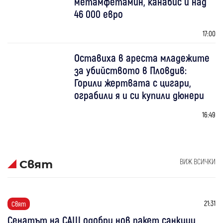
метамфетамин, канабис и над
46 000 евро
17:00
Оставиха в ареста младежите
за убийството в Пловдив:
Горили жертвата с цигари,
ограбили я и си купили дюнери
16:49
ВИЖ ВСИЧКИ
Свят
21:31
Свят
Сенатът на САЩ одобри нов пакет санкции