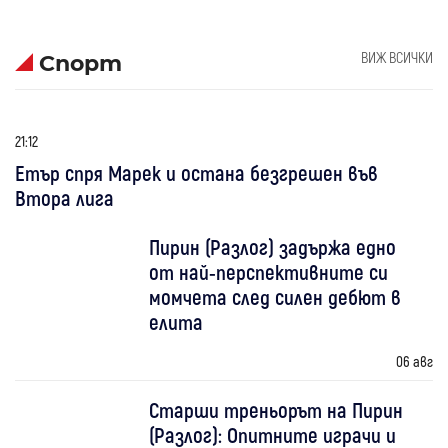
ВИЖ ВСИЧКИ
Спорт
21:12
Етър спря Марек и остана безгрешен във
Втора лига
Пирин (Разлог) задържа едно
от най-перспективните си
момчета след силен дебют в
елита
06 авг
Старши треньорът на Пирин
(Разлог): Опитните играчи и