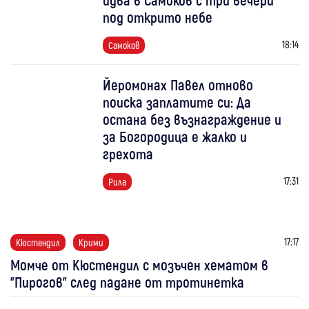
под открито небе
18:14
Самоков
Йеромонах Павел отново
поиска заплатите си: Да
остана без възнаграждение и
за Богородица е жалко и
грехота
17:31
Рила
17:17
Кюстендил
Крими
Момче от Кюстендил с мозъчен хематом в
"Пирогов" след падане от тротинетка