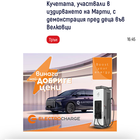
Кучетата, участвали в
издирването на Марти, с
демонстрация пред деца във
Велковци
16:45
Трън