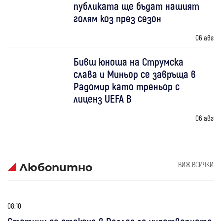
публиката ще бъдат нашият
голям коз през сезон
06 авг
Бивш юноша на Струмска
слава и Миньор се завръща в
Радомир като треньор с
лиценз UEFA B
06 авг
ВИЖ ВСИЧКИ
Любопитно
08:10