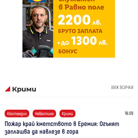
ВИЖ ВСИЧКИ
Крими
18:09
Кюстендил
Невестино
Крими
Пожар край кметството в Еремия: Огънят
заплашва да навлезе в гора