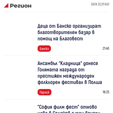
ВИЖ ВСИЧКИ
Регион
Деца от Банско организират
благотворителен базар в
помощ на Благовест
21:40
Банско
Ансамбъл “Кладница“ донесе
Голямата награда от
престижен международен
фолклорен фестивал в Полша
18:25
Перник
"София филм фест" отново
идва в Самоков с три вечери