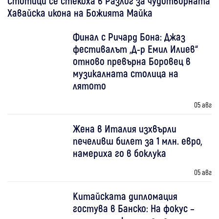
Стотици се стекоха в Разлог за чудотворната
Хавайска икона на Божията Майка
Финал с Ричард Бона: Джаз
фестивалът „Д-р Емил Илиев“
отново превърна Боровец в
музикалната столица на
лятото
05 авг
Жена в Италия изхвърли
печеливш билет за 1 млн. евро,
намериха го в боклука
05 авг
Китайската дипломация
гостува в Банско: На фокус –