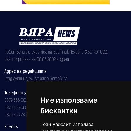
Собственик и издател на вестник "Вяра" е "АВС КО" ООД,
регистрирана на 08.05.2002 година.
Адрес на редакцията
Град Дупница, ул.''Христо Ботев" 43
Телефони за реклама и абонаменти
Ние използваме
0879 356 082
0879 356 098
бисквитки
0879 356 289
Този уебсайт използва
Е-мейл