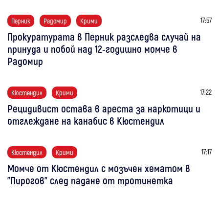
17:57
Перник
Радомир
Крими
Прокуратурата в Перник разследва случай на
принуда и побой над 12-годишно момче в
Радомир
17:22
Кюстендил
Крими
Рецидивист остава в ареста за наркотици и
отглеждане на канабис в Кюстендил
17:17
Кюстендил
Крими
Момче от Кюстендил с мозъчен хематом в
"Пирогов" след падане от тротинетка