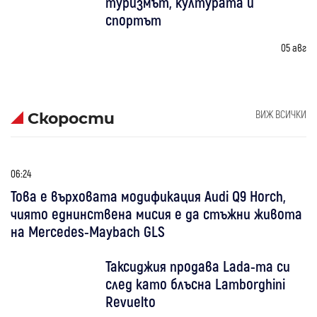
туризмът, културата и
спортът
05 авг
ВИЖ ВСИЧКИ
Скорости
06:24
Това е върховата модификация Audi Q9 Horch,
чиято еднинствена мисия е да стъжни живота
на Mercedes-Maybach GLS
Таксиджия продава Lada-та си
след като блъсна Lamborghini
Revuelto