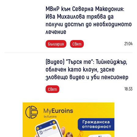
МВнР към Северна Македония:
Ива Михаилова трябва да
получи достъп до необходимото
лечение
21:04
България
Свят
(Видео) "Търся те": Тийнейджър,
облечен като клоун, засне
зловещо видео и уби пенсионер
18:33
Свят