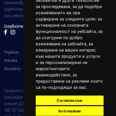
бисквитки и други технологии
viaranews@gmail.com
за проследяване, за да подобри
balgarkanews@gmail.com
изживяването ви при
viara_reklama@mail.bg
сърфиране за следните цели:
за
активиране на основната
Следвайте ни:
функционалност на уебсайта
,
за
да осигурим по-добро
изживяване на уебсайта
,
за
измерване на вашия интерес
Редакция
към нашите продукти и услуги
Реклама
и за персонализиране на
Контакти
маркетинговите
взаимодействия
,
за
предоставяне на реклами които
са по-подходящи за вас
.
Печатното издание на вестника е регистрирано в националния
класификатор на печатните издания (Българска национална
Съгласен съм
агенция за ISSN) под номер: ISSN 1312-4722.
"АВС КО" ООД е притежател на марката: Вяра информационен
Аз отказвам