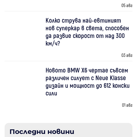
05 авг
Колко струва най-евтиният
нов суперкар в света, способен
да развие скорост от над 300
км/ч?
03 авг
Новото BMW X6 чертае съвсем
различен силует с Neue Klasse
дизайн и мощност до 612 конски
сили
01 авг
Последни новини