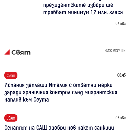
президентските избори ще
трябват минимум 1,2 млн. гласа
07 авг
ВИЖ ВСИЧКИ
Свят
08:45
Свят
Испания заплаши Италия с ответни мерки
заради граничния контрол след мигрантския
наплив към Сеута
07 авг
Свят
Сенатът на САЩ одобри нов пакет санкции