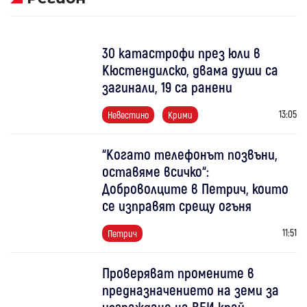
30 катастрофи през юли в
Кюстендилско, двама души са
загинали, 19 са ранени
13:05
Невестино
Крими
“Когато телефонът позвъни,
оставяме всичко“:
Доброволците в Петрич, които
се изправят срещу огъня
11:51
Петрич
Проверяват промените в
предназначението на земи за
изграждане на ВЕИ край