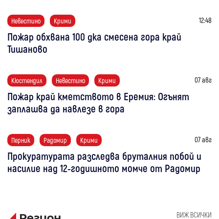
12:48
Невестино
Крими
Пожар обхвана 100 дка смесена гора край
Тишаново
07 авг
Кюстендил
Невестино
Крими
Пожар край кметството в Еремия: Огънят
заплашва да навлезе в гора
07 авг
Перник
Радомир
Крими
Прокуратурата разследва бруталния побой и
насилие над 12-годишното момче от Радомир
ВИЖ ВСИЧКИ
Регион