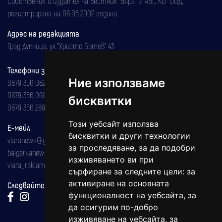
Собственик и издател на вестник "Вяра" е "АВС КО" ООД,
регистрирана на 08.05.2002 година.
Адрес на редакцията
Град Дупница, ул.''Христо Ботев" 43
Телефони за реклама и абонаменти
Ние използваме
0879 356 082
0879 356 098
бисквитки
0879 356 289
Този уебсайт използва
Е-мейл
бисквитки и други технологии
viaranews@gmail.com
за проследяване, за да подобри
balgarkanews@gmail.com
изживяването ви при
viara_reklama@mail.bg
сърфиране за следните цели:
за
активиране на основната
Следвайте ни:
функционалност на уебсайта
,
за
да осигурим по-добро
изживяване на уебсайта
,
за