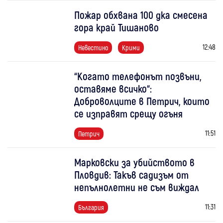
Пожар обхвана 100 дка смесена
гора край Тишаново
12:48
Невестино
Крими
“Когато телефонът позвъни,
оставяме всичко“:
Доброволците в Петрич, които
се изправят срещу огъня
11:51
Петрич
Марковски за убийството в
Пловдив: Такъв садизъм от
непълнолетни не съм виждал
11:31
България