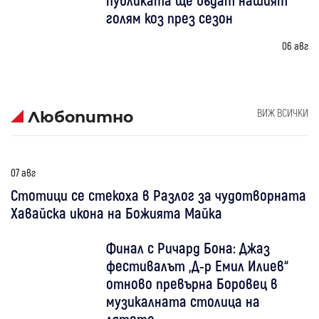
голям коз през сезон
06 авг
ВИЖ ВСИЧКИ
Любопитно
07 авг
Стотици се стекоха в Разлог за чудотворната
Хавайска икона на Божията Майка
Финал с Ричард Бона: Джаз
фестивалът „Д-р Емил Илиев“
отново превърна Боровец в
музикалната столица на
лятото