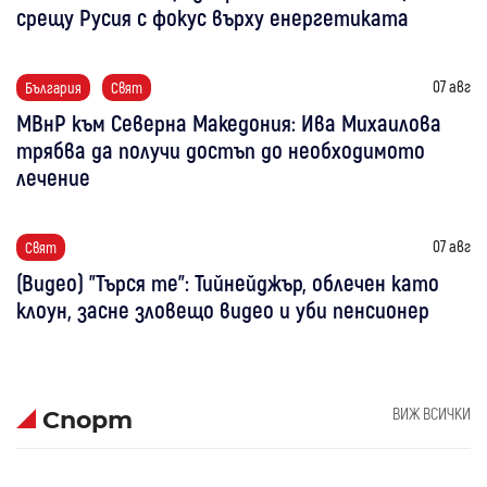
срещу Русия с фокус върху енергетиката
07 авг
България
Свят
МВнР към Северна Македония: Ива Михаилова
трябва да получи достъп до необходимото
лечение
07 авг
Свят
(Видео) "Търся те": Тийнейджър, облечен като
клоун, засне зловещо видео и уби пенсионер
ВИЖ ВСИЧКИ
Спорт