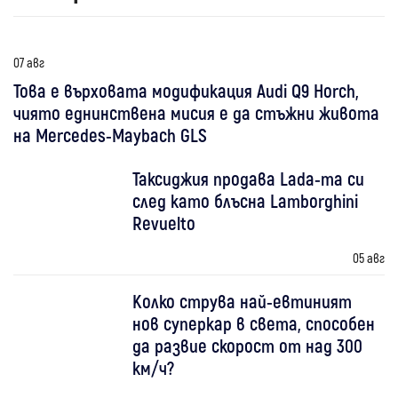
07 авг
Това е върховата модификация Audi Q9 Horch,
чиято еднинствена мисия е да стъжни живота
на Mercedes-Maybach GLS
Таксиджия продава Lada-та си
след като блъсна Lamborghini
Revuelto
05 авг
Колко струва най-евтиният
нов суперкар в света, способен
да развие скорост от над 300
км/ч?