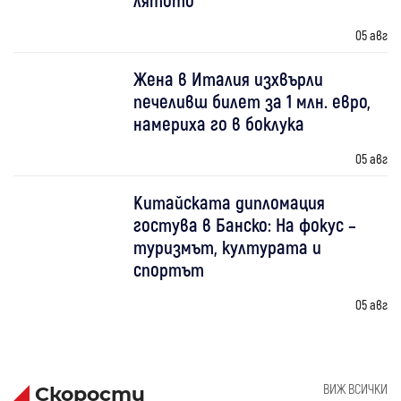
05 авг
Жена в Италия изхвърли
печеливш билет за 1 млн. евро,
намериха го в боклука
05 авг
Китайската дипломация
гостува в Банско: На фокус –
туризмът, културата и
спортът
05 авг
ВИЖ ВСИЧКИ
Скорости