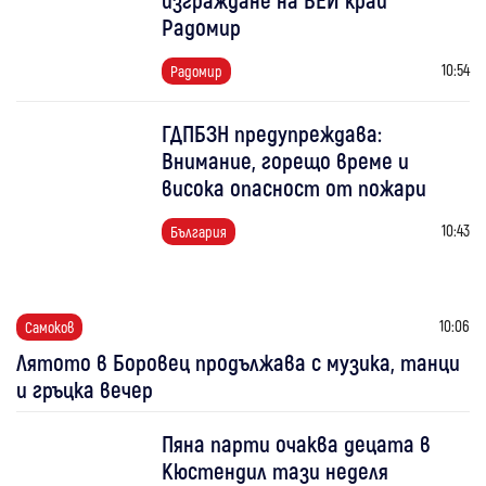
Радомир
10:54
Радомир
ГДПБЗН предупреждава:
Внимание, горещо време и
висока опасност от пожари
10:43
България
10:06
Самоков
Лятото в Боровец продължава с музика, танци
и гръцка вечер
Пяна парти очаква децата в
Кюстендил тази неделя