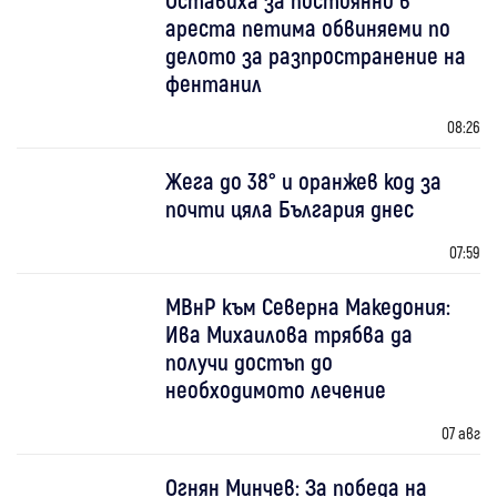
ареста петима обвиняеми по
делото за разпространение на
фентанил
08:26
Жега до 38° и оранжев код за
почти цяла България днес
07:59
МВнР към Северна Македония:
Ива Михаилова трябва да
получи достъп до
необходимото лечение
07 авг
Огнян Минчев: За победа на