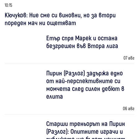
10:15
Кючуков: Ние сме си виновни, но за втори
пореден мач ни ощетяват
Етър спря Марек и остана
безгрешен във Втора лига
07 авг
Пирин (Разлог) задържа едно
от най-перспективните си
момчета след силен дебют в
елита
06 авг
Старши треньорът на Пирин
(Разлог): Опитните играчи и
публиката ще бъдат нашият