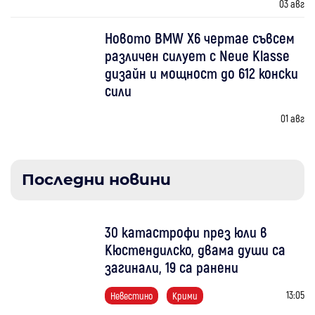
03 авг
Новото BMW X6 чертае съвсем
различен силует с Neue Klasse
дизайн и мощност до 612 конски
сили
01 авг
Последни новини
30 катастрофи през юли в
Кюстендилско, двама души са
загинали, 19 са ранени
13:05
Невестино
Крими