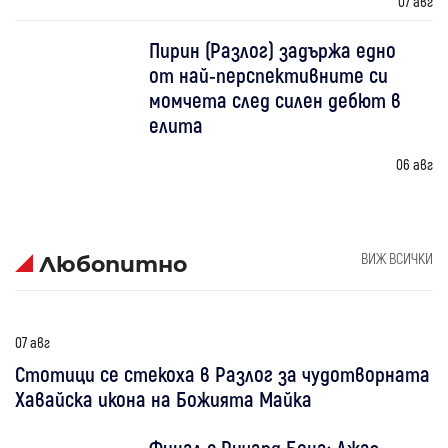
07 авг
Пирин (Разлог) задържа едно
от най-перспективните си
момчета след силен дебют в
елита
06 авг
ВИЖ ВСИЧКИ
Любопитно
07 авг
Стотици се стекоха в Разлог за чудотворната
Хавайска икона на Божията Майка
Финал с Ричард Бона: Джаз