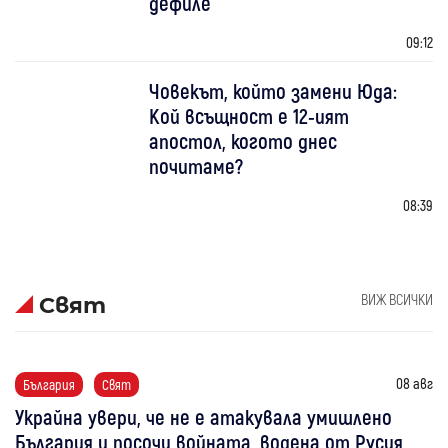
дефиле
09:12
Човекът, който замени Юда:
Кой всъщност е 12-ият
апостол, когото днес
почитаме?
08:39
ВИЖ ВСИЧКИ
Свят
08 авг
България
Свят
Украйна увери, че не е атакувала умишлено
България и посочи войната, водена от Русия,