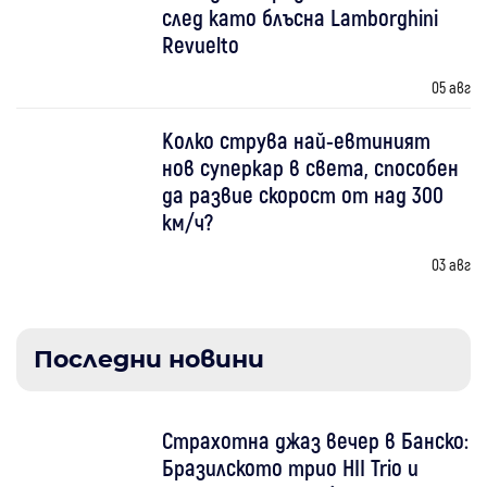
след като блъсна Lamborghini
Revuelto
05 авг
Колко струва най-евтиният
нов суперкар в света, способен
да развие скорост от над 300
км/ч?
03 авг
Последни новини
Страхотна джаз вечер в Банско:
Бразилското трио HII Trio и