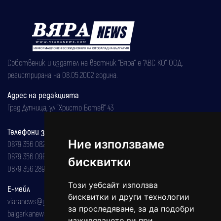
Собственик и издател на вестник "Вяра" е "АВС КО" ООД,
регистрирана на 08.05.2002 година.
Адрес на редакцията
Град Дупница, ул.''Христо Ботев" 43
Телефони за реклама и абонаменти
Ние използваме
0879 356 082
0879 356 098
бисквитки
0879 356 289
Този уебсайт използва
Е-мейл
бисквитки и други технологии
viaranews@gmail.com
за проследяване, за да подобри
balgarkanews@gmail.com
изживяването ви при