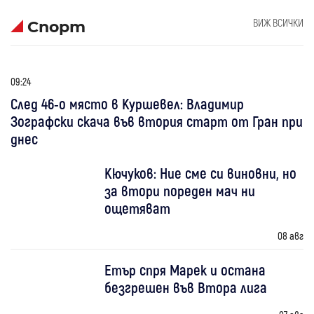
ВИЖ ВСИЧКИ
Спорт
09:24
След 46-о място в Куршевел: Владимир
Зографски скача във втория старт от Гран при
днес
Кючуков: Ние сме си виновни, но
за втори пореден мач ни
ощетяват
08 авг
Етър спря Марек и остана
безгрешен във Втора лига