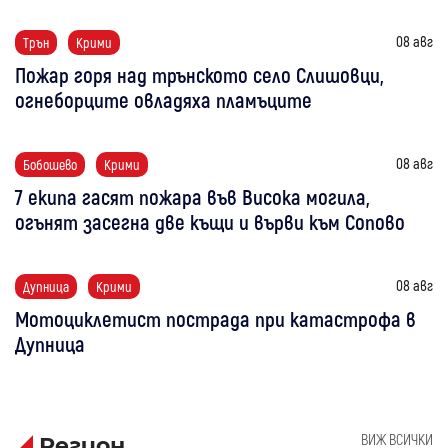
08 авг
Трън
Крими
Пожар горя над трънското село Слишовци,
огнеборците овладяха пламъците
08 авг
Бобошево
Крими
7 екипа гасят пожара във Висока могила,
огънят засегна две къщи и върви към Сопово
08 авг
Дупница
Крими
Мотоциклетист пострада при катастрофа в
Дупница
ВИЖ ВСИЧКИ
Регион