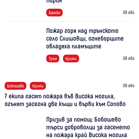
08 авг
Банско
Пожар горя над трънското
село Слишовци, огнеборците
овладяха пламъците
08 авг
Трън
Крими
08 авг
Бобошево
Крими
7 екипа гасят пожара във Висока могила,
огънят засегна две къщи и върви към Сопово
Призив за помощ: Бобошево
търси доброволци за гасенето
на пожара край Висока могила