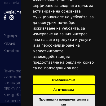
viara_reklama@mail.bg
сърфиране за следните цели:
за
активиране на основната
Следвайте ни:
функционалност на уебсайта
,
за
да осигурим по-добро
изживяване на уебсайта
,
за
измерване на вашия интерес
Редакция
към нашите продукти и услуги
Реклама
и за персонализиране на
Контакти
маркетинговите
взаимодействия
,
за
предоставяне на реклами които
са по-подходящи за вас
.
Печатното издание на вестника е регистрирано в националния
класификатор на печатните издания (Българска национална
Съгласен съм
агенция за ISSN) под номер: ISSN 1312-4722.
"АВС КО" ООД е притежател на марката: Вяра информационен
Аз отказвам
всекидневник на югозападна България, със свидетелство за марка
Промяна на предпочитанията
рег. номер: 47857/11.05.2004 година.
ми