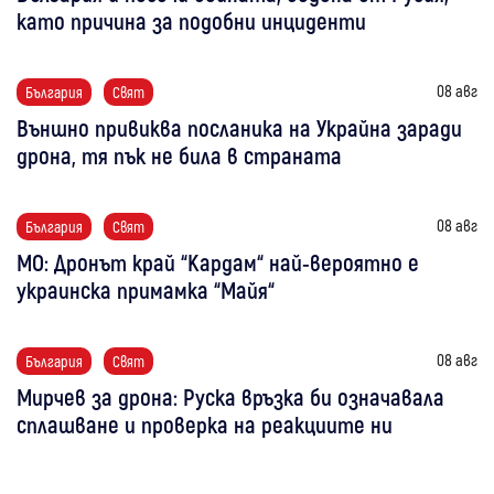
като причина за подобни инциденти
08 авг
България
Свят
Външно привиква посланика на Украйна заради
дрона, тя пък не била в страната
08 авг
България
Свят
МО: Дронът край “Кардам“ най-вероятно е
украинска примамка “Майя“
08 авг
България
Свят
Мирчев за дрона: Руска връзка би означавала
сплашване и проверка на реакциите ни