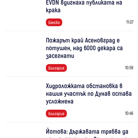
EVDN вдигнаха публиката на
крака
11:07
Банско
Пожарът край Асеновград е
потушен, над 6000 декара са
засегнати
10:59
България
Хидроложката обстановка в
нашия участък по Дунав остава
усложнена
10:46
България
Йотова: Държавата трябва да