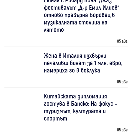
фестивалът „Д-р Емил Илиев“
отново превърна Боровец в
музикалната столица на
лятото
05 авг
Жена в Италия изхвърли
печеливш билет за 1 млн. евро,
намериха го в боклука
05 авг
Китайската дипломация
гостува в Банско: На фокус –
туризмът, културата и
спортът
05 авг