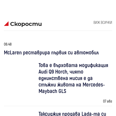
ВИЖ ВСИЧКИ
Скорости
06:48
McLaren реставрира първия си автомобил
Това е върховата модификация
Audi Q9 Horch, чиято
еднинствена мисия е да
стъжни живота на Mercedes-
Maybach GLS
07 авг
Таксиджия продава Lada-та си