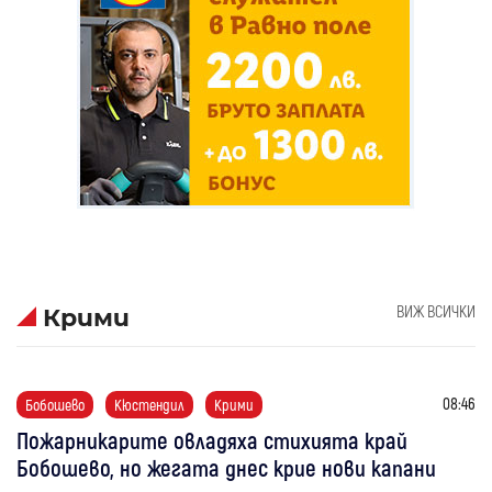
ВИЖ ВСИЧКИ
Крими
08:46
Бобошево
Кюстендил
Крими
Пожарникарите овладяха стихията край
Бобошево, но жегата днес крие нови капани