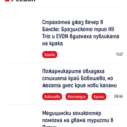
Страхотна джаз вечер в
Банско: Бразилското трио HII
Trio и EVDN вдигнаха публиката
на крака
11:07
Банско
Пожарникарите овладяха
стихията край Бобошево, но
жегата днес крие нови капани
08:46
Бобошево
Кюстендил
Крими
Медицински хеликоптер
помогна на двама туристи в
Пирин