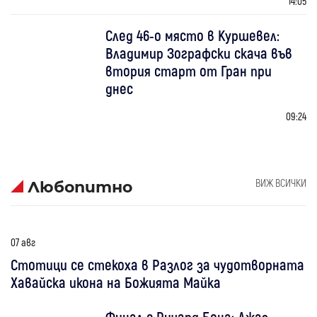
14:05
След 46-о място в Куршевел:
Владимир Зографски скача във
втория старт от Гран при
днес
09:24
ВИЖ ВСИЧКИ
Любопитно
07 авг
Стотици се стекоха в Разлог за чудотворната
Хавайска икона на Божията Майка
Финал с Ричард Бона: Джаз