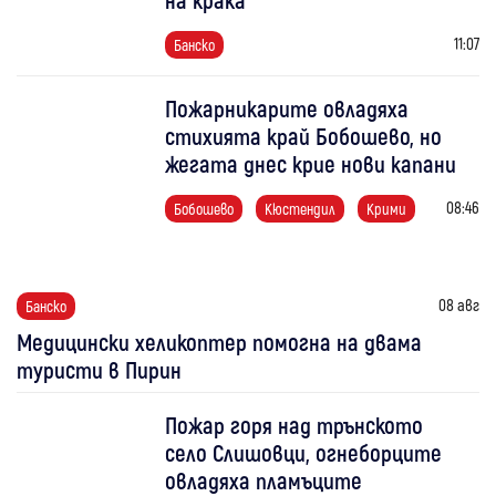
11:07
Банско
Пожарникарите овладяха
стихията край Бобошево, но
жегата днес крие нови капани
08:46
Бобошево
Кюстендил
Крими
08 авг
Банско
Медицински хеликоптер помогна на двама
туристи в Пирин
Пожар горя над трънското
село Слишовци, огнеборците
овладяха пламъците