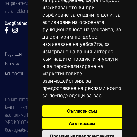
за проследяване, за да подобри
balgarkanews@gmail.com
изживяването ви при
viara_reklama@mail.bg
сърфиране за следните цели:
за
активиране на основната
Следвайте ни:
функционалност на уебсайта
,
за
да осигурим по-добро
изживяване на уебсайта
,
за
измерване на вашия интерес
Редакция
към нашите продукти и услуги
Реклама
и за персонализиране на
Контакти
маркетинговите
взаимодействия
,
за
предоставяне на реклами които
са по-подходящи за вас
.
Печатното издание на вестника е регистрирано в националния
класификатор на печатните издания (Българска национална
Съгласен съм
агенция за ISSN) под номер: ISSN 1312-4722.
"АВС КО" ООД е притежател на марката: Вяра информационен
Аз отказвам
всекидневник на югозападна България, със свидетелство за марка
Промяна на предпочитанията