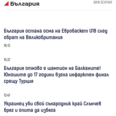
ВИЖ ВСИЧКИ
България
България остана осма на Евробаскет U18 след
обрат на Великобритания
16:13
15:37
България отново е шампион на Балканите!
Юношите до 17 години взеха инфарктен финал
срещу Турция
13:47
Украинец уби свой сънародник край Слънчев
бряг и опита да избяга