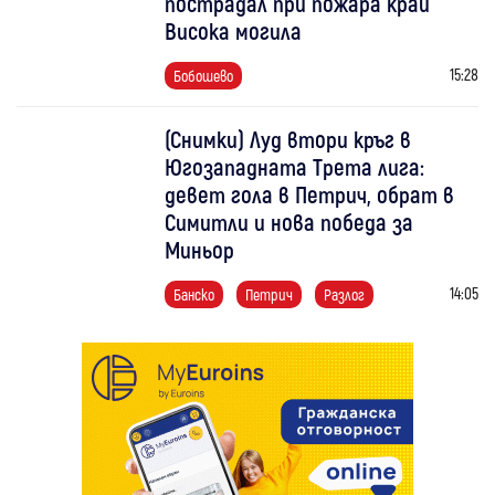
пострадал при пожара край
Висока могила
15:28
Бобошево
(Снимки) Луд втори кръг в
Югозападната Трета лига:
девет гола в Петрич, обрат в
Симитли и нова победа за
Миньор
14:05
Банско
Петрич
Разлог