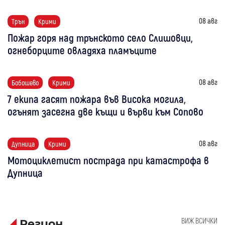
08 авг
Трън
Крими
Пожар горя над трънското село Слишовци,
огнеборците овладяха пламъците
08 авг
Бобошево
Крими
7 екипа гасят пожара във Висока могила,
огънят засегна две къщи и върви към Сопово
08 авг
Дупница
Крими
Мотоциклетист пострада при катастрофа в
Дупница
ВИЖ ВСИЧКИ
Регион