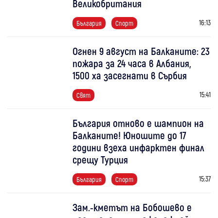
Великобритания
16:13
България
Спорт
Огнен 9 август на Балканите: 23
пожара за 24 часа в Албания,
1500 ха засегнати в Сърбия
15:41
Свят
България отново е шампион на
Балканите! Юношите до 17
години взеха инфарктен финал
срещу Турция
15:37
България
Спорт
Зам.-кметът на Бобошево е