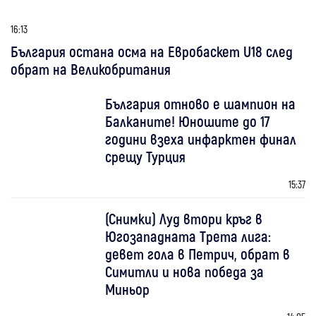
16:13
България остана осма на Евробаскет U18 след
обрат на Великобритания
България отново е шампион на
Балканите! Юношите до 17
години взеха инфарктен финал
срещу Турция
15:37
(Снимки) Луд втори кръг в
Югозападната Трета лига:
девет гола в Петрич, обрат в
Симитли и нова победа за
Миньор