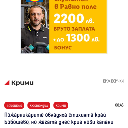
ВИЖ ВСИЧКИ
Крими
08:46
Бобошево
Кюстендил
Крими
Пожарникарите овладяха стихията край
Бобошево, но жегата днес крие нови капани