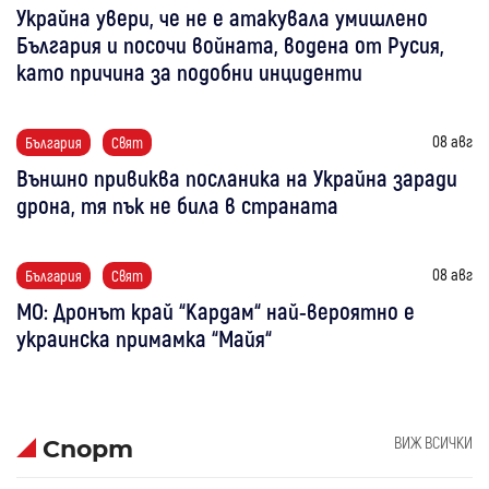
Украйна увери, че не е атакувала умишлено
България и посочи войната, водена от Русия,
като причина за подобни инциденти
08 авг
България
Свят
Външно привиква посланика на Украйна заради
дрона, тя пък не била в страната
08 авг
България
Свят
МО: Дронът край “Кардам“ най-вероятно е
украинска примамка “Майя“
ВИЖ ВСИЧКИ
Спорт