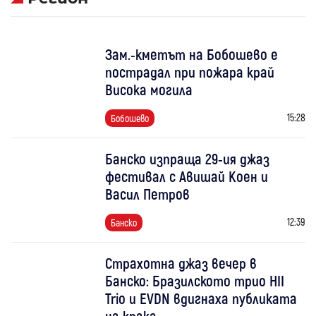
Зам.-кметът на Бобошево е
пострадал при пожара край
Висока могила
15:28
Бобошево
Банско изпраща 29-ия джаз
фестивал с Авишай Коен и
Васил Петров
12:39
Банско
Страхотна джаз вечер в
Банско: Бразилското трио HII
Trio и EVDN вдигнаха публиката
на крака