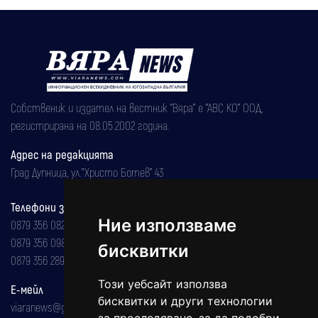
Собственик и издател на вестник "Вяра" е "АВС КО" ООД,
регистрирана на 08.05.2002 година.
Адрес на редакцията
Град Дупница, ул.''Христо Ботев" 43
Телефони за реклама и абонаменти
Ние използваме
0879 356 082
0879 356 098
бисквитки
0879 356 289
Този уебсайт използва
Е-мейл
бисквитки и други технологии
viaranews@gmail.com