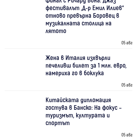
фестивалът „Д-р Емил Илиев“
отново превърна Боровец в
музикалната столица на
лятото
05 авг
Жена в Италия изхвърли
печеливш билет за 1 млн. евро,
намериха го в боклука
05 авг
Китайската дипломация
гостува в Банско: На фокус –
туризмът, културата и
спортът
05 авг