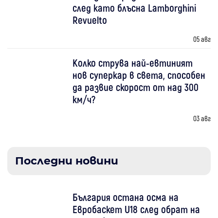
след като блъсна Lamborghini
Revuelto
05 авг
Колко струва най-евтиният
нов суперкар в света, способен
да развие скорост от над 300
км/ч?
03 авг
Последни новини
България остана осма на
Евробаскет U18 след обрат на