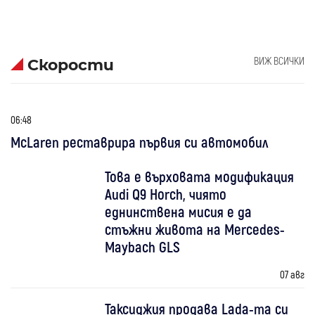
ВИЖ ВСИЧКИ
Скорости
06:48
McLaren реставрира първия си автомобил
Това е върховата модификация
Audi Q9 Horch, чиято
еднинствена мисия е да
стъжни живота на Mercedes-
Maybach GLS
07 авг
Таксиджия продава Lada-та си