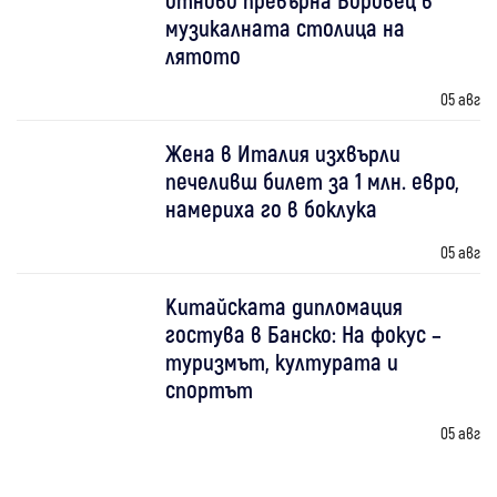
музикалната столица на
лятото
05 авг
Жена в Италия изхвърли
печеливш билет за 1 млн. евро,
намериха го в боклука
05 авг
Китайската дипломация
гостува в Банско: На фокус –
туризмът, културата и
спортът
05 авг