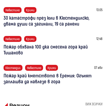
13:05
Невестино
Крими
30 катастрофи през юли в Кюстендилско,
двама души са загинали, 19 са ранени
12:48
Невестино
Крими
Пожар обхвана 100 дка смесена гора край
Тишаново
07 авг
Кюстендил
Невестино
Крими
Пожар край кметството в Еремия: Огънят
заплашва да навлезе в гора
ВИЖ ВСИЧКИ
Регион