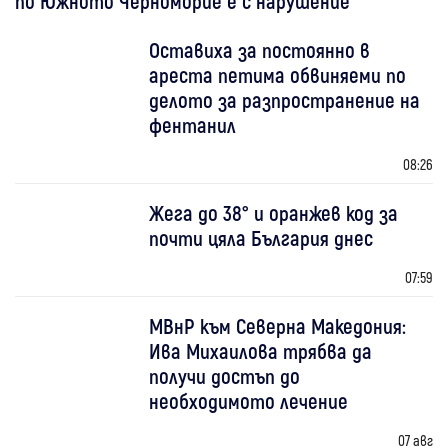
по Южното Черноморие е с нарушение
Оставиха за постоянно в
ареста петима обвиняеми по
делото за разпространение на
фентанил
08:26
Жега до 38° и оранжев код за
почти цяла България днес
07:59
МВнР към Северна Македония:
Ива Михаилова трябва да
получи достъп до
необходимото лечение
07 авг