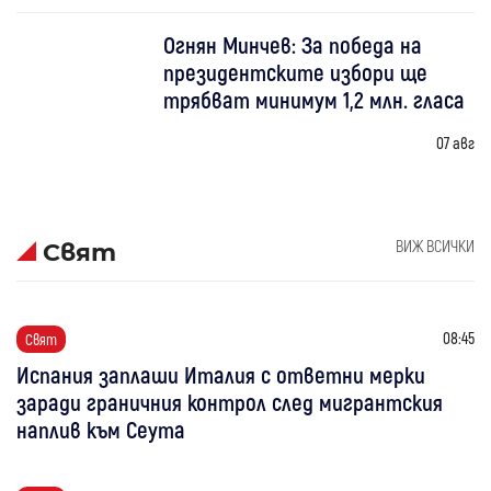
Огнян Минчев: За победа на
президентските избори ще
трябват минимум 1,2 млн. гласа
07 авг
ВИЖ ВСИЧКИ
Свят
08:45
Свят
Испания заплаши Италия с ответни мерки
заради граничния контрол след мигрантския
наплив към Сеута