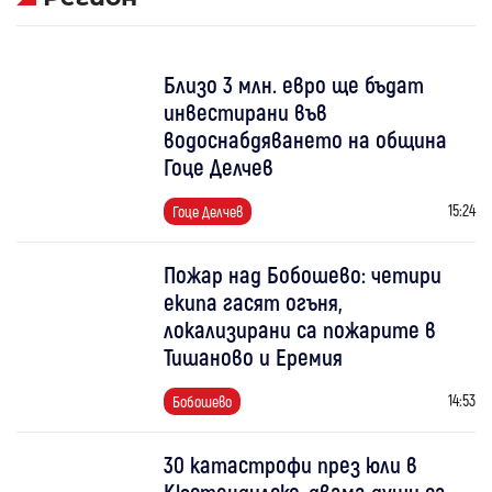
Близо 3 млн. евро ще бъдат
инвестирани във
водоснабдяването на община
Гоце Делчев
15:24
Гоце Делчев
Пожар над Бобошево: четири
екипа гасят огъня,
локализирани са пожарите в
Тишаново и Еремия
14:53
Бобошево
30 катастрофи през юли в
Кюстендилско, двама души са