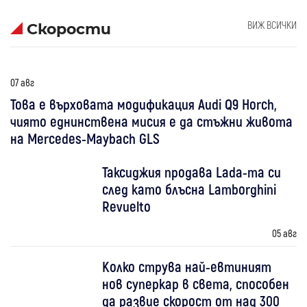
ВИЖ ВСИЧКИ
Скорости
07 авг
Това е върховата модификация Audi Q9 Horch,
чиято еднинствена мисия е да стъжни живота
на Mercedes-Maybach GLS
Таксиджия продава Lada-та си
след като блъсна Lamborghini
Revuelto
05 авг
Колко струва най-евтиният
нов суперкар в света, способен
да развие скорост от над 300