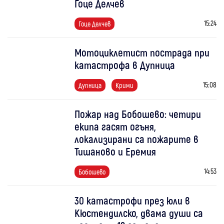
Гоце Делчев
15:24
Гоце Делчев
Мотоциклетист пострада при
катастрофа в Дупница
15:08
Дупница
Крими
Пожар над Бобошево: четири
екипа гасят огъня,
локализирани са пожарите в
Тишаново и Еремия
14:53
Бобошево
30 катастрофи през юли в
Кюстендилско, двама души са