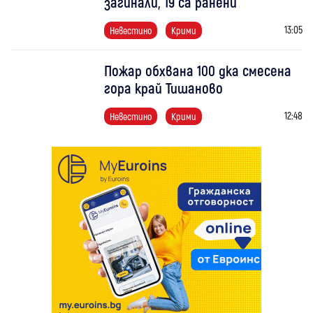
загинали, 19 са ранени
13:05
Невестино
Крими
Пожар обхвана 100 дка смесена
гора край Тишаново
12:48
Невестино
Крими