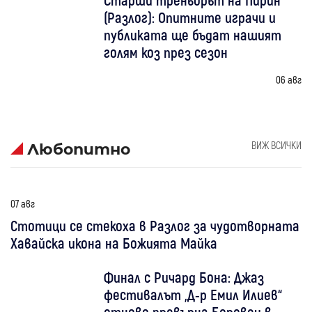
(Разлог): Опитните играчи и
публиката ще бъдат нашият
голям коз през сезон
06 авг
ВИЖ ВСИЧКИ
Любопитно
07 авг
Стотици се стекоха в Разлог за чудотворната
Хавайска икона на Божията Майка
Финал с Ричард Бона: Джаз
фестивалът „Д-р Емил Илиев“
отново превърна Боровец в