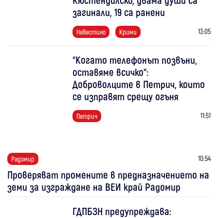
загинали, 19 са ранени
13:05
Невестино
Крими
“Когато телефонът позвъни,
оставяме всичко“:
Доброволците в Петрич, които
се изправят срещу огъня
11:51
Петрич
10:54
Радомир
Проверяват промените в предназначението на
земи за изграждане на ВЕИ край Радомир
ГДПБЗН предупреждава: