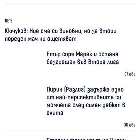
10:15
Кючуков: Ние сме си виновни, но за втори
пореден мач ни ощетяват
Етър спря Марек и остана
безгрешен във Втора лига
07 авг
Пирин (Разлог) задържа едно
от най-перспективните си
момчета след силен дебют в
елита
06 авг
Старши треньорът на Пирин