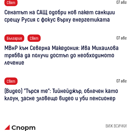
07 авг
Свят
Сенатът на САЩ одобри нов пакет санкции
срещу Русия с фокус върху енергетиката
07 авг
България
Свят
МВнР към Северна Македония: Ива Михаилова
трябва да получи достъп до необходимото
лечение
07 авг
Свят
(Видео) "Търся те": Тийнейджър, облечен като
клоун, засне зловещо видео и уби пенсионер
ВИЖ ВСИЧКИ
Спорт