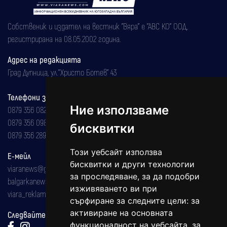
Собственик и издател на вестник "Вяра" е "АВС КО" ООД,
регистрирана на 08.05.2002 година.
Адрес на редакцията
Град Дупница, ул.''Христо Ботев" 43
Телефони за реклама и абонаменти
Ние използваме
0879 356 082
0879 356 098
бисквитки
0879 356 289
Този уебсайт използва
Е-мейл
бисквитки и други технологии
viaranews@gmail.com
за проследяване, за да подобри
balgarkanews@gmail.com
изживяването ви при
viara_reklama@mail.bg
сърфиране за следните цели:
за
активиране на основната
Следвайте ни:
функционалност на уебсайта
,
за