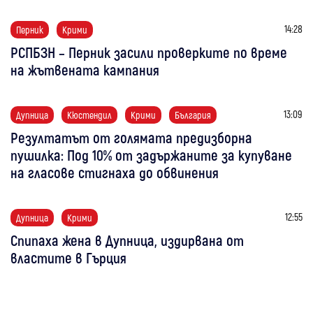
14:28
Перник
Крими
РСПБЗН – Перник засили проверките по време
на жътвената кампания
13:09
Дупница
Кюстендил
Крими
България
Резултатът от голямата предизборна
пушилка: Под 10% от задържаните за купуване
на гласове стигнаха до обвинения
12:55
Дупница
Крими
Спипаха жена в Дупница, издирвана от
властите в Гърция