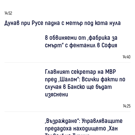
14:52
Дунав при Русе падна с метър под кота нула
8 обвиняеми от „фабрика за
смърт“ с фентанил в София
14:40
Главният секретар на МВР
пред „Шалом“: Всички факти по
случая в Банско ще бъдат
изяснени
14:25
„Възраждане“: Управляващите
предадоха находището „Хан