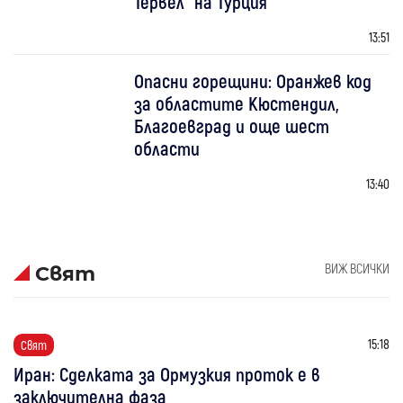
Тервел“ на Турция
13:51
Опасни горещини: Оранжев код
за областите Кюстендил,
Благоевград и още шест
области
13:40
ВИЖ ВСИЧКИ
Свят
15:18
Свят
Иран: Сделката за Ормузкия проток е в
заключителна фаза