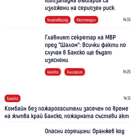
изложени на сериозен риск
14:33
Благоевград
Кюстендил
Главният секретар на МВР
пред “Шалом“: Всички факти по
случая в Банско ще бъдат
изяснени
14:25
Банско
България
14:12
Банско
Комбайн без пожарогасители засечен по време
на жътва край Банско, пожарната състави акт
Опасни горещини: Оранжев код