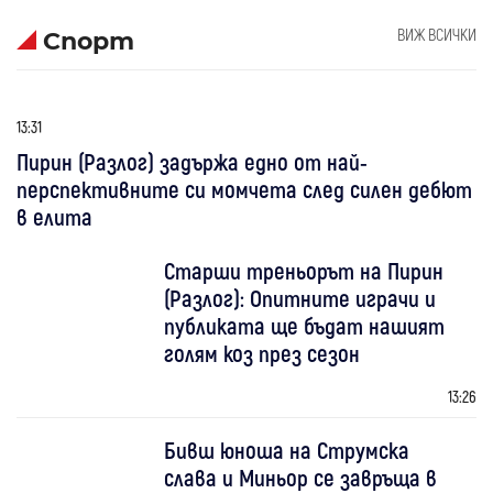
ВИЖ ВСИЧКИ
Спорт
13:31
Пирин (Разлог) задържа едно от най-
перспективните си момчета след силен дебют
в елита
Старши треньорът на Пирин
(Разлог): Опитните играчи и
публиката ще бъдат нашият
голям коз през сезон
13:26
Бивш юноша на Струмска
слава и Миньор се завръща в