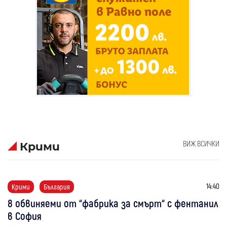
ВИЖ ВСИЧКИ
Крими
14:40
Крими
България
8 обвиняеми от “фабрика за смърт“ с фентанил
в София