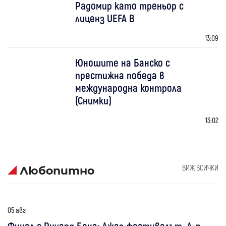
Радомир като треньор с
лиценз UEFA B
13:09
Юношите на Банско с
престижна победа в
международна контрола
(Снимки)
13:02
ВИЖ ВСИЧКИ
Любопитно
05 авг
Финал с Ричард Бона: Джаз фестивалът „Д-р