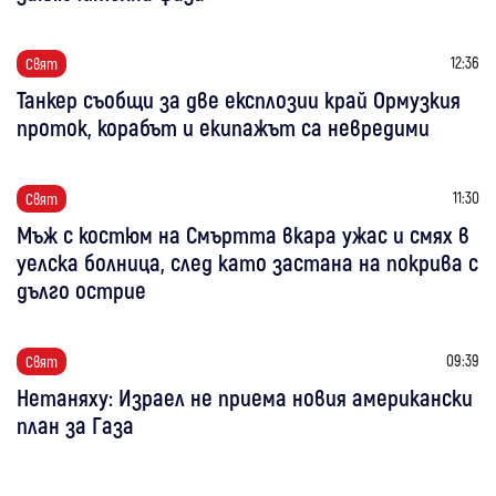
12:36
Свят
Танкер съобщи за две експлозии край Ормузкия
проток, корабът и екипажът са невредими
11:30
Свят
Мъж с костюм на Смъртта вкара ужас и смях в
уелска болница, след като застана на покрива с
дълго острие
09:39
Свят
Нетаняху: Израел не приема новия американски
план за Газа