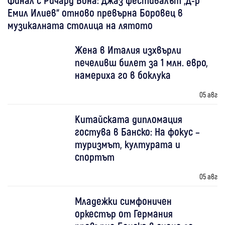
Емил Илиев“ отново превърна Боровец в
музикалната столица на лятото
Жена в Италия изхвърли
печеливш билет за 1 млн. евро,
намериха го в боклука
05 авг
Китайската дипломация
гостува в Банско: На фокус –
туризмът, културата и
спортът
05 авг
Младежки симфоничен
оркестър от Германия