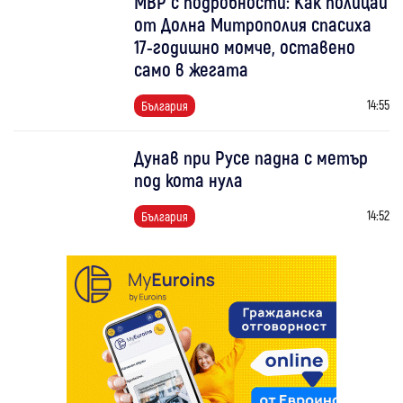
МВР с подробности: Как полицаи
от Долна Митрополия спасиха
17-годишно момче, оставено
само в жегата
14:55
България
Дунав при Русе падна с метър
под кота нула
14:52
България