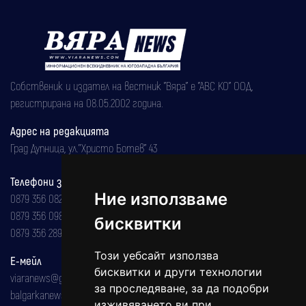
Собственик и издател на вестник "Вяра" е "АВС КО" ООД,
регистрирана на 08.05.2002 година.
Адрес на редакцията
Град Дупница, ул.''Христо Ботев" 43
Телефони за реклама и абонаменти
Ние използваме
0879 356 082
0879 356 098
бисквитки
0879 356 289
Този уебсайт използва
Е-мейл
бисквитки и други технологии
viaranews@gmail.com
за проследяване, за да подобри
balgarkanews@gmail.com
изживяването ви при