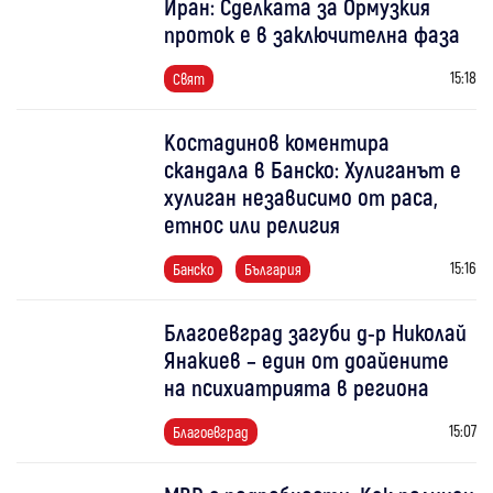
Иран: Сделката за Ормузкия
проток е в заключителна фаза
15:18
Свят
Костадинов коментира
скандала в Банско: Хулиганът е
хулиган независимо от раса,
етнос или религия
15:16
Банско
България
Благоевград загуби д-р Николай
Янакиев – един от доайените
на психиатрията в региона
15:07
Благоевград