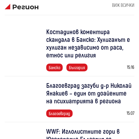
ВИЖ ВСИЧКИ
Регион
Костадинов коментира
скандала в Банско: Хулиганът е
хулиган независимо от раса,
етнос или религия
15:16
Банско
България
Благоевград загуби д-р Николай
Янакиев – един от доайените
на психиатрията в региона
15:07
Благоевград
WWF: Иглолистните гори в
Югозападна България са