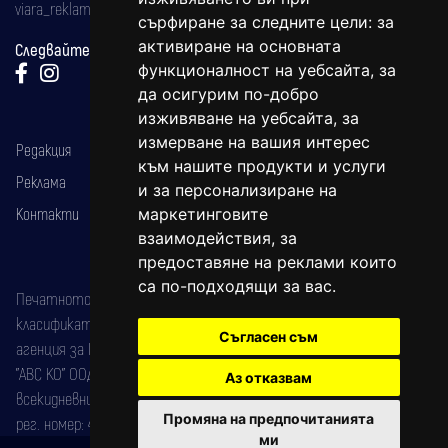
viara_reklama@mail.bg
сърфиране за следните цели:
за
активиране на основната
Следвайте ни:
функционалност на уебсайта
,
за
да осигурим по-добро
изживяване на уебсайта
,
за
измерване на вашия интерес
Редакция
към нашите продукти и услуги
Реклама
и за персонализиране на
Контакти
маркетинговите
взаимодействия
,
за
предоставяне на реклами които
са по-подходящи за вас
.
Печатното издание на вестника е регистрирано в националния
класификатор на печатните издания (Българска национална
Съгласен съм
агенция за ISSN) под номер: ISSN 1312-4722.
"АВС КО" ООД е притежател на марката: Вяра информационен
Аз отказвам
всекидневник на югозападна България, със свидетелство за марка
Промяна на предпочитанията
рег. номер: 47857/11.05.2004 година.
ми