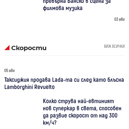
превърна Банско в сцена за
филмова музика
03 авг
ВИЖ ВСИЧКИ
Скорости
05 авг
Таксиджия продава Lada-та си след като блъсна
Lamborghini Revuelto
Колко струва най-евтиният
нов суперкар в света, способен
да развие скорост от над 300
км/ч?