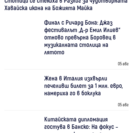
Стотици се стекоха в Разлог за чудотворната
Хавайска икона на Божията Майка
Финал с Ричард Бона: Джаз
фестивалът „Д-р Емил Илиев“
отново превърна Боровец в
музикалната столица на
лятото
05 авг
Жена в Италия изхвърли
печеливш билет за 1 млн. евро,
намериха го в боклука
05 авг
Китайската дипломация
гостува в Банско: На фокус –