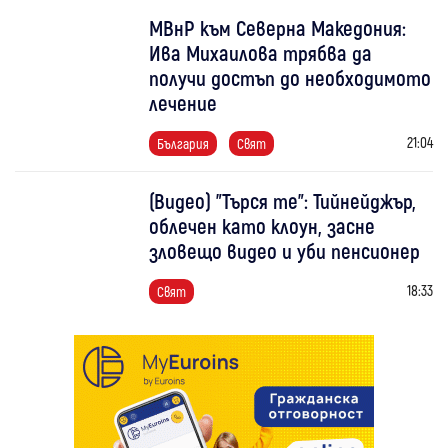
МВнР към Северна Македония:
Ива Михаилова трябва да
получи достъп до необходимото
лечение
21:04
България
Свят
(Видео) "Търся те": Тийнейджър,
облечен като клоун, засне
зловещо видео и уби пенсионер
18:33
Свят