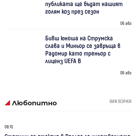
публиката ще бъдат нашият
голям коз през сезон
06 авг
Бивш юноша на Струмска
слава и Миньор се завръща в
Радомир като треньор с
лиценз UEFA B
06 авг
ВИЖ ВСИЧКИ
Любопитно
08:10