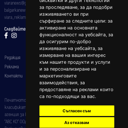
бисквитки и други технологии
viaranews@gmail.com
за проследяване, за да подобри
balgarkanews@gmail.com
изживяването ви при
viara_reklama@mail.bg
сърфиране за следните цели:
за
активиране на основната
Следвайте ни:
функционалност на уебсайта
,
за
да осигурим по-добро
изживяване на уебсайта
,
за
измерване на вашия интерес
Редакция
към нашите продукти и услуги
Реклама
и за персонализиране на
Контакти
маркетинговите
взаимодействия
,
за
предоставяне на реклами които
са по-подходящи за вас
.
Печатното издание на вестника е регистрирано в националния
класификатор на печатните издания (Българска национална
Съгласен съм
агенция за ISSN) под номер: ISSN 1312-4722.
"АВС КО" ООД е притежател на марката: Вяра информационен
Аз отказвам