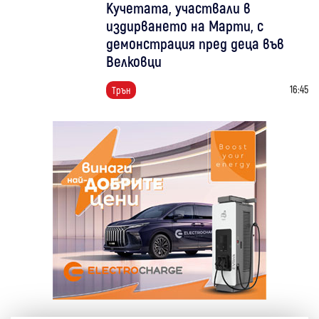
Кучетата, участвали в
издирването на Марти, с
демонстрация пред деца във
Велковци
16:45
Трън