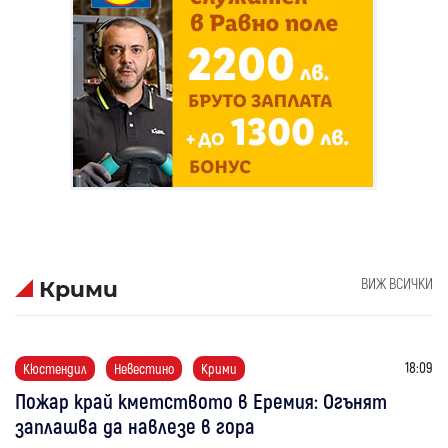
ВИЖ ВСИЧКИ
Крими
18:09
Кюстендил
Невестино
Крими
Пожар край кметството в Еремия: Огънят
заплашва да навлезе в гора