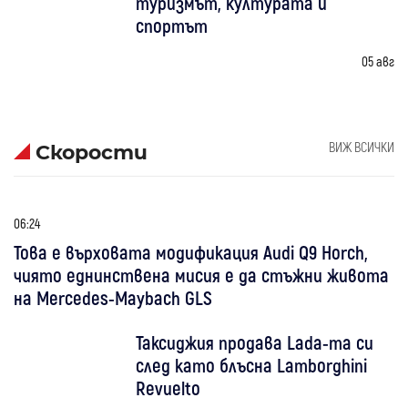
туризмът, културата и
спортът
05 авг
ВИЖ ВСИЧКИ
Скорости
06:24
Това е върховата модификация Audi Q9 Horch,
чиято еднинствена мисия е да стъжни живота
на Mercedes-Maybach GLS
Таксиджия продава Lada-та си
след като блъсна Lamborghini
Revuelto