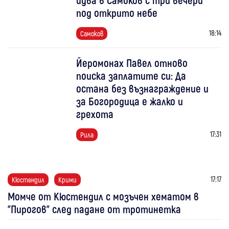
под открито небе
18:14
Самоков
Йеромонах Павел отново
поиска заплатите си: Да
остана без възнаграждение и
за Богородица е жалко и
грехота
17:31
Рила
17:17
Кюстендил
Крими
Момче от Кюстендил с мозъчен хематом в
"Пирогов" след падане от тротинетка