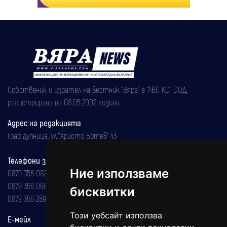
Собственик и издател на вестник "Вяра" е "АВС КО" ООД,
регистрирана на 08.05.2002 година.
Адрес на редакцията
Град Дупница, ул.''Христо Ботев" 43
Телефони за реклама и абонаменти
Ние използваме
0879 356 082
0879 356 098
бисквитки
0879 356 289
Този уебсайт използва
Е-мейл