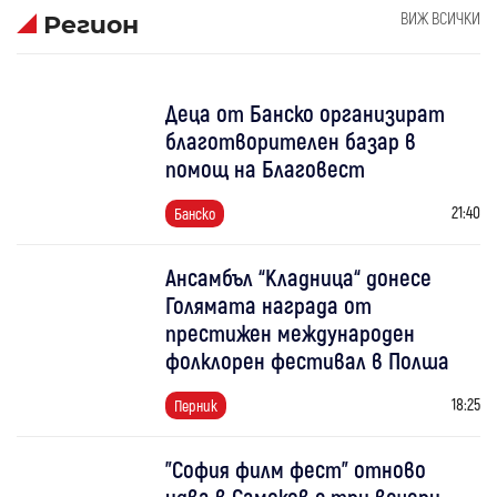
ВИЖ ВСИЧКИ
Регион
Деца от Банско организират
благотворителен базар в
помощ на Благовест
21:40
Банско
Ансамбъл “Кладница“ донесе
Голямата награда от
престижен международен
фолклорен фестивал в Полша
18:25
Перник
"София филм фест" отново
идва в Самоков с три вечери