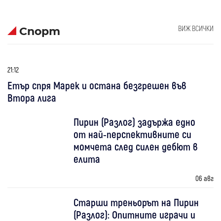
ВИЖ ВСИЧКИ
Спорт
21:12
Етър спря Марек и остана безгрешен във
Втора лига
Пирин (Разлог) задържа едно
от най-перспективните си
момчета след силен дебют в
елита
06 авг
Старши треньорът на Пирин
(Разлог): Опитните играчи и