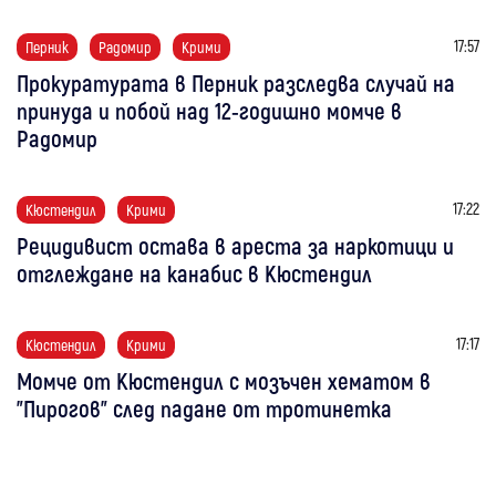
17:57
Перник
Радомир
Крими
Прокуратурата в Перник разследва случай на
принуда и побой над 12-годишно момче в
Радомир
17:22
Кюстендил
Крими
Рецидивист остава в ареста за наркотици и
отглеждане на канабис в Кюстендил
17:17
Кюстендил
Крими
Момче от Кюстендил с мозъчен хематом в
"Пирогов" след падане от тротинетка