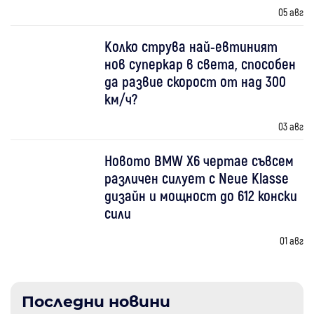
05 авг
Колко струва най-евтиният
нов суперкар в света, способен
да развие скорост от над 300
км/ч?
03 авг
Новото BMW X6 чертае съвсем
различен силует с Neue Klasse
дизайн и мощност до 612 конски
сили
01 авг
Последни новини