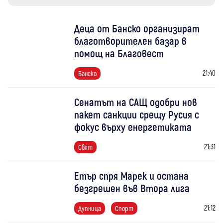
Деца от Банско организират
благотворителен базар в
помощ на Благовест
21:40
Банско
Сенатът на САЩ одобри нов
пакет санкции срещу Русия с
фокус върху енергетиката
21:31
Свят
Етър спря Марек и остана
безгрешен във Втора лига
21:12
Дупница
Спорт