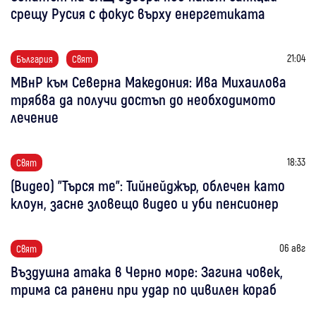
срещу Русия с фокус върху енергетиката
21:04
България
Свят
МВнР към Северна Македония: Ива Михаилова
трябва да получи достъп до необходимото
лечение
18:33
Свят
(Видео) "Търся те": Тийнейджър, облечен като
клоун, засне зловещо видео и уби пенсионер
06 авг
Свят
Въздушна атака в Черно море: Загина човек,
трима са ранени при удар по цивилен кораб