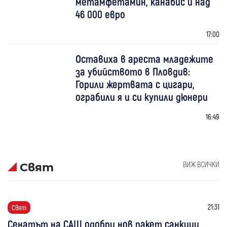
метамфетамин, канабис и над
46 000 евро
17:00
Оставиха в ареста младежите
за убийството в Пловдив:
Горили жертвата с цигари,
ограбили я и си купили дюнери
16:49
ВИЖ ВСИЧКИ
Свят
21:31
Свят
Сенатът на САЩ одобри нов пакет санкции