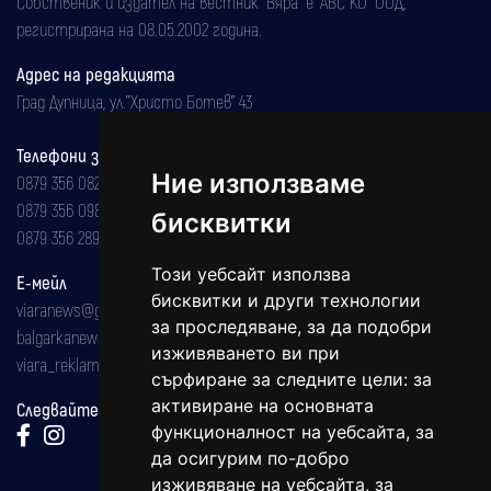
Собственик и издател на вестник "Вяра" е "АВС КО" ООД,
регистрирана на 08.05.2002 година.
Адрес на редакцията
Град Дупница, ул.''Христо Ботев" 43
Телефони за реклама и абонаменти
Ние използваме
0879 356 082
0879 356 098
бисквитки
0879 356 289
Този уебсайт използва
Е-мейл
бисквитки и други технологии
viaranews@gmail.com
за проследяване, за да подобри
balgarkanews@gmail.com
изживяването ви при
viara_reklama@mail.bg
сърфиране за следните цели:
за
активиране на основната
Следвайте ни:
функционалност на уебсайта
,
за
да осигурим по-добро
изживяване на уебсайта
,
за