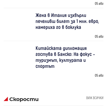
05 авг
Жена в Италия изхвърли
печеливш билет за 1 млн. евро,
намериха го в боклука
05 авг
Китайската дипломация
гостува в Банско: На фокус –
туризмът, културата и
спортът
05 авг
ВИЖ ВСИЧКИ
Скорости