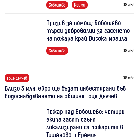
08 авг
Бобошево
Крими
Призив за помощ: Бобошево
търси доброволци за гасенето
на пожара край Висока могила
08 авг
Бобошево
08 авг
Гоце Делчев
Близо 3 млн. евро ще бъдат инвестирани във
водоснабдяването на община Гоце Делчев
Пожар над Бобошево: четири
екипа гасят огъня,
локализирани са пожарите в
Тишаново и Еремия