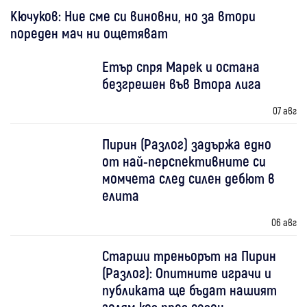
Кючуков: Ние сме си виновни, но за втори
пореден мач ни ощетяват
Етър спря Марек и остана
безгрешен във Втора лига
07 авг
Пирин (Разлог) задържа едно
от най-перспективните си
момчета след силен дебют в
елита
06 авг
Старши треньорът на Пирин
(Разлог): Опитните играчи и
публиката ще бъдат нашият
голям коз през сезон