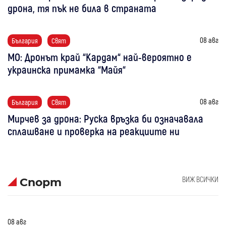
дрона, тя пък не била в страната
08 авг
България
Свят
МО: Дронът край “Кардам“ най-вероятно е
украинска примамка “Майя“
08 авг
България
Свят
Мирчев за дрона: Руска връзка би означавала
сплашване и проверка на реакциите ни
ВИЖ ВСИЧКИ
Спорт
08 авг