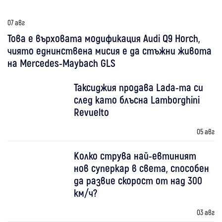
07 авг
Това е върховата модификация Audi Q9 Horch,
чиято еднинствена мисия е да стъжни живота
на Mercedes-Maybach GLS
Таксиджия продава Lada-та си
след като блъсна Lamborghini
Revuelto
05 авг
Колко струва най-евтиният
нов суперкар в света, способен
да развие скорост от над 300
км/ч?
03 авг