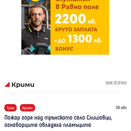
ВИЖ ВСИЧКИ
Крими
08 авг
Трън
Крими
Пожар горя над трънското село Слишовци,
огнеборците овладяха пламъците