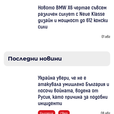
Новото BMW X6 чертае съвсем
различен силует с Neue Klasse
дизайн и мощност до 612 конски
сили
01 авг
Последни новини
Украйна увери, че не е
атакувала умишлено България и
посочи войната, водена от
Русия, като причина за подобни
инциденти
08 авг
България
Свят