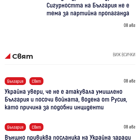
Сигурността на България не е
тема за партийна пропаганда
08 авг
ВИЖ ВСИЧКИ
Свят
08 авг
България
Свят
Украйна увери, че не е атакувала умишлено
България и посочи войната, водена от Русия,
като причина за подобни инциденти
08 авг
България
Свят
Външно привиква посланика на Украйна заради