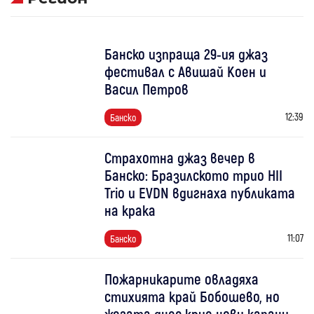
Банско изпраща 29-ия джаз
фестивал с Авишай Коен и
Васил Петров
12:39
Банско
Страхотна джаз вечер в
Банско: Бразилското трио HII
Trio и EVDN вдигнаха публиката
на крака
11:07
Банско
Пожарникарите овладяха
стихията край Бобошево, но
жегата днес крие нови капани