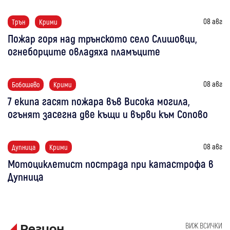
08 авг
Трън
Крими
Пожар горя над трънското село Слишовци,
огнеборците овладяха пламъците
08 авг
Бобошево
Крими
7 екипа гасят пожара във Висока могила,
огънят засегна две къщи и върви към Сопово
08 авг
Дупница
Крими
Мотоциклетист пострада при катастрофа в
Дупница
ВИЖ ВСИЧКИ
Регион