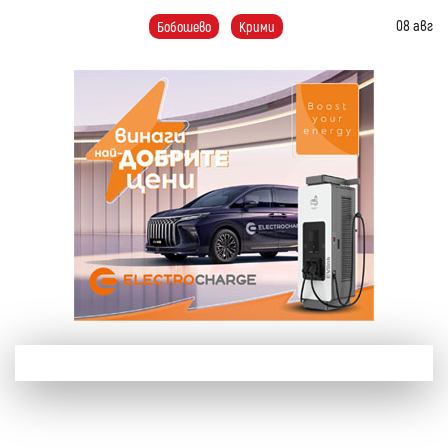
08 авг
Бобошево
Крими