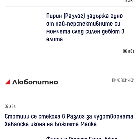
07 авг
Пирин (Разлог) задържа едно
от най-перспективните си
момчета след силен дебют в
елита
06 авг
ВИЖ ВСИЧКИ
Любопитно
07 авг
Стотици се стекоха в Разлог за чудотворната
Хавайска икона на Божията Майка
Финал с Ричард Бона: Джаз