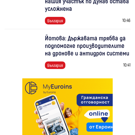
нашия участък по Дунав остава
усложнена
10:46
България
Йотова: Държавата трябва да
подпомогне производителите
на дронове и антидрон системи
10:41
България