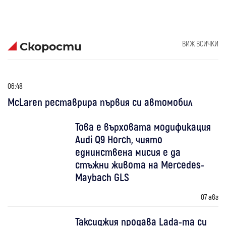
ВИЖ ВСИЧКИ
Скорости
06:48
McLaren реставрира първия си автомобил
Това е върховата модификация
Audi Q9 Horch, чиято
еднинствена мисия е да
стъжни живота на Mercedes-
Maybach GLS
07 авг
Таксиджия продава Lada-та си