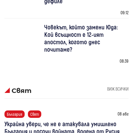
дефиле
09:12
Човекът, който замени Юда:
Кой всъщност е 12-ият
апостол, когото днес
почитаме?
08:39
ВИЖ ВСИЧКИ
Свят
08 авг
България
Свят
Украйна увери, че не е атакувала умишлено
България и посочи войната, водена от Русия,