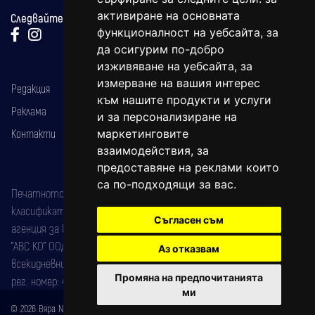
активиране на основната
Следвайте ни:
функционалност на уебсайта
,
за
да осигурим по-добро
изживяване на уебсайта
,
за
измерване на вашия интерес
Редакция
към нашите продукти и услуги
Реклама
и за персонализиране на
Контакти
маркетинговите
взаимодействия
,
за
предоставяне на реклами които
са по-подходящи за вас
.
Печатното издание на вестника е регистрирано в националния
класификатор на печатните издания (Българска национална
Съгласен съм
агенция за ISSN) под номер: ISSN 1312-4722.
"АВС КО" ООД е притежател на марката: Вяра информационен
Аз отказвам
всекидневник на югозападна България, със свидетелство за марка
Промяна на предпочитанията
рег. номер: 47857/11.05.2004 година.
ми
© 2026 Вяра News Всички права запазени!