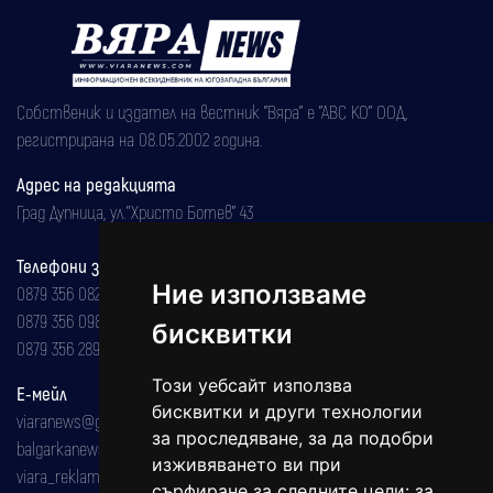
Собственик и издател на вестник "Вяра" е "АВС КО" ООД,
регистрирана на 08.05.2002 година.
Адрес на редакцията
Град Дупница, ул.''Христо Ботев" 43
Телефони за реклама и абонаменти
Ние използваме
0879 356 082
0879 356 098
бисквитки
0879 356 289
Този уебсайт използва
Е-мейл
бисквитки и други технологии
viaranews@gmail.com
за проследяване, за да подобри
balgarkanews@gmail.com
изживяването ви при
viara_reklama@mail.bg
сърфиране за следните цели:
за