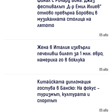
фестивалът „Д-р Емил Илиев“
отново превърна Боровец в
музикалната столица на
лятото
05 авг
Жена в Италия изхвърли
печеливш билет за 1 млн. евро,
намериха го в боклука
05 авг
Китайската дипломация
гостува в Банско: На фокус –
туризмът, културата и
спортът
05 авг