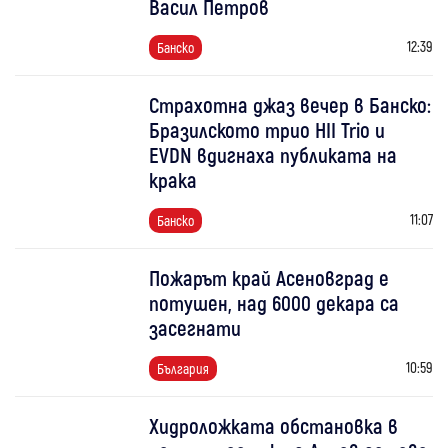
Васил Петров
12:39
Банско
Страхотна джаз вечер в Банско:
Бразилското трио HII Trio и
EVDN вдигнаха публиката на
крака
11:07
Банско
Пожарът край Асеновград е
потушен, над 6000 декара са
засегнати
10:59
България
Хидроложката обстановка в