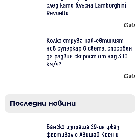
след като блъсна Lamborghini
Revuelto
05 авг
Колко струва най-евтиният
нов суперкар в света, способен
да развие скорост от над 300
км/ч?
03 авг
Последни новини
Банско изпраща 29-ия джаз
фестивал с Авишай Коен и