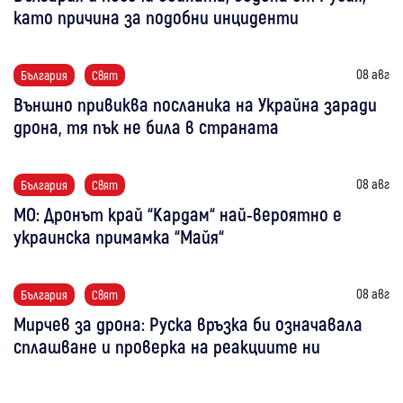
като причина за подобни инциденти
08 авг
България
Свят
Външно привиква посланика на Украйна заради
дрона, тя пък не била в страната
08 авг
България
Свят
МО: Дронът край “Кардам“ най-вероятно е
украинска примамка “Майя“
08 авг
България
Свят
Мирчев за дрона: Руска връзка би означавала
сплашване и проверка на реакциите ни