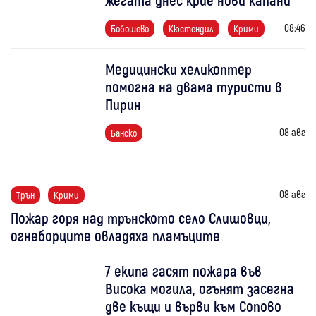
08:46
Бобошево
Кюстендил
Крими
Медицински хеликоптер
помогна на двама туристи в
Пирин
08 авг
Банско
08 авг
Трън
Крими
Пожар горя над трънското село Слишовци,
огнеборците овладяха пламъците
7 екипа гасят пожара във
Висока могила, огънят засегна
две къщи и върви към Сопово