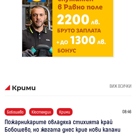
ВИЖ ВСИЧКИ
Крими
08:46
Бобошево
Кюстендил
Крими
Пожарникарите овладяха стихията край
Бобошево, но жегата днес крие нови капани