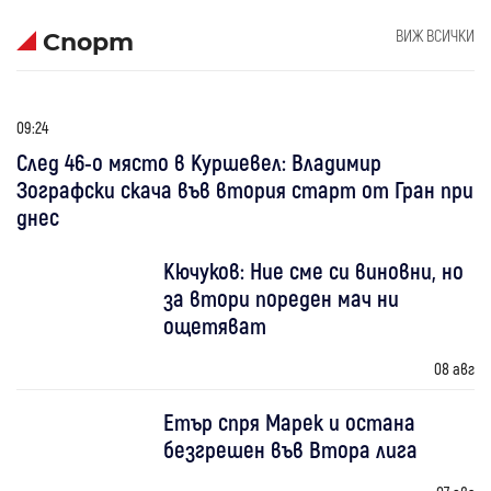
ВИЖ ВСИЧКИ
Спорт
09:24
След 46-о място в Куршевел: Владимир
Зографски скача във втория старт от Гран при
днес
Кючуков: Ние сме си виновни, но
за втори пореден мач ни
ощетяват
08 авг
Етър спря Марек и остана
безгрешен във Втора лига