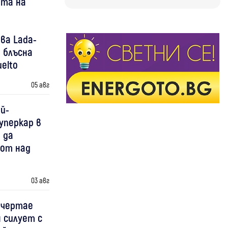
ота на
ва Lada-
 блъсна
elto
05 авг
й-
уперкар в
 да
 от над
03 авг
 чертае
 силует с