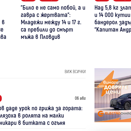
"Било е не само побой, а и
Над 5,8 кг зл
гавра с жертвата":
и 14 000 кутии
 в
Младежи между 14 и 17 г.
бандерол задъ
се
са пребили до смърт
“Капитан Андр
тва
мъжа в Пловдив
ВИЖ ВСИЧКИ
06 авг
в даде урок по грижа за гората:
лязоха в ролята на малки
никари в битката с огъня