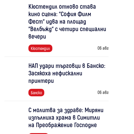
Кюстендил отново става
кино сцена: “София Филм
Фест“ идва на площад
“Велбъжд“ с четири специални
вечери
06 авг
Кюстендил
НАП удари търговци в Банско:
Засякоха нефискални
принтери
06 авг
Банско
С молитва за здраве: Миряни
изпълниха храма в Симитли
на Преображение Господне