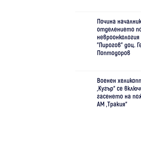
Почина начални
отделението п
невроонкология
"Пирогов" доц. Г
Поптодоров
Военен хеликоп
„Кугър“ се включ
гасенето на по
АМ „Тракия“