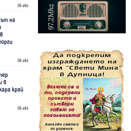
06 авг
кът на
о
 в
еорги
06 авг
тер
и в
жара край
06 авг