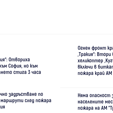
Огнен фронт кр
„Тракия“: Втори
кия“: Отвориха
хеликоптер „Куг
ъм София, но към
включи в битка
ането стига 3 часа
пожара край АМ 
чно задръстване по
Няма опасност 
 маршрути след пожара
населените мес
кия
пожара на АМ "Т