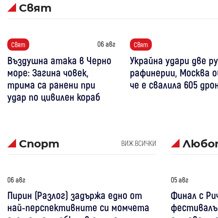
Свят
06 авг
Свят
Свят
Въздушна атака в Черно
Украйна удари две р
море: Загина човек,
рафинерии, Москва о
трима са ранени при
че е свалила 605 дро
удар по цивилен кораб
Спорт
Любо
ВИЖ ВСИЧКИ
06 авг
05 авг
Пирин (Разлог) задържа едно от
Финал с Ри
най-перспективните си момчета
фестивалът