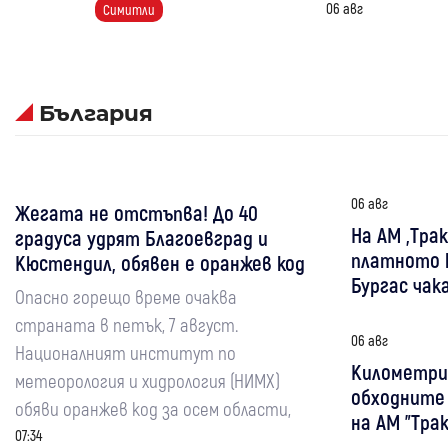
06 авг
Симитли
България
06 авг
Жегата не отстъпва! До 40
На АМ „Тра
градуса удрят Благоевград и
платното к
Кюстендил, обявен е оранжев код
Бургас чак
Опасно горещо време очаква
страната в петък, 7 август.
06 авг
Националният институт по
Километри
метеорология и хидрология (НИМХ)
обходните
обяви оранжев код за осем области,
на АМ "Тра
07:34