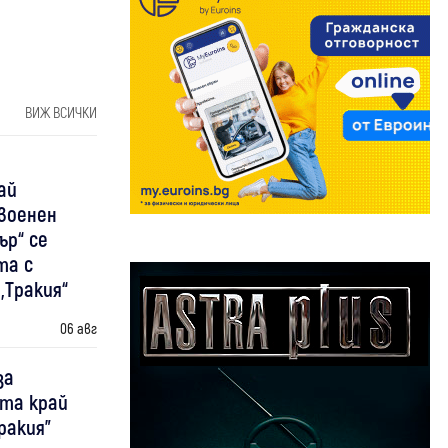
ВИЖ ВСИЧКИ
ай
 военен
ър“ се
та с
„Тракия“
06 авг
за
та край
ракия"