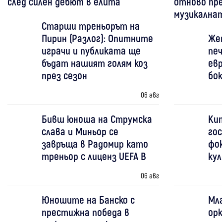
след силен дебют в елита
отново пре
музикална
Старши треньорът на
Пирин (Разлог): Опитните
Же
играчи и публиката ще
печ
бъдат нашият голям коз
евр
през сезон
бо
06 авг
Бивш юноша на Струмска
Ки
слава и Миньор се
гос
завръща в Радомир като
фо
треньор с лиценз UEFA B
ку
06 авг
Юношите на Банско с
Мл
престижна победа в
ор