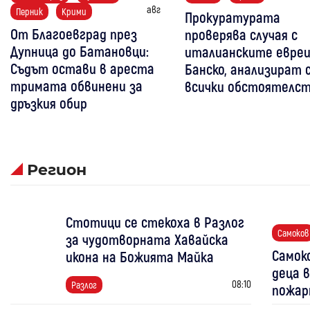
авг
Перник
Крими
Прокуратурата
От Благоевград през
проверява случая с
Дупница до Батановци:
италианските евреи
Съдът остави в ареста
Банско, анализират 
тримата обвинени за
всички обстоятелс
дръзкия обир
Регион
Стотици се стекоха в Разлог
Самоков
за чудотворната Хавайска
Самоко
икона на Божията Майка
деца в
08:10
Разлог
пожар