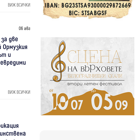
ВИЖ ВСИЧКИ
06 авг
 за две
й Ормузкия
ът и
невредими
ВИЖ ВСИЧКИ
фикация
днинствена