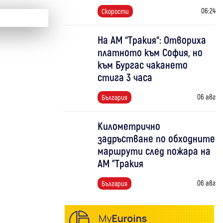
06:24
Скорости
На АМ “Тракия“: Отвориха
платното към София, но
към Бургас чакането
стига 3 часа
06 авг
България
Километрично
задръстване по обходните
маршрути след пожара на
АМ "Тракия
06 авг
България