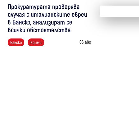
Прокуратурата проверява
случая с италианските евреи
в Банско, анализират се
всички обстоятелства
06 авг
Банско
Крими