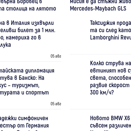
върна Боровец в
мисия е да стъжни жив
та столица на лятото
Mercedes-Maybach GLS
на в Италия изхвърли
Таксиджия прода
еливш билет за 1 млн.
та си след като
о, намериха го в
Lamborghini Revu
клука
05 авг
Колко струва на
тайската дипломация
евтиният нов с
тува в Банско: На
света, способен
кус – туризмът,
развие скорост
лтурата и спортът
300 км/ч?
05 авг
адежки симфоничен
Новото BMW X6
кестър от Германия
съвсем различен