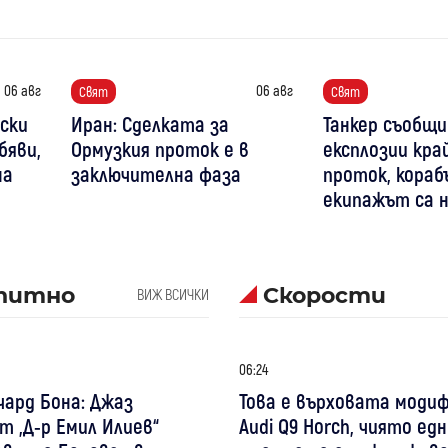
06 авг
06 авг
Свят
Свят
уски
Иран: Сделката за
Танкер съобщи
бяви,
Ормузкия проток е в
експлозии кра
на
заключителна фаза
проток, кораб
екипажът са 
питно
Скорости
ВИЖ ВСИЧКИ
06:24
чард Бона: Джаз
Това е върховата моди
 „Д-р Емил Илиев“
Audi Q9 Horch, чиято е