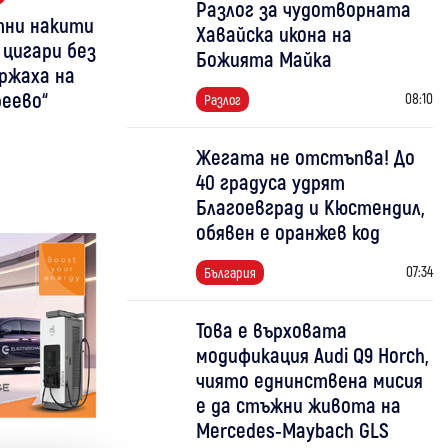
Разлог за чудотворната
атни накити
Хавайска икона на
 цигари без
Божията Майка
ржаха на
еево“
08:10
Разлог
Жегата не отстъпва! До
40 градуса удрят
Благоевград и Кюстендил,
обявен е оранжев код
07:34
България
Това е върховата
модификация Audi Q9 Horch,
чиято еднинствена мисия
е да стъжни живота на
Mercedes-Maybach GLS