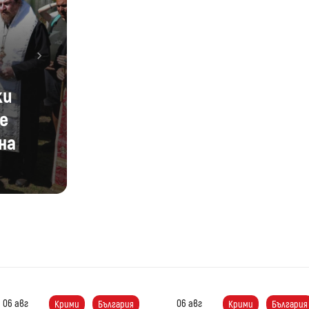
Next
пница:
е на
един
06 авг
06 авг
Крими
България
Крими
България