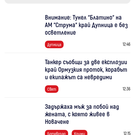
Внимание: Тунел “Блатино“ на
АМ “Струма“ край Дупница е без
осветление
12:46
Дупница
Танкер съобщи за две експлозии
край Ормузкия проток, корабът
и екипажът са невредими
12:36
Свят
Задържаха мъж за побой над
жената, с която живее в
Новачене
12:15
Ботевград
Крими