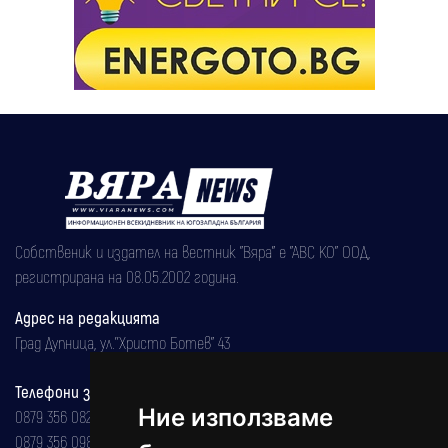
Собственик и издател на вестник "Вяра" е "АВС КО" ООД,
регистрирана на 08.05.2002 година.
Адрес на редакцията
Град Дупница, ул.''Христо Ботев" 43
Телефони за реклама и абонаменти
Ние използваме
0879 356 082
0879 356 098