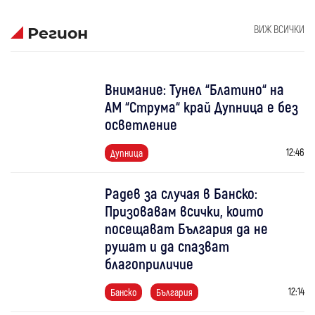
ВИЖ ВСИЧКИ
Регион
Внимание: Тунел “Блатино“ на
АМ “Струма“ край Дупница е без
осветление
12:46
Дупница
Радев за случая в Банско:
Призовавам всички, които
посещават България да не
рушат и да спазват
благоприличие
12:14
Банско
България