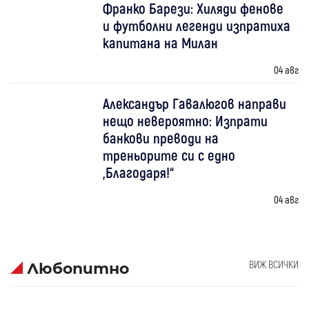
Франко Барези: Хиляди фенове
и футболни легенди изпратиха
капитана на Милан
04 авг
Александър Гавалюгов направи
нещо невероятно: Изпрати
банкови преводи на
треньорите си с едно
„Благодаря!“
04 авг
ВИЖ ВСИЧКИ
Любопитно