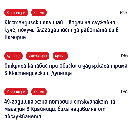
12:09
Кюстендил
Крими
Кюстендилски полицай – водач на служебно
куче, получи благодарност за работата си в
Поморие
11:55
Дупница
Кюстендил
Крими
Откриха канабис при обиски и задържаха трима
в Кюстендилско и Дупница
11:44
Кюстендил
Крими
49-годишна жена потроши стъклопакет на
магазин в Крайници, била недоволна от
обслужването