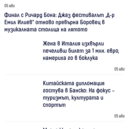
05 авг
Финал с Ричард Бона: Джаз фестивалът „Д-р
Емил Илиев“ отново превърна Боровец в
музикалната столица на лятото
Жена в Италия изхвърли
печеливш билет за 1 млн. евро,
намериха го в боклука
05 авг
Китайската дипломация
гостува в Банско: На фокус –
туризмът, културата и
спортът
05 авг