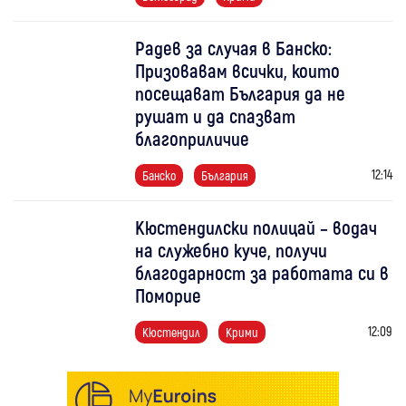
Радев за случая в Банско:
Призовавам всички, които
посещават България да не
рушат и да спазват
благоприличие
12:14
Банско
България
Кюстендилски полицай – водач
на служебно куче, получи
благодарност за работата си в
Поморие
12:09
Кюстендил
Крими