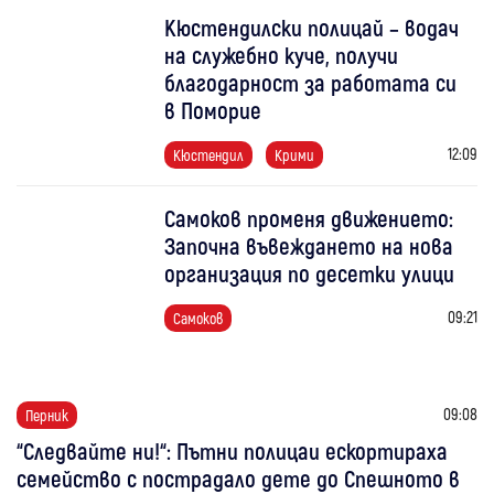
Кюстендилски полицай – водач
на служебно куче, получи
благодарност за работата си
в Поморие
12:09
Кюстендил
Крими
Самоков променя движението:
Започна въвеждането на нова
организация по десетки улици
09:21
Самоков
09:08
Перник
“Следвайте ни!“: Пътни полицаи ескортираха
семейство с пострадало дете до Спешното в