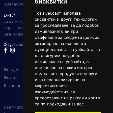
бисквитки
0879 356 289
Този уебсайт използва
Е-мейл
бисквитки и други технологии
viaranews@gmail.com
за проследяване, за да подобри
balgarkanews@gmail.com
изживяването ви при
viara_reklama@mail.bg
сърфиране за следните цели:
за
активиране на основната
Следвайте ни:
функционалност на уебсайта
,
за
да осигурим по-добро
изживяване на уебсайта
,
за
измерване на вашия интерес
Редакция
към нашите продукти и услуги
Реклама
и за персонализиране на
Контакти
маркетинговите
взаимодействия
,
за
предоставяне на реклами които
са по-подходящи за вас
.
Печатното издание на вестника е регистрирано в националния