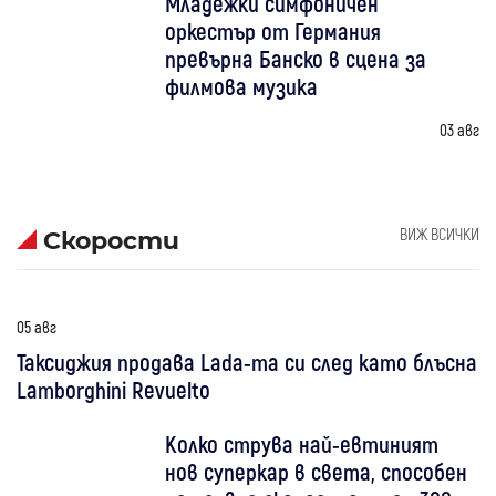
Младежки симфоничен
оркестър от Германия
превърна Банско в сцена за
филмова музика
03 авг
ВИЖ ВСИЧКИ
Скорости
05 авг
Таксиджия продава Lada-та си след като блъсна
Lamborghini Revuelto
Колко струва най-евтиният
нов суперкар в света, способен