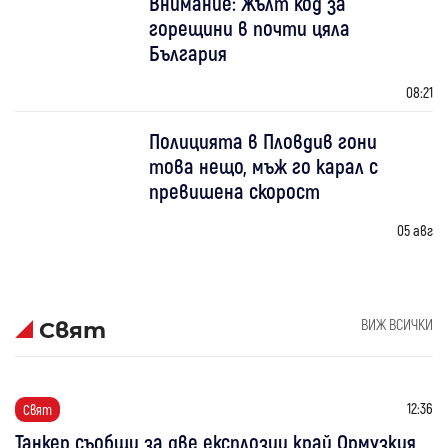
Внимание: Жълт код за
горещини в почти цяла
България
08:21
Полицията в Пловдив гони
това нещо, мъж го карал с
превишена скорост
05 авг
ВИЖ ВСИЧКИ
Свят
12:36
Свят
Танкер съобщи за две експлозии край Ормузкия