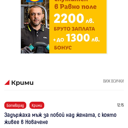
ВИЖ ВСИЧКИ
Крими
12:15
Ботевград
Крими
Задържаха мъж за побой над жената, с която
живее в Новачене