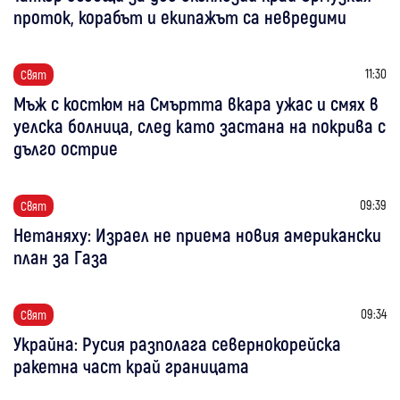
проток, корабът и екипажът са невредими
11:30
Свят
Мъж с костюм на Смъртта вкара ужас и смях в
уелска болница, след като застана на покрива с
дълго острие
09:39
Свят
Нетаняху: Израел не приема новия американски
план за Газа
09:34
Свят
Украйна: Русия разполага севернокорейска
ракетна част край границата