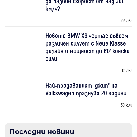
да развие скорост от над 300
км/ч?
03 авг
Новото BMW X6 чертае съвсем
различен силует с Neue Klasse
дизайн и мощност до 612 конски
сили
01 авг
Най-продаваният „джип“ на
Volkswagen празнува 20 години
30 юли
Последни новини