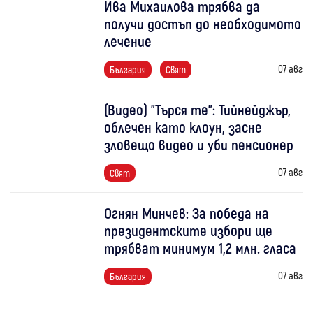
Ива Михаилова трябва да
получи достъп до необходимото
лечение
07 авг
България
Свят
(Видео) "Търся те": Тийнейджър,
облечен като клоун, засне
зловещо видео и уби пенсионер
07 авг
Свят
Огнян Минчев: За победа на
президентските избори ще
трябват минимум 1,2 млн. гласа
07 авг
България