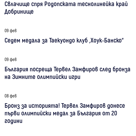
Свлачище спря Родопската теснолинейка край
Добринище
09 фев
Седем медала за Таекуондо клуб „Хоук-Банско“
09 фев
България посреща Тервел Замфиров след бронза
на Зимните олимпийски игри
08 фев
Бронз за историята! Тервел Замфиров донесе
първи олимпийски медал за България от 20
години