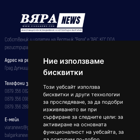
Собственик и издател на вестник "Вяра" е "АВС КО" ООД,
регистрирана на 08.05.2002 година.
Адрес на редакцията
Ние използваме
Град Дупница, ул.''Христо Ботев" 43
бисквитки
Телефони за реклама и абонаменти
Този уебсайт използва
0879 356 082
бисквитки и други технологии
0879 356 098
за проследяване, за да подобри
0879 356 289
изживяването ви при
сърфиране за следните цели:
за
Е-мейл
активиране на основната
viaranews@gmail.com
функционалност на уебсайта
,
за
balgarkanews@gmail.com
да осигурим по-добро