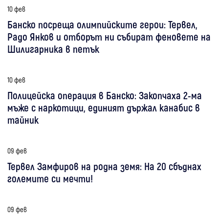
10 фев
Банско посреща олимпийските герои: Тервел,
Радо Янков и отборът ни събират феновете на
Шилигарника в петък
10 фев
Полицейска операция в Банско: Закопчаха 2-ма
мъже с наркотици, единият държал канабис в
тайник
09 фев
Тервел Замфиров на родна земя: На 20 сбъднах
големите си мечти!
09 фев