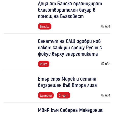
Деца от Банско организират
благотворителен базар в
помощ на Благовест
07 авг
Банско
Сенатът на САЩ одобри нов
пакет санкции срещу Русия с
фокус върху енергетиката
07 авг
Свят
Етър спря Марек и остана
безгрешен във Втора лига
07 авг
Дупница
Спорт
МВнР към Северна Македония: