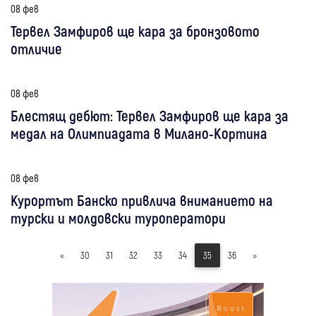
08 фев
Тервел Замфиров ще кара за бронзовото
отличие
08 фев
Блестящ дебют: Тервел Замфиров ще кара за
медал на Олимпиадата в Милано-Кортина
08 фев
Курортът Банско привлича вниманието на
турски и молдовски туроператори
«
30
31
32
33
34
35
36
»