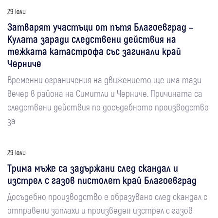
29 юли
Затварят участъци от пътя Благоевград –
Кулата заради следствени действия на
тежката катастрофа със загинали край
Черниче
Временни ограничения на движението ще има тази
вечер в района на Симитли и Черниче. Причината са
следствени действия по досъдебното производство
за
29 юли
Трима мъже са задържани след скандал и
изстрел с газов пистолет край Благоевград
Досъдебно производство е образувано след скандал с
отправени заплахи и произведен изстрел с газов