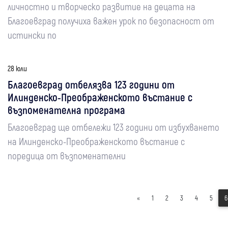
личностно и творческо развитие на децата на
Благоевград получиха важен урок по безопасност от
истински по
28 юли
Благоевград отбелязва 123 години от
Илинденско-Преображенското въстание с
възпоменателна програма
Благоевград ще отбележи 123 години от избухването
на Илинденско-Преображенското въстание с
поредица от възпоменателни
«
1
2
3
4
5
6