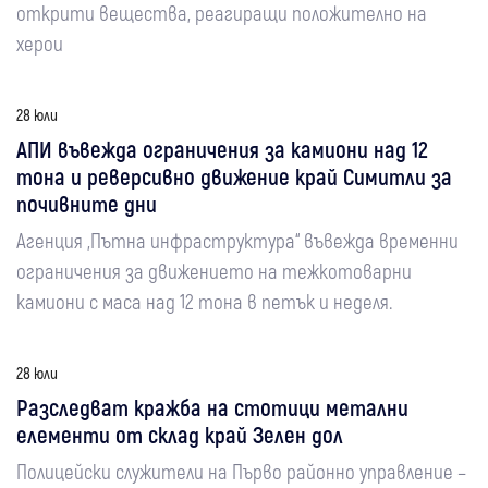
открити вещества, реагиращи положително на
херои
28 юли
АПИ въвежда ограничения за камиони над 12
тона и реверсивно движение край Симитли за
почивните дни
Агенция „Пътна инфраструктура“ въвежда временни
ограничения за движението на тежкотоварни
камиони с маса над 12 тона в петък и неделя.
28 юли
Разследват кражба на стотици метални
елементи от склад край Зелен дол
Полицейски служители на Първо районно управление –