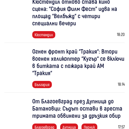
Кюстендил отново става кино
сцена: “София Филм Фест“ идва на
площад “Велбъжд“ с четири
специални вечери
18:20
Кюстендил
Огнен фронт край “Тракия“: Втори
военен хеликоптер “Кугър“ се включи
в битката с пожара край АМ
“Тракия“
18:14
България
От Благоевград през Дупница до
Батановци: Съдът остави в ареста
тримата обвинени за дръзкия обир
17:57
Благоевград
Дупница
Перник