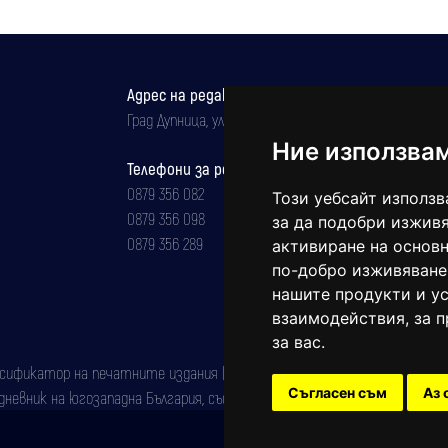
Адрес на редакцията
Град Дупница, ул.''Христо Ботев" 43
Ние използва
Телефони за реклама и абонаменти
0879 356 082
Този уебсайт използв
0879 356 098
за да подобри изживя
0879 356 289
активиране на основн
по-добро изживяване
нашите продукти и ус
взаимодействия
,
за 
за вас
.
фикатор на печатните издания (Българска национална агенция за ISSN)
Съгласен съм
Аз 
евник на югозападна България, със свидетелство за марка рег. номер: 