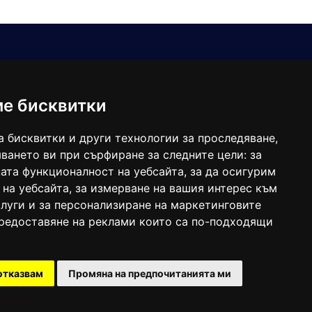
Е-мейл
Следвайте ни:
viaranews@gmail.com
balgarkanews@gmail.com
ме бисквитки
viara_reklama@mail.bg
а бисквитки и други технологии за проследяване,
ването ви при сърфиране за следните цели:
за
ата функционалност на уебсайта
,
за да осигурим
 на уебсайта
,
за измерване на вашия интерес към
луги и за персонализиране на маркетинговите
предоставяне на реклами които са по-подходящи
 под номер: ISSN 1312-4722.
отказвам
Промяна на предпочитанията ми
47857/11.05.2004 година.
Created by
DREAMmedia Creative Studio