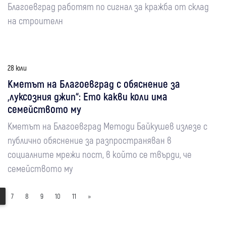
Благоевград работят по сигнал за кражба от склад
на строителн
28 юли
Кметът на Благоевград с обяснение за
„луксозния джип“: Ето какви коли има
семейството му
Кметът на Благоевград Методи Байкушев излезе с
публично обяснение за разпространяван в
социалните мрежи пост, в който се твърди, че
семейството му
7
8
9
10
11
»