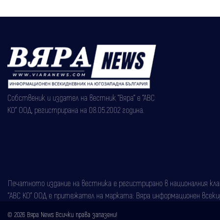
Собственик и издател на вестник "Вяра" е "АВС
КО" ООД, регистрирана на 08.05.2002 година.
Печатното издание на вестника е регистрирано в националния класи
"АВС КО" ООД е притежател на марката: Вяра информационен всекидн
© 2026 Вяра News Всички права запазени!