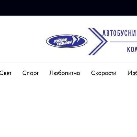
04 авг
Свят
Спорт
Любопитно
Скорости
Из
Една искра е достатъчна:
цаи откриха
Глобиха нарушител след
епълнолетно
пожар заради огневи
лагоевград
работи край Благоевград