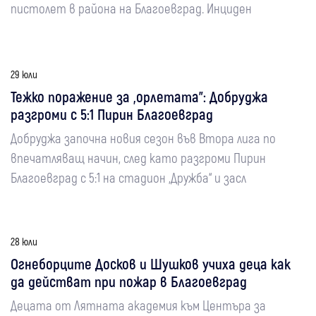
пистолет в района на Благоевград. Инциден
29 юли
Тежко поражение за „орлетата”: Добруджа
разгроми с 5:1 Пирин Благоевград
Добруджа започна новия сезон във Втора лига по
впечатляващ начин, след като разгроми Пирин
Благоевград с 5:1 на стадион „Дружба“ и засл
28 юли
Огнеборците Досков и Шушков учиха деца как
да действат при пожар в Благоевград
Децата от Лятната академия към Центъра за