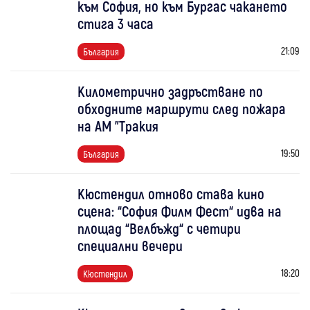
към София, но към Бургас чакането
стига 3 часа
21:09
България
Километрично задръстване по
обходните маршрути след пожара
на АМ "Тракия
19:50
България
Кюстендил отново става кино
сцена: “София Филм Фест“ идва на
площад “Велбъжд“ с четири
специални вечери
18:20
Кюстендил