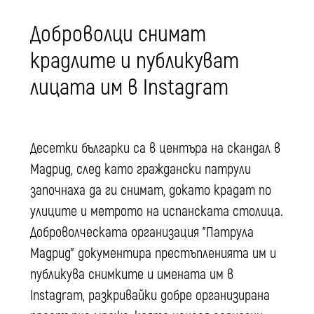
Доброволци снимат
крадлите и публикуват
лицата им в Instagram
Десетки българки са в центъра на скандал в
Мадрид, след като граждански патрули
започнаха да ги снимат, докато крадат по
улиците и метрото на испанската столица.
Доброволческата организация "Патрула
Мадрид" документира престъпленията им и
публикува снимките и имената им в
Instagram, разкривайки добре организирана