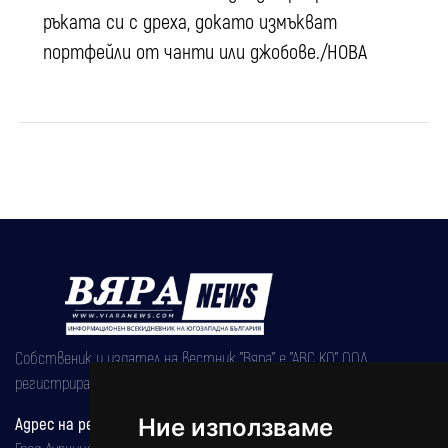
ръката си с дреха, докато измъкват
портфейли от чанти или джобове./НОВА
Собственик и издател на вестник "Вяра" е "АВС КО" ООД,
регистрирана на 08.05.2002 година.
Адрес на редакцията
Ние използваме
Град Дупница, ул.''Христо Ботев" 43