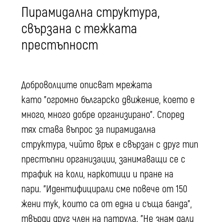
Пирамидална структура,
свързана с тежката
престъпност
Доброволците описват мрежата
като "огромно българско движение, което е
много, много добре организирано". Според
тях става въпрос за пирамидална
структура, чийто връх е свързан с друг тип
престъпни организации, занимаващи се с
трафик на коли, наркотици и пране на
пари. "Идентифицирали сме повече от 150
жени тук, които са от една и съща банда",
твърди друг член на патрула. "Не знам дали