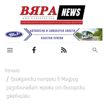
Начало
Граждански патрули в Мадрид
разобличават мрежа от български
джебчийки