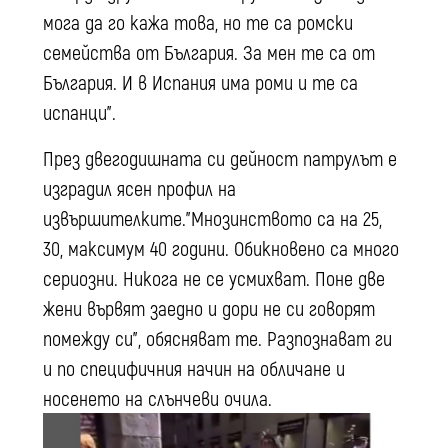
мога да го кажа това, но те са ромски
семейства от България. За мен те са от
България. И в Испания има роми и те са
испанци".
През двегодишната си дейност патрулът е
изградил ясен профил на
извършителките."Мнозинството са на 25,
30, максимум 40 години. Обикновено са много
сериозни. Никога не се усмихват. Поне две
жени вървят заедно и дори не си говорят
помежду си", обясняват те. Разпознават ги
и по специфичния начин на обличане и
носенето на слънчеви очила.