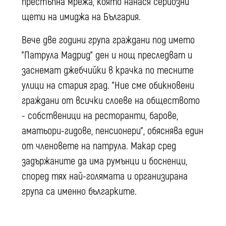
престъпна мрежа, която нанася сериозни
щети на имиджа на България.
Вече две години група граждани под името
"Патрула Мадрид" ден и нощ преследват и
заснемат джебчийки в крачка по тесните
улици на стария град. "Ние сме обикновени
граждани от всички слоеве на обществото
- собственици на ресторанти, барове,
аматьори-гидове, пенсионери", обяснява един
от членовете на патрула. Макар сред
задържаните да има румънци и босненци,
според тях най-голямата и организирана
група са именно българките.