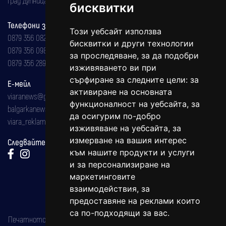
бисквитки
Телефони за реклама и абонаменти
Този уебсайт използва
0879 356 082
бисквитки и други технологии
0879 356 098
за проследяване, за да подобри
0879 356 289
изживяването ви при
сърфиране за следните цели:
за
Е-мейл
активиране на основната
viaranews@gmail.com
функционалност на уебсайта
,
за
balgarkanews@gmail.com
да осигурим по-добро
viara_reklama@mail.bg
изживяване на уебсайта
,
за
измерване на вашия интерес
Следвайте ни:
към нашите продукти и услуги
и за персонализиране на
маркетинговите
взаимодействия
,
за
предоставяне на реклами които
са по-подходящи за вас
.
Печатното издание на вестника е регистрирано в националния