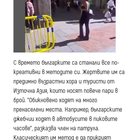
С времето българките са станали все по-
креативни в методите си. Жертвите им са
предимно възрастни хора и туристи от
Източна Азия, които носят повече пари в
брой. "Обикновено ходят на много
пренаселени места. Например, българските
джебчии ходят в автобусите в пиковите
часове", разказва член на патрула.
Класическият им метод е да прикрият