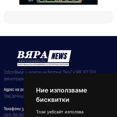
Собственик и издател на вестник "Вяра" е "АВС КО" ООД,
регистрирана на 08.05.2002 година.
Адрес на редакцията
Ние използваме
Град Дупница, ул.''Христо Ботев" 43
бисквитки
Телефони за реклама и абонаменти
Този уебсайт използва
0879 356 082