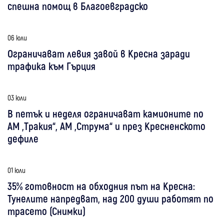
спешна помощ в Благоевградско
06 юли
Ограничават левия завой в Кресна заради
трафика към Гърция
03 юли
В петък и неделя ограничават камионите по
АМ „Тракия“, АМ „Струма“ и през Кресненското
дефиле
01 юли
35% готовност на обходния път на Кресна:
Тунелите напредват, над 200 души работят по
трасето (Снимки)