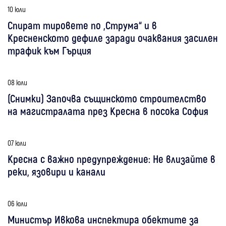
10 юли
Спират тировете по „Струма“ и в
Кресненското дефиле заради очаквания засилен
трафик към Гърция
08 юли
(Снимки) Започва същинското строителство
на магистралата през Кресна в посока София
07 юли
Кресна с важно предупреждение: Не влизайте в
реки, язовири и канали
06 юли
Министър Ивкова инспектира обектите за