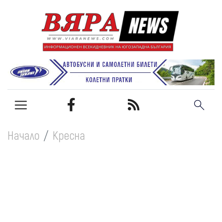
31 юли
31 юли
Днес и в неделя в пиковите часове:
Спират камионите над 12 т. по
Трафикът към Гърция се засилва: 900
магистралите “Тракия“ и “Струма“,
автомобила на час преминават през
Начало
Кресна
27 юли
както и по път I-1 през Кресненското
Кресненското дефиле
Катастрофа с румънска кола затруднява
дефиле
движението в Кресненското дефиле