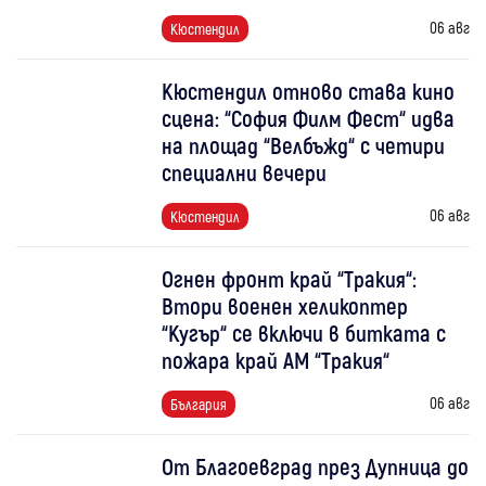
06 авг
Кюстендил
Кюстендил отново става кино
сцена: “София Филм Фест“ идва
на площад “Велбъжд“ с четири
специални вечери
06 авг
Кюстендил
Огнен фронт край “Тракия“:
Втори военен хеликоптер
“Кугър“ се включи в битката с
пожара край АМ “Тракия“
06 авг
България
От Благоевград през Дупница до