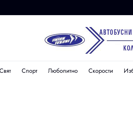
07 авг
Акция в Кюстендил:
Свят
Спорт
Любопитно
Скорости
Из
Откриха незаконен
мъж от
пистолет с боеприпаси и
 побой над
ракия без бандерол в
оято живее
имот и магазин