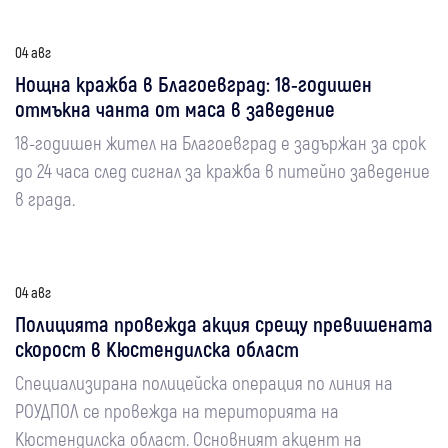
04 авг
Нощна кражба в Благоевград: 18-годишен
отмъкна чанта от маса в заведение
18-годишен жител на Благоевград е задържан за срок
до 24 часа след сигнал за кражба в питейно заведение
в града.
04 авг
Полицията провежда акция срещу превишената
скорост в Кюстендилска област
Специализирана полицейска операция по линия на
РОУДПОЛ се провежда на територията на
Кюстендилска област. Основният акцент на