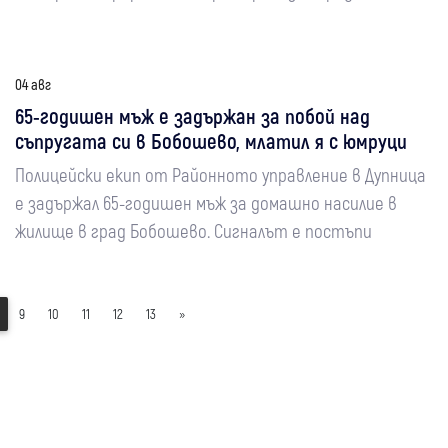
04 авг
65-годишен мъж е задържан за побой над
съпругата си в Бобошево, млатил я с юмруци
Полицейски екип от Районното управление в Дупница
е задържал 65-годишен мъж за домашно насилие в
жилище в град Бобошево. Сигналът е постъпи
9
10
11
12
13
»