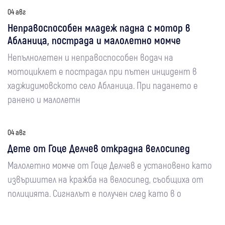
04 авг
Неправоспособен младеж падна с мотор в
Абланица, пострада и малолетно момче
Непълнолетен и неправоспособен водач на
мотоциклет е пострадал при пътен инцидент в
хаджидимовското село Абланица. При падането е
ранено и малолетн
04 авг
Дете от Гоце Делчев открадна велосипед
Малолетно момче от Гоце Делчев е установено като
извършител на кражба на велосипед, съобщиха от
полицията. Сигналът е получен след като в о