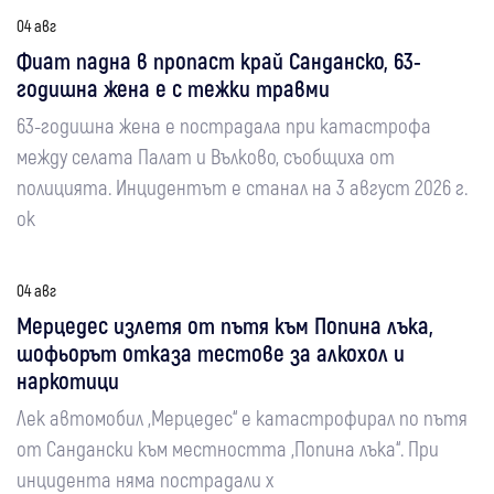
04 авг
Фиат падна в пропаст край Санданско, 63-
годишна жена е с тежки травми
63-годишна жена е пострадала при катастрофа
между селата Палат и Вълково, съобщиха от
полицията. Инцидентът е станал на 3 август 2026 г.
ок
04 авг
Мерцедес излетя от пътя към Попина лъка,
шофьорът отказа тестове за алкохол и
наркотици
Лек автомобил „Мерцедес“ е катастрофирал по пътя
от Сандански към местността „Попина лъка“. При
инцидента няма пострадали х