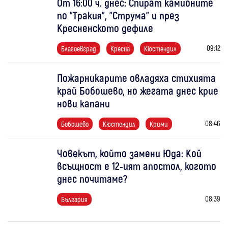
От 16:00 ч. днес: Спират камионите
по "Тракия", "Струма" и през
Кресненското дефиле
09:12
Благоевград
Кресна
Кюстендил
Пожарникарите овладяха стихията
край Бобошево, но жегата днес крие
нови капани
08:46
Бобошево
Кюстендил
Крими
Човекът, който замени Юда: Кой
всъщност е 12-ият апостол, когото
днес почитаме?
08:39
България