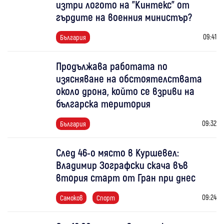
изтри логото на "Кинтекс" от
гърдите на военния министър?
09:41
България
Продължава работата по
изясняване на обстоятелствата
около дрона, който се взриви на
българска територия
09:32
България
След 46-о място в Куршевел:
Владимир Зографски скача във
втория старт от Гран при днес
09:24
Самоков
Спорт