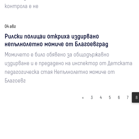
контрола е не
04 авг
Рилски полицаи откриха издирвано
непълнолетно момиче от Благоевград
Момичето е било обявено за общодържавно
издирване и е предадено на инспектор от Детската
педагогическа стая Непълнолетно момиче от
Благоевг
«
3
4
5
6
7
8