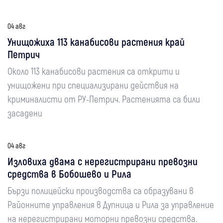
04 авг
Унищожиха 113 канабисови растения край
Петрич
Около 113 канабисови растения са открити и
унищожени при специализирани действия на
криминалисти от РУ-Петрич. Растенията са били
засадени
04 авг
Изловиха двама с нерегистрирани превозни
средства в Бобошево и Рила
Бързи полицейски производства са образувани в
Районните управления в Дупница и Рила за управление
на нерегистрирани моторни превозни средства.