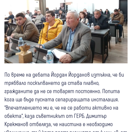
По време на дебата Йордан Йорданов изтъкна, че би
трябвало поскъпването да става плавно,
гражданите да не се товарят постоянно. Попита
кога ще бъде пусната сепариращата инсталация.
“Впечатлението ми е, че не се работи активно на
обекта“, каза съветникът от ГЕРБ. Димитър
Крекманов отбеляза, че наистина е необходимо