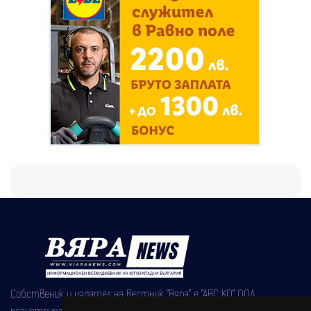
Собственик и издател на вестник "Вяра" е "АВС КО" ООД,
регистрирана на 08.05.2002 година.