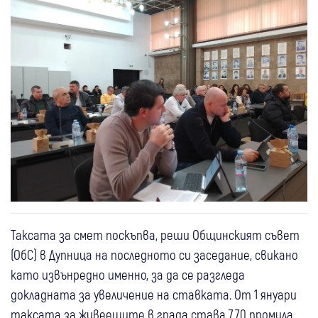
Таксата за смет поскъпва, реши Общинският съвет
(ОбС) в Дупница на последното си заседание, свикано
като извънредно именно, за да се разгледа
докладната за увеличение на ставката. От 1 януари
таксата за живеещите в града става 7,70 промила