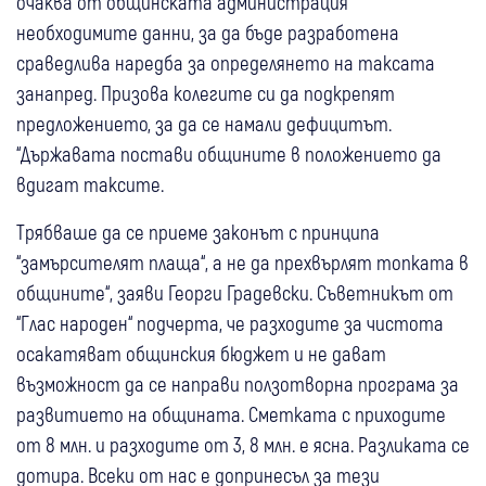
очаква от общинската администрация
необходимите данни, за да бъде разработена
сраведлива наредба за определянето на таксата
занапред. Призова колегите си да подкрепят
предложението, за да се намали дефицитът.
“Държавата постави общините в положението да
вдигат таксите.
Трябваше да се приеме законът с принципа
“замърсителят плаща“, а не да прехвърлят топката в
общините“, заяви Георги Градевски. Съветникът от
“Глас народен“ подчерта, че разходите за чистота
осакатяват общинския бюджет и не дават
възможност да се направи ползотворна програма за
развитието на общината. Сметката с приходите
от 8 млн. и разходите от 3, 8 млн. е ясна. Разликата се
дотира. Всеки от нас е допринесъл за тези