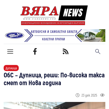
Дупница
ОбС – Дупница, реши: По-висока такса
смет от Нова година
23 дек 2025