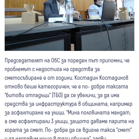
Председателят на ОбС за пореден път припомни, че
проблемът с недостига на средства за
сметосъбиране е от години. Костадин Костадинов
отново беше категоричен, че е по- добре таксата
“битови отпадъци“ (ТБО) да се увеличи, за да има
средства за инфраструктура в общината, например
за асфалтиране на улици. “Мина половината мандат,
а сме асфалтирали 3 улици, защото даваме парите на
хората за смет. По- добре да се вдигне такса “смет“
и да направим нещо в тази община“, заяви