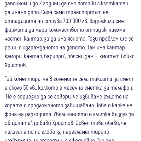
започнем и до 2 години да сме готови с клетката и
да имаме депо. Сега само транспортът на
отпадъците ни струва 700 000 лв. Задължили сме
фирмата да мери количеството отпадък, наехме
частен кантар, за да има яснота. Този проблем ще се
реши с изграждането на депото. Там има кантар,
камери, кантар, бариери“, обясни зам. – кметът Бойко
Христов.
Той коментира, че в големите села таксата за смет
е около 50 лв., колкото е месечна сметка за телефон.
“Не е сериозно да се говори, че извиваме ръцете на
хората с предложеното завишаване. Това е капка на
фона на разходите. Увеличението е глътка въздух за
общината“, добави Христов. Освен това обяви, че
налагането на глоби за нерегламентирано
изхвърляне на отпадъци е ежедневие. “Не сме