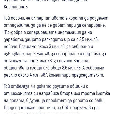
Костадинов.
Той посочи, че алтернативата е хората да разделят
отпадъците, за да не се дават пари за сепариране.
“По-добре е сепариращата инсталация да не
заработи, защото разходите ще са с 2,5 млн. лв.
повече. Плащаме около 3 млн. лв. за събиране и
извозване, над 2 млн. лв. за сепариране и над 1 млн. за
отчисления, над 2 млн. лв. за почистване на
обществени площи или общо 8,6 млн. лв. А събираме
реално около 4 млн. лв.“, коментира председателят.
Той отбеляза, че докато другите общини с
отчисленията си направиха втора или трета клетка
на депата, в Дупница проектът за депото се бави.
Председателят припомни, че ОбС продължава да