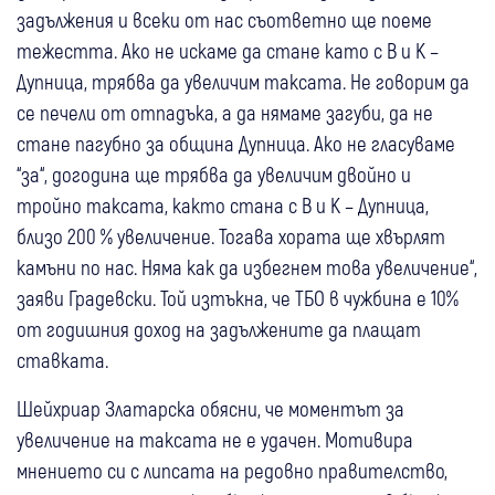
задължения и всеки от нас съответно ще поеме
тежестта. Ако не искаме да стане като с В и К –
Дупница, трябва да увеличим таксата. Не говорим да
се печели от отпадъка, а да нямаме загуби, да не
стане пагубно за община Дупница. Ако не гласуваме
“за“, догодина ще трябва да увеличим двойно и
тройно таксата, както стана с В и К – Дупница,
близо 200 % увеличение. Тогава хората ще хвърлят
камъни по нас. Няма как да избегнем това увеличение“,
заяви Градевски. Той изтъкна, че ТБО в чужбина е 10%
от годишния доход на задължените да плащат
ставката.
Шейхриар Златарска обясни, че моментът за
увеличение на таксата не е удачен. Мотивира
мнението си с липсата на редовно правителство,