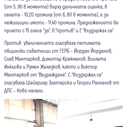
(от 5, 90 в момента) върху данъчната оценка, в
селата - 10,20 промила (от 6, 80 в момента), а за
нежилищни имоти - 11,40 промила. Предложението бе
прието с 15 гласа “за“, 6 “против“ и 2 “въздържал се“.
Против увеличението гласуваха петимата
общински съветници от ГЕРБ – Йордан Йорданов,
Слав Мантарков, Димитър Крекманов, Виолета
Инкьова и Румен Желязков, както и Виктор
Мантарков от “Възраждане“. С “въздържал се“
гласуваха Шейхриар Златарска и Георги Рангелов от
ДПС – Ново начало.