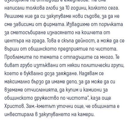
написали толкова глоби за 10 години, колкото сега.
Решихме ние да си закупуваме нови съдове, за да не
сме зависими от фирмата. Извадихме от поръчката
за сметосъбиране изнасянето на кошчета от
центъра на града. Това е скъпа дейност, а може да се
върши от общинското предприятие по чистота.
Проблемите по темата с отпадъците са много. Те
биват грубо изтъквани от някои политически групи,
което е буквално доза заяждане. Надявам се
максимално бързо да имаме депо, за да може да си
вземаме отчисленията, да купим и камиони за
общинското дружество по чистота“, каза още
Христов. Зам.-кметът уточни още, че общината е
инвестирала в закупуването на камери.