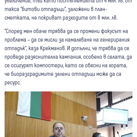
увеличение, тъй като постъпленията от 4 млн. лв. от
такса “битови отпадъци“, заложени в план-
сметката, не покриват разходите от 8 млн. лв.
“Според мен обаче трябва да се промени фокусът на
проблема – да се мисли за намаляване на генерирания
отпадък“, каза Крекманов. И допълни, че трябва да се
проведе разяснителна кампания, особено в селата, да
се осигурят компостери, като се обясни на хората,
че биоразградимите зелени отпадъци може да са
ресурс.