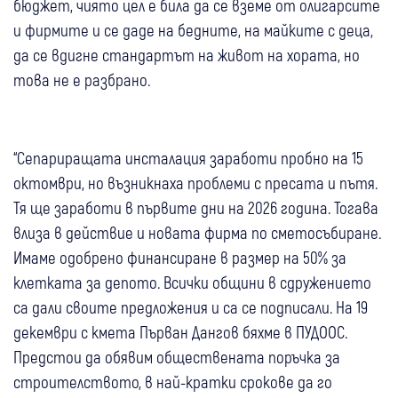
бюджет, чиято цел е била да се вземе от олигарсите
и фирмите и се даде на бедните, на майките с деца,
да се вдигне стандартът на живот на хората, но
това не е разбрано.
“Сепариращата инсталация заработи пробно на 15
октомври, но възникнаха проблеми с пресата и пътя.
Тя ще заработи в първите дни на 2026 година. Тогава
влиза в действие и новата фирма по сметосъбиране.
Имаме одобрено финансиране в размер на 50% за
клетката за депото. Всички общини в сдружението
са дали своите предложения и са се подписали. На 19
декември с кмета Първан Дангов бяхме в ПУДООС.
Предстои да обявим обществената поръчка за
строителството, в най-кратки срокове да го