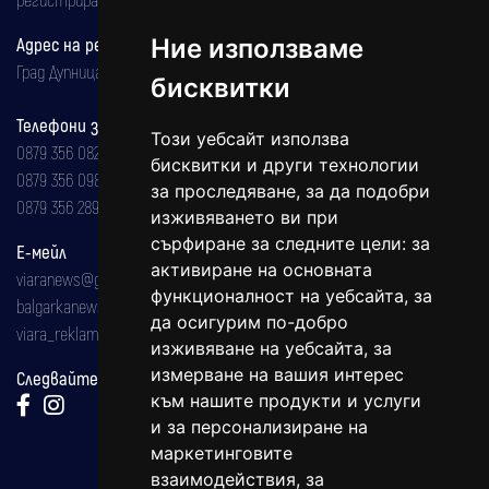
Ние използваме
Адрес на редакцията
Град Дупница, ул.''Христо Ботев" 43
бисквитки
Телефони за реклама и абонаменти
Този уебсайт използва
0879 356 082
бисквитки и други технологии
0879 356 098
за проследяване, за да подобри
0879 356 289
изживяването ви при
сърфиране за следните цели:
за
Е-мейл
активиране на основната
viaranews@gmail.com
функционалност на уебсайта
,
за
balgarkanews@gmail.com
да осигурим по-добро
viara_reklama@mail.bg
изживяване на уебсайта
,
за
измерване на вашия интерес
Следвайте ни:
към нашите продукти и услуги
и за персонализиране на
маркетинговите
взаимодействия
,
за