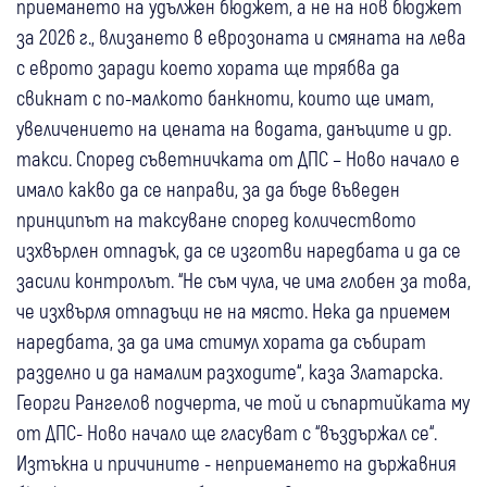
приемането на удължен бюджет, а не на нов бюджет
за 2026 г., влизането в еврозоната и смяната на лева
с еврото заради което хората ще трябва да
свикнат с по-малкото банкноти, които ще имат,
увеличението на цената на водата, данъците и др.
такси. Според съветничката от ДПС – Ново начало е
имало какво да се направи, за да бъде въведен
принципът на таксуване според количеството
изхвърлен отпадък, да се изготви наредбата и да се
засили контролът. “Не съм чула, че има глобен за това,
че изхвърля отпадъци не на място. Нека да приемем
наредбата, за да има стимул хората да събират
разделно и да намалим разходите“, каза Златарска.
Георги Рангелов подчерта, че той и съпартийката му
от ДПС- Ново начало ще гласуват с “въздържал се“.
Изтъкна и причините - неприемането на държавния