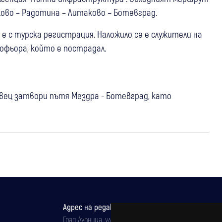
ашково – Радотина – Литаково – Ботевград.
 с турска регистрация. Наложило се е служители на
шофьора, който е пострадал.
овец затвори пътя Мездра - Ботевград, като
Адрес на редакцията
Град Дупница, ул.''Христо Ботев" 43