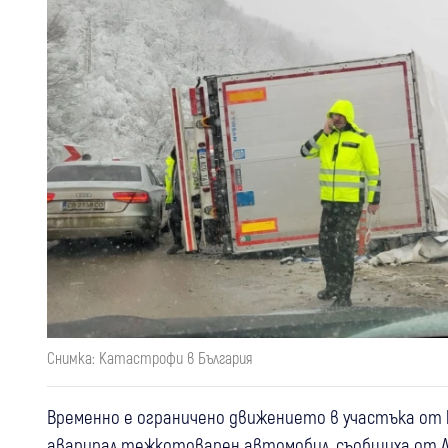
Снимка: Катастрофи в България
Временно е ограничено движението в участъка от км
аварирал тежкотоварен автомобил, съобщиха от 