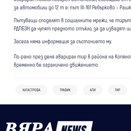
за автомобили до 12 т е: път III-161 Ребърково – Р
Пътуващи споделят в социалните мрежи, че тирът е
РДПБЗН да чупят предното стъкло, за да извадят 
Засега няма информация за състонието му.
По-рано през деня аварирал тир в района на Копян
временно бе ограничено движението
КАТАСТРОФА
ТРАФИК
АПИ
ТИР