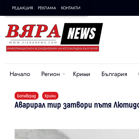
РЕДАКЦИЯ
РЕКЛАМА
КОНТАКТИ
Начало
Регион
Крими
България
Ботевград
Крими
Аварирал тир затвори пътя Лютидо