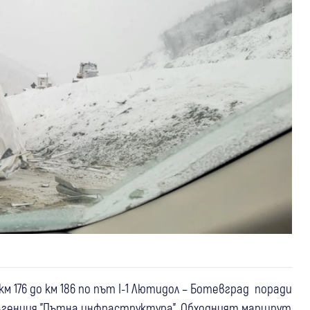
 176 до км 186 по път I-1 Лютидол – Ботевград поради
Агенция "Пътна инфраструктура". Обходният маршрут