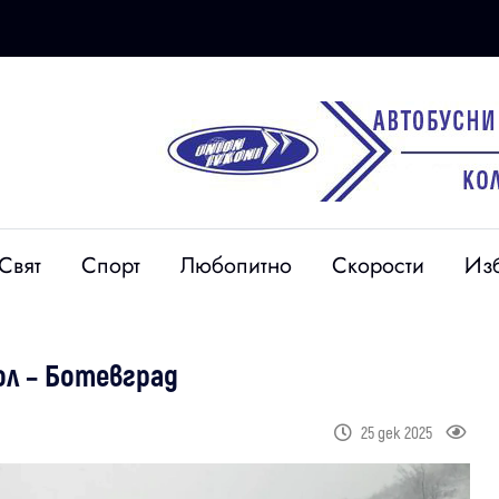
Свят
Спорт
Любопитно
Скорости
Из
л – Ботевград
25 дек 2025