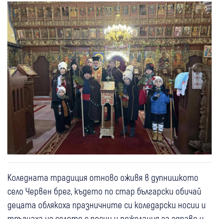
Коледната традиция отново оживя в дупнишкото
село Червен брег, където по стар български обичай
децата облякоха празничните си коледарски носии и
тръгнаха из селото с песни и пожелания за здраве и