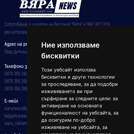
Собственик и издател на вестник "Вяра" е "АВС КО" ООД,
регистрирана на 08.05.2002 година.
Ние използваме
Адрес на редакцията
Град Дупница, ул.''Христо Ботев" 43
бисквитки
Телефони за реклама и абонаменти
Този уебсайт използва
0879 356 082
бисквитки и други технологии
0879 356 098
за проследяване, за да подобри
0879 356 289
изживяването ви при
сърфиране за следните цели:
за
Е-мейл
активиране на основната
viaranews@gmail.com
функционалност на уебсайта
,
за
balgarkanews@gmail.com
да осигурим по-добро
viara_reklama@mail.bg
изживяване на уебсайта
,
за