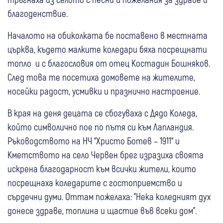
благоденствие.
Началото на обиколката бе поставено в местната
църква, където малките коледари бяха посрещнати
топло и с благословия от отец Костадин Бошняков.
След това те посетиха домовете на жителите,
носейки радост, усмивки и празнично настроение.
В края на деня децата се сбогуваха с Дядо Коледа,
който символично пое по пътя си към Лапландия.
Ръководството на НЧ “Христо Ботев – 1911“ и
Кметството на село Червен брег изразиха своята
искрена благодарност към всички жители, които
посрещнаха коледарите с гостоприемство и
сърдечни думи. Оттам пожелаха: "Нека коледният дух
донесе здраве, топлина и щастие във всеки дом".