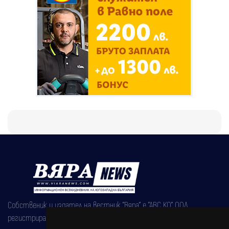
Собственик и издател на вестник "Вяра" е "АВС КО" ООД,
регистрирана на 08.05.2002 година.