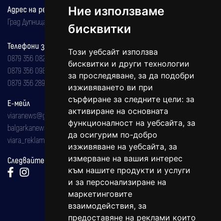
Ние използваме
Адрес на редакцията
Град Дупница, ул.''Христо Ботев" 43
бисквитки
Телефони за реклама и абонаменти
Този уебсайт използва
0879 356 082
бисквитки и други технологии
0879 356 098
за проследяване, за да подобри
0879 356 289
изживяването ви при
сърфиране за следните цели:
за
Е-мейл
активиране на основната
viaranews@gmail.com
функционалност на уебсайта
,
за
balgarkanews@gmail.com
да осигурим по-добро
viara_reklama@mail.bg
изживяване на уебсайта
,
за
измерване на вашия интерес
Следвайте ни:
към нашите продукти и услуги
и за персонализиране на
маркетинговите
взаимодействия
,
за
предоставяне на реклами които