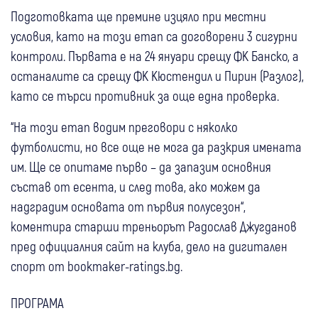
Подготовката ще премине изцяло при местни
условия, като на този етап са договорени 3 сигурни
контроли. Първата е на 24 януари срещу ФК Банско, а
останалите са срещу ФК Кюстендил и Пирин (Разлог),
като се търси противник за още една проверка.
“На този етап водим преговори с няколко
футболисти, но все още не мога да разкрия имената
им. Ще се опитаме първо – да запазим основния
състав от есента, и след това, ако можем да
надградим основата от първия полусезон“,
коментира старши треньорът Радослав Джугданов
пред официалния сайт на клуба, дело на дигитален
спорт от bookmaker-ratings.bg.
ПРОГРАМА