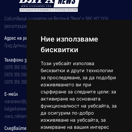
Собственик и издател на вестник "Вяра" е "АВС КО" ООД,
регистрирана на 08.05.2002 година.
Ние използваме
Адрес на редакцията
Град Дупница, ул.''Христо Ботев" 43
бисквитки
Телефони за реклама и абонаменти
Този уебсайт използва
0879 356 082
бисквитки и други технологии
0879 356 098
за проследяване, за да подобри
0879 356 289
изживяването ви при
сърфиране за следните цели:
за
Е-мейл
активиране на основната
viaranews@gmail.com
функционалност на уебсайта
,
за
balgarkanews@gmail.com
да осигурим по-добро
viara_reklama@mail.bg
изживяване на уебсайта
,
за
измерване на вашия интерес
Следвайте ни: