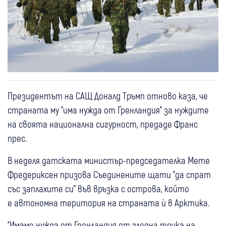
Президентът на САЩ Доналд Тръмп отново каза, че
страната му "има нужда от Гренландия" за нуждите
на своята национална сигурност, предаде Франс
прес.
В неделя датската министър-председателка Мете
Фредериксен призова Съединените щати "да спрат
със заплахите си" във връзка с острова, който
е автономна територия на страната ѝ в Арктика.
"Имаме нужда от Гренландия от гледна точка на