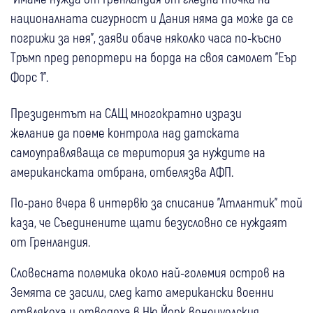
националната сигурност и Дания няма да може да се
погрижи за нея", заяви обаче няколко часа по-късно
Тръмп пред репортери на борда на своя самолет "Еър
Форс 1".
Президентът на САЩ многократно изрази
желание да поеме контрола над датската
самоуправляваща се територия за нуждите на
американската отбрана, отбелязва АФП.
По-рано вчера в интервю за списание "Атлантик" той
каза, че Съединените щати безусловно се нуждаят
от Гренландия.
Словесната полемика около най-големия остров на
Земята се засили, след като американски военни
отвлякоха и отведоха в Ню Йорк венецуелския