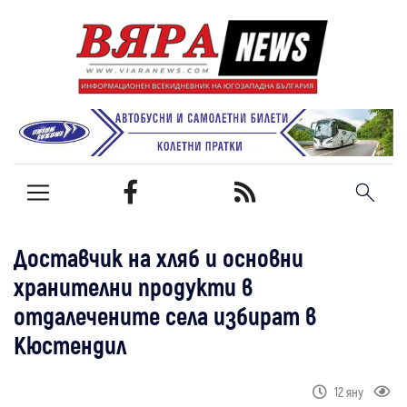
Доставчик на хляб и основни
хранителни продукти в
отдалечените села избират в
Кюстендил
12 яну