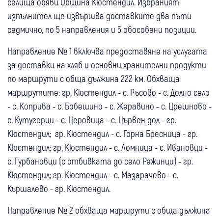
селища обяви Община Кюстендил. Избраният
изпълнител ще извършва доставките два пъти
седмично, по 5 направления и 5 обособени позиции.
Направление № 1 включва предоставяне на услугата
за доставки на хляб и основни хранителни продукти
по маршрути с обща дължина 222 км. Обхваща
маршрутите: гр. Кюстендил - с. Ръсово - с. Долно село
- с. Коприва - с. Бобешино - с. Жеравино - с. Црешново -
с. Кутугерци - с. Церовица - с. Цървен дол - гр.
Кюстендил; гр. Кюстендил - с. Горна Бресница - гр.
Кюстендил; гр. Кюстендил - с. Ломница - с. Ивановци -
с. Гурбановци (с отбивката до село Режинци) - гр.
Кюстендил; гр. Кюстендил - с. Мазарачево - с.
Кършалево - гр. Кюстендил.
Направление № 2 обхваща маршрути с обща дължина