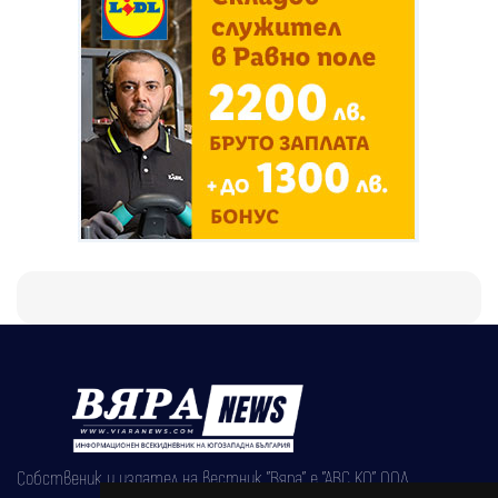
Собственик и издател на вестник "Вяра" е "АВС КО" ООД,