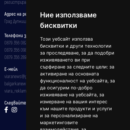
регистрирана на 08.05.2002 година.
Ние използваме
Адрес на редакцията
Град Дупница, ул.''Христо Ботев" 43
бисквитки
Телефони за реклама и абонаменти
Този уебсайт използва
0879 356 082
бисквитки и други технологии
0879 356 098
за проследяване, за да подобри
0879 356 289
изживяването ви при
сърфиране за следните цели:
за
Е-мейл
активиране на основната
viaranews@gmail.com
функционалност на уебсайта
,
за
balgarkanews@gmail.com
да осигурим по-добро
viara_reklama@mail.bg
изживяване на уебсайта
,
за
измерване на вашия интерес
Следвайте ни:
към нашите продукти и услуги
и за персонализиране на
маркетинговите
взаимодействия
,
за