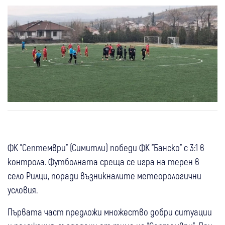
ФК "Септември" (Симитли) победи ФК "Банско" с 3:1 в
контрола. Футболната среща се игра на терен в
село Рилци, поради възникналите метеорологични
условия.
Първата част предложи множество добри ситуации