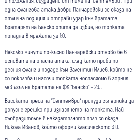
и положения, създадени от тима на "Септември". При
една флангова атака Добри Панчаревски се оказа на
отлична позиция и отправи удар към вратата.
Вратарят на Банско опита да избие, но топката
попадна в мрежата за 1:0.
Няколко минути по-късно Панчаревски отново бе в
основата на опасна атака, след като проби по
десния фланг и подаде към Валентин Илиев, който не
се поколеба и насочи топката неспасяемо в горния
ляв ъгъл на вратата на ФК "Банско" – 2:0.
Високата преса на "Септември" принуди съперника да
допусне грешка при изнасянето на топката. Най-
съобразителен в наказателното поле се оказа
Никола Иванов, който оформи класическото 3:0.