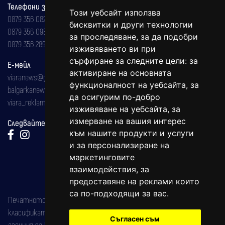
Телефони за реклама и абонаменти
Този уебсайт използва
0879 356 082
бисквитки и други технологии
0879 356 098
за проследяване, за да подобри
0879 356 289
изживяването ви при
сърфиране за следните цели:
за
Е-мейл
активиране на основната
viaranews@gmail.com
функционалност на уебсайта
,
за
balgarkanews@gmail.com
да осигурим по-добро
viara_reklama@mail.bg
изживяване на уебсайта
,
за
измерване на вашия интерес
Следвайте ни:
към нашите продукти и услуги
и за персонализиране на
маркетинговите
взаимодействия
,
за
предоставяне на реклами които
са по-подходящи за вас
.
Печатното издание на вестника е регистрирано в националния
класификатор на печатните издания (Българска национална
Съгласен съм
агенция за ISSN) под номер: ISSN 1312-4722.