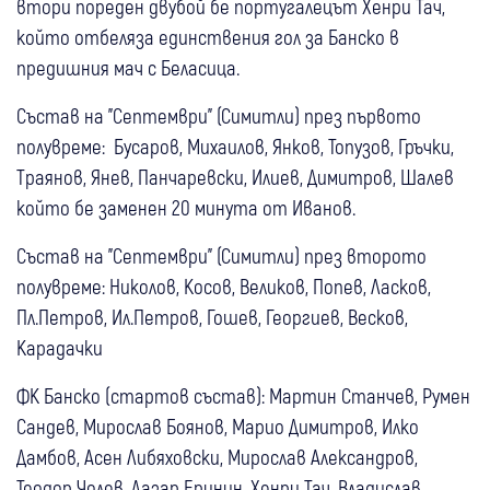
втори пореден двубой бе португалецът Хенри Тач,
който отбеляза единствения гол за Банско в
предишния мач с Беласица.
Състав на "Септември" (Симитли) през първото
полувреме: Бусаров, Михаилов, Янков, Топузов, Гръчки,
Траянов, Янев, Панчаревски, Илиев, Димитров, Шалев
който бе заменен 20 минута от Иванов.
Състав на "Септември" (Симитли) през второто
полувреме: Николов, Косов, Великов, Попев, Ласков,
Пл.Петров, Ил.Петров, Гошев, Георгиев, Весков,
Карадачки
ФК Банско (стартов състав): Мартин Станчев, Румен
Сандев, Мирослав Боянов, Марио Димитров, Илко
Дамбов, Асен Либяховски, Мирослав Александров,
Теодор Чолев, Лазар Еринин, Хенри Тач, Владислав