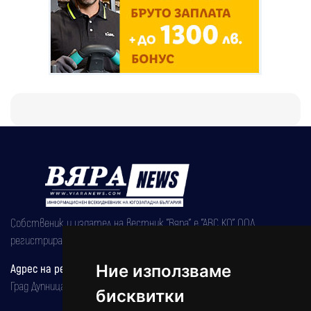
Собственик и издател на вестник "Вяра" е "АВС КО" ООД,
регистрирана на 08.05.2002 година.
Адрес на редакцията
Ние използваме
Град Дупница, ул.''Христо Ботев" 43
бисквитки