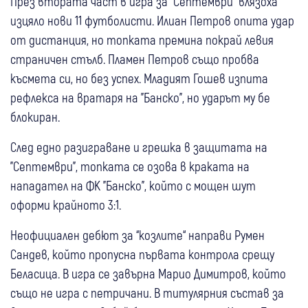
През втората част в игра за "Септември" влязоха
изцяло нови 11 футболисти. Илиан Петров опита удар
от дистанция, но топката премина покрай левия
страничен стълб. Пламен Петров също пробва
късмета си, но без успех. Младият Гошев изпита
рефлекса на вратаря на "Банско", но ударът му бе
блокиран.
След едно разиграване и грешка в защитата на
"Септември", топката се озова в краката на
нападател на ФК "Банско", който с мощен шут
оформи крайното 3:1.
Неофициален дебют за “козлите“ направи Румен
Сандев, който пропусна първата контрола срещу
Беласица. В игра се завърна Марио Димитров, който
също не игра с петричани. В титулярния състав за