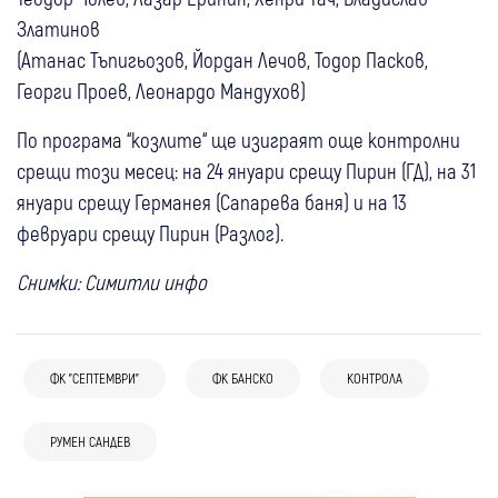
Златинов
(Атанас Тъпигьозов, Йордан Лечов, Тодор Пасков,
Георги Проев, Леонардо Мандухов)
По програма “козлите“ ще изиграят още контролни
срещи този месец: на 24 януари срещу Пирин (ГД), на 31
януари срещу Германея (Сапарева баня) и на 13
февруари срещу Пирин (Разлог).
Снимки: Симитли инфо
ФК "СЕПТЕМВРИ"
ФК БАНСКО
КОНТРОЛА
РУМЕН САНДЕВ