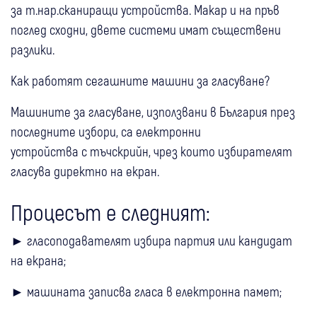
за т.нар.сканиращи устройства. Макар и на пръв
поглед сходни, двете системи имат съществени
разлики.
Как работят сегашните машини за гласуване?
Машините за гласуване, използвани в България през
последните избори, са електронни
устройства с тъчскрийн, чрез които избирателят
гласува директно на екран.
Процесът е следният:
► гласоподавателят избира партия или кандидат
на екрана;
► машината записва гласа в електронна памет;