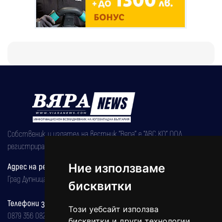
Собственик и издател на вестник "Вяра" е "АВС КО" ООД,
регистрирана на 08.05.2002 година.
Ние използваме
Адрес на редакцията
Град Дупница, ул.''Христо Ботев" 43
бисквитки
Телефони за реклама и абонаменти
Този уебсайт използва
0879 356 082
бисквитки и други технологии