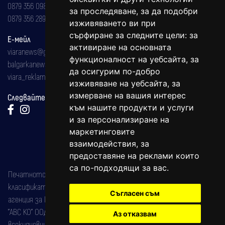
0879 356 098
за проследяване, за да подобри
0879 356 289
изживяването ви при
сърфиране за следните цели:
за
Е-мейл
активиране на основната
viaranews@gmail.com
функционалност на уебсайта
,
за
balgarkanews@gmail.com
да осигурим по-добро
viara_reklama@mail.bg
изживяване на уебсайта
,
за
измерване на вашия интерес
Следвайте ни:
към нашите продукти и услуги
и за персонализиране на
маркетинговите
взаимодействия
,
за
предоставяне на реклами които
са по-подходящи за вас
.
Печатното издание на вестника е регистрирано в националния
класификатор на печатните издания (Българска национална
Съгласен съм
агенция за ISSN) под номер: ISSN 1312-4722.
"АВС КО" ООД е притежател на марката: Вяра информационен
Аз отказвам
всекидневник на югозападна България, със свидетелство за марка