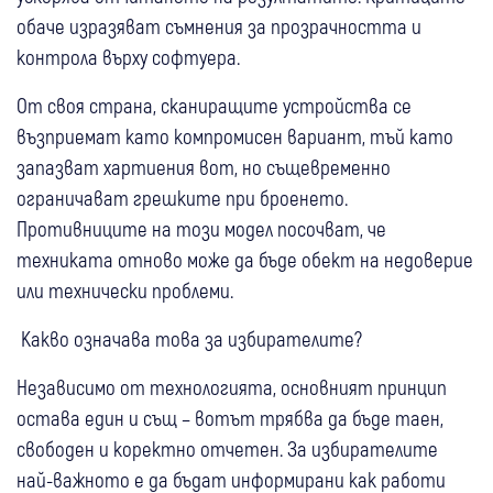
обаче изразяват съмнения за прозрачността и
контрола върху софтуера.
От своя страна, сканиращите устройства се
възприемат като компромисен вариант, тъй като
запазват хартиения вот, но същевременно
ограничават грешките при броенето.
Противниците на този модел посочват, че
техниката отново може да бъде обект на недоверие
или технически проблеми.
Какво означава това за избирателите?
Независимо от технологията, основният принцип
остава един и същ – вотът трябва да бъде таен,
свободен и коректно отчетен. За избирателите
най-важното е да бъдат информирани как работи