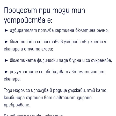
Процесът при този тип
устройства е:
► избирателят попълва хартиена бюлетина ръчно;
► бюлетината се поставя в устройство, което я
сканира и отчита гласа;
► бюлетината физически пада в урна и се съхранява;
► резултатите се обобщават автоматично от
скенера.
Този модел се използва в редица държави, тъй като
комбинира хартиен вот с автоматизирано
преброяване.
Основните разлики накратко