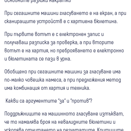
При сегашните машини гласуването е на екран, а при
сканиращите устройств е с хартиена бюлетина.
При първите вотът е с електронен запис и
получаваш разписка за проверка, а при вторите
вотът е на хартия, но преброяването е електронно
и бюлетината се пази в урна.
Обобщено при сегашните машини за гласуване има
по-малко човешка намеса, а при предложения метод
има комбинация от хартия и техника.
Какви са аргументите “за“ и “против“?
Поддръжниците на машинното гласуване изтъкват,
че то намалява броя на невалидните бюлетини и
ускорява отчитането на резултатите. Критиците