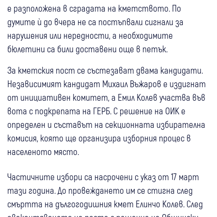
е разположена в сградата на кметството. По
думите ѝ до вчера не са постъпвали сигнали за
нарушения или нередности, а необходимите
бюлетини са били доставени още в петък.
За кметския пост се състезават двама кандидати.
Независимият кандидат Михаил Въжаров е издигнат
от инициативен комитет, а Емил Колев участва във
вота с подкрепата на ГЕРБ. С решение на ОИК е
определен и съставът на секционната избирателна
комисия, която ще организира изборния процес в
населеното място.
Частичните избори са насрочени с указ от 17 март
тази година. До провеждането им се стигна след
смъртта на дългогодишния кмет Елинчо Колев. След