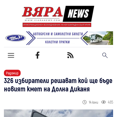
Радомир
326 избиратели решават кой ще бъде
новият кмет на Долна Диканя
485
14 юни