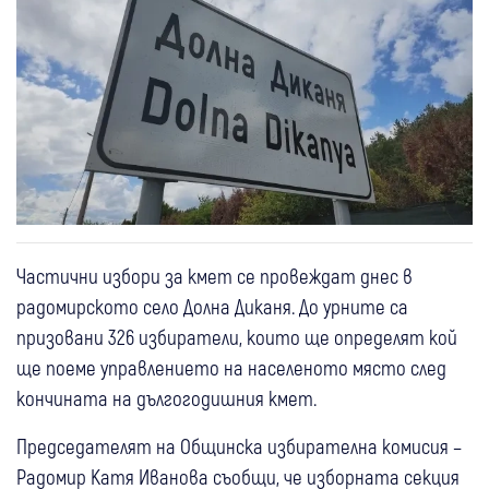
Частични избори за кмет се провеждат днес в
радомирското село Долна Диканя. До урните са
призовани 326 избиратели, които ще определят кой
ще поеме управлението на населеното място след
кончината на дългогодишния кмет.
Председателят на Общинска избирателна комисия –
Радомир Катя Иванова съобщи, че изборната секция