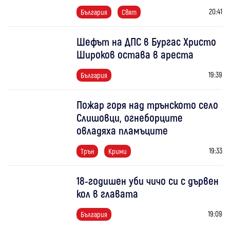
20:41
България
Свят
Шефът на ДПС в Бургас Христо
Широков остава в ареста
19:39
България
Пожар горя над трънското село
Слишовци, огнеборците
овладяха пламъците
19:33
Трън
Крими
18-годишен уби чичо си с дървен
кол в главата
19:09
България