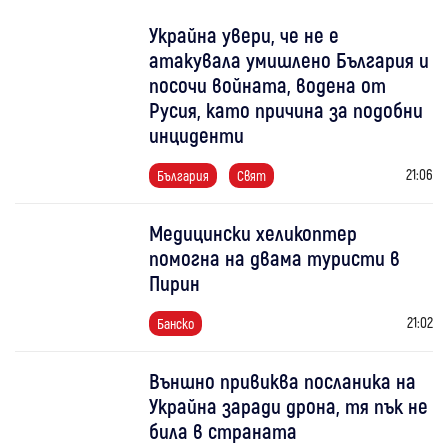
Украйна увери, че не е
атакувала умишлено България и
посочи войната, водена от
Русия, като причина за подобни
инциденти
21:06
България
Свят
Медицински хеликоптер
помогна на двама туристи в
Пирин
21:02
Банско
Външно привиква посланика на
Украйна заради дрона, тя пък не
била в страната