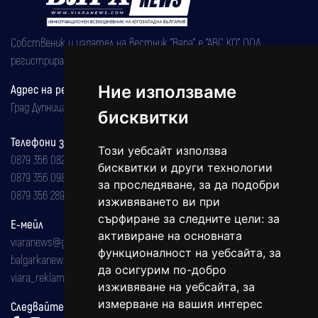
Собственик и издател на вестник "Вяра" е "АВС КО" ООД,
регистрирана на 08.05.2002 година.
Ние използваме
Адрес на редакцията
Град Дупница, ул.''Христо Ботев" 43
бисквитки
Телефони за реклама и абонаменти
Този уебсайт използва
0879 356 082
бисквитки и други технологии
0879 356 098
за проследяване, за да подобри
0879 356 289
изживяването ви при
сърфиране за следните цели:
за
Е-мейл
активиране на основната
viaranews@gmail.com
функционалност на уебсайта
,
за
balgarkanews@gmail.com
да осигурим по-добро
viara_reklama@mail.bg
изживяване на уебсайта
,
за
измерване на вашия интерес
Следвайте ни: