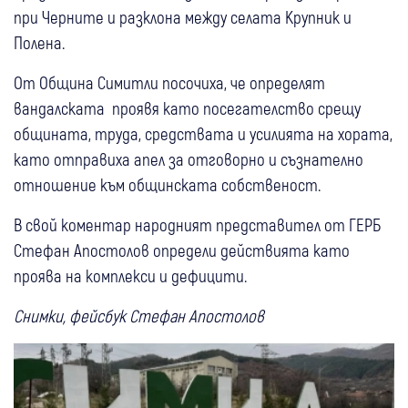
при Черните и разклона между селата Крупник и
Полена.
От Община Симитли посочиха, че определят
вандалската проявя като посегателство срещу
общината, труда, средствата и усилията на хората,
като отправиха апел за отговорно и съзнателно
отношение към общинската собственост.
В свой коментар народният представител от ГЕРБ
Стефан Апостолов определи действията като
проява на комплекси и дефицити.
Снимки, фейсбук Стефан Апостолов