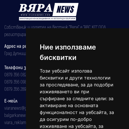
Собственик и издател на вестник "Вяра" е "АВС КО" ООД,
регистрирана на 08.05.2002 година.
Ние използваме
Адрес на редакцията
Град Дупница, ул.''Христо Ботев" 43
бисквитки
Телефони за реклама и абонаменти
Този уебсайт използва
0879 356 082
бисквитки и други технологии
0879 356 098
за проследяване, за да подобри
0879 356 289
изживяването ви при
сърфиране за следните цели:
за
Е-мейл
активиране на основната
viaranews@gmail.com
функционалност на уебсайта
,
за
balgarkanews@gmail.com
да осигурим по-добро
viara_reklama@mail.bg
изживяване на уебсайта
,
за