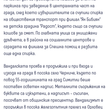
паркинга при заведение в централната част на
града, след което извършителите са счупили спирка
на обществения транспорт при филиал “Ян Бибиян“
на детска градина “Радост“, където също са счупили
кошове за смет. По главната улица са унищожени
дръвчета, а в района на социалните центрове и
сградата на филиала за Спешна помощ е разбита
още една спирка.
Вандалската проява е продължила и при входа и
изхода на града в посока село Черниче, където по
повод 55-годишнината на град Симитли беше
поставен осветен надпис. Металните съоръжения на
буквите са изкъртени, а надписът – съсипан,
посочват от общинския пресцентър. Вандализмът е
продължил в посока железопътния прелез на Орловец