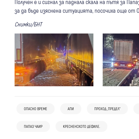
Получен е и сигнал за паднала скала на пътя за Па
за да бъде изяснена ситуацията, посочиха още от О
Снимки/БНТ
ОПАСНО ВРЕМЕ
АПИ
ПРОХОД „ПРЕДЕЛ”
ПАПАЗ ЧАИР
КРЕСНЕНСКОТО ДЕФИЛЕ.