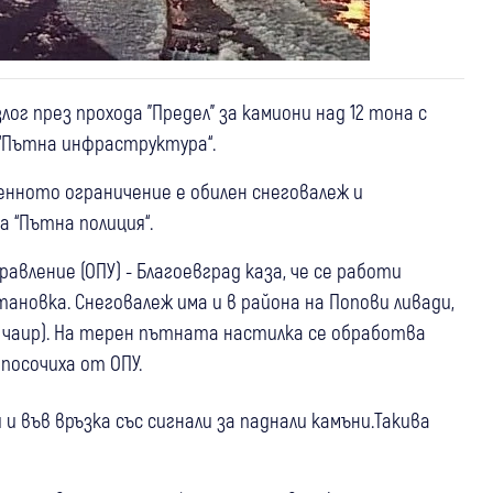
лог през прохода "Предел" за камиони над 12 тона с
“Пътна инфраструктура“.
енното ограничение е обилен снеговалеж и
 “Пътна полиция“.
вление (ОПУ) - Благоевград каза, че се работи
новка. Снеговалеж има и в района на Попови ливади,
з чаир). На терен пътната настилка се обработва
 посочиха от ОПУ.
и във връзка със сигнали за паднали камъни.Такива