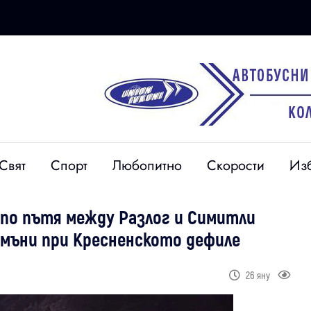
Свят
Спорт
Любопитно
Скорости
Из
 по пътя между Разлог и Симитли
камъни при Кресненското дефиле
26 яну