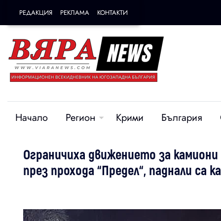
РЕДАКЦИЯ
РЕКЛАМА
КОНТАКТИ
Начало
Регион
Крими
България
Ограничиха движението за камиони
през прохода “Предел“, паднали са 