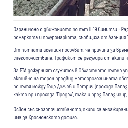
Ограничено е движението по път II-19 Симитли - Раз
ремаркета и полуремаркета, съобщиха от Агенция 
От пътната агенция посочват, че причина за врем
снегопочистванe. Трафикът се регулира от екипи на
За БТА дежурният служител в Областното пътно упра
активно на терен предвид метеорологичната обста
по пътя между Гоце Делчев и Петрич (прохода Папа
както при прохода "Предел", така и през Папаз чаир,
Освен със снегопочистването, екипи са ангажирани 
има за Кресненското дефиле.