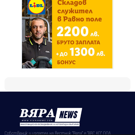
Собственик и издател на вестник "Вяра" е "АВС КО" ООД,