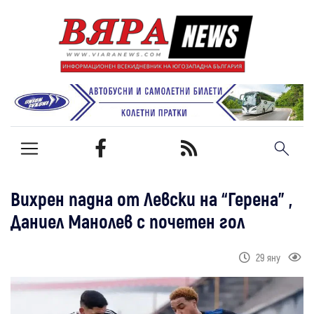
Вихрен падна от Левски на “Герена” ,
Даниел Манолев с почетен гол
29 яну