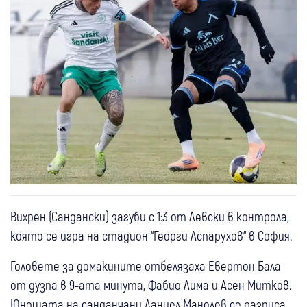
Вихрен (Сандански) загуби с 1:3 от Левски в контрола,
която се игра на стадион “Георги Аспарухов“ в София.
Головете за домакините отбелязаха Евертон Бала
от дузпа в 9-ата минута, Фабио Лима и Асен Митков.
Юношата на санданчани Даниел Манолев се разписа