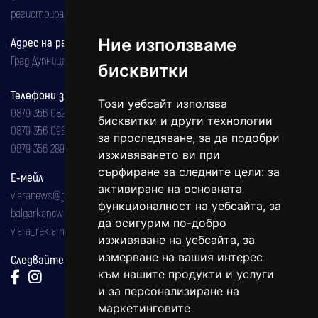
регистрирана на 08.05.2002 година.
Ние използваме
Адрес на редакцията
Град Дупница, ул.''Христо Ботев" 43
бисквитки
Телефони за реклама и абонаменти
Този уебсайт използва
0879 356 082
бисквитки и други технологии
0879 356 098
за проследяване, за да подобри
0879 356 289
изживяването ви при
сърфиране за следните цели:
за
Е-мейл
активиране на основната
viaranews@gmail.com
функционалност на уебсайта
,
за
balgarkanews@gmail.com
да осигурим по-добро
viara_reklama@mail.bg
изживяване на уебсайта
,
за
измерване на вашия интерес
Следвайте ни:
към нашите продукти и услуги
и за персонализиране на
маркетинговите