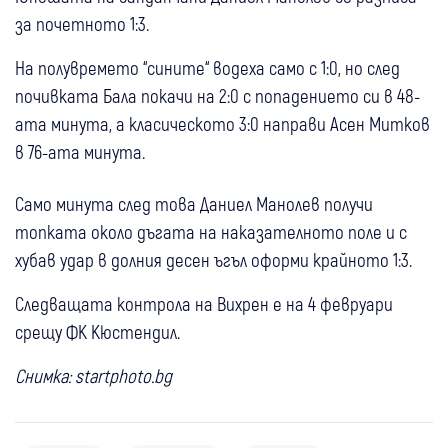
за почетното 1:3.
На полувремето “сините“ водеха само с 1:0, но след
почивката Бала покачи на 2:0 с попадението си в 48-
ата минута, а класическото 3:0 направи Асен Митков
в 76-ата минута.
Само минута след това Даниел Манолев получи
топката около дъгата на наказателното поле и с
хубав удар в долния десен ъгъл оформи крайното 1:3.
Следващата контрола на Вихрен е на 4 февруари
срещу ФК Кюстендил.
Снимка: startphoto.bg