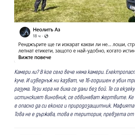
Камери ли? В кое село вече няма камери. Електропас
куче. И изведнъж ни казват, че 16-годишен е убил тр
разума. Тези хора не биха се дали без бой. Те са ек
истинският виновник, се обвиняват жертвите. Ке с
е опасно да си еколог и природозащитник. Мафията н
Това не е държава, това е територия, превзета от 