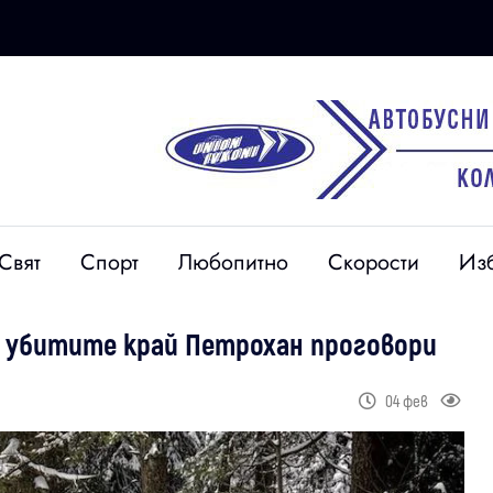
Свят
Спорт
Любопитно
Скорости
Из
на убитите край Петрохан проговори
04 фев