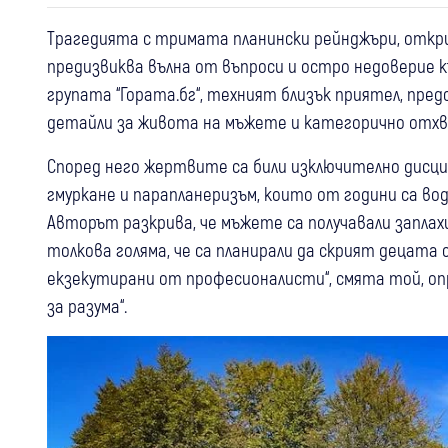
Трагедията с тримата планински рейнджъри, откр
предизвиква вълна от въпроси и остро недоверие к
групата “Гората.бг“, техният близък приятел, пре
детайли за живота на мъжете и категорично отхв
Според него жертвите са били изключително дисц
гмуркане и парапланеризъм, които от години са во
Авторът разкрива, че мъжете са получавали заплахи
толкова голяма, че са планирали да скрият децата си.
екзекутирани от професионалисти“, смята той, опр
за разума“.