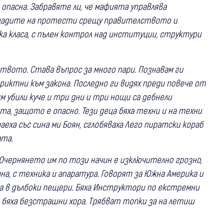
опасна. Забравяте ли, че мафията управлява
лощадите на протести срещу правителството и
а класа, с пълен контрол над институции, структури
ството. Става въпрос за много пари. Познавам ги
риктни към закона. Последно ги видях преди повече от
им убили куче и три дни и три нощи са дебнели
та, защото е опасно. Тези деца бяха техни и на техни
еха със сина ми Боян, сглобяваха Лего пиратски кораб
ата.
. Очернянето им по този начин е изключително грозно,
на, с техника и апаратура. Говорят за Южна Америка и
ха в дълбоки пещери. Бяха Инструктори по екстремни
… бяха безстрашни хора. Трябват топки за на летиш