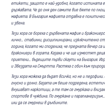
етикети, защото е най-удобно, когато истината е 
държавата. Че до оня ден самите вие бяхте по п
мафията. В България мафията отдавна е политическ
и звена.
Тези хора се бореха с дървената мафия и бракониер
лично… стабилни, дисциплинирани, изключително ст
година, когато ми споделиха, че предната вечер са 
бракониери в гората. Казаха и че ще изместят деца
приятели… бъдещите първи скаути на България. Игра
и Звездата на Смъртта. Растяха с обич към природ
Тези хора можеха да бъдат всичко, но не и педофили
гнусно и долно. Базата им беше подредена, естетич
внушават наркотици, а те там се гмуркаха и влиза
спортове в чужбина. По гмуркане и парапланеризъм
или да се гмурнеш в дълбините.