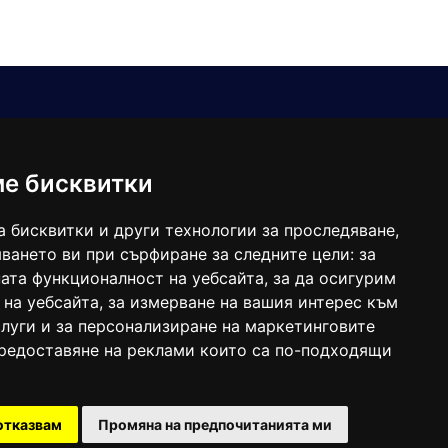
Е-мейл
Следвайте ни:
viaranews@gmail.com
balgarkanews@gmail.com
ме бисквитки
viara_reklama@mail.bg
а бисквитки и други технологии за проследяване,
ването ви при сърфиране за следните цели:
за
ата функционалност на уебсайта
,
за да осигурим
 на уебсайта
,
за измерване на вашия интерес към
луги и за персонализиране на маркетинговите
предоставяне на реклами които са по-подходящи
 под номер: ISSN 1312-4722.
отказвам
Промяна на предпочитанията ми
47857/11.05.2004 година.