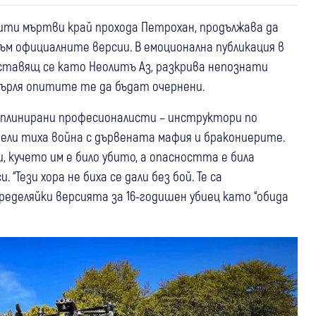
ити мъртви край прохода Петрохан, продължава да
ъм официалните версии. В емоционална публикация в
дставящ се като Неолитъ Аз, разкрива непознати
ърля опитите те да бъдат очернени.
иплинирани професионалисти – инструктори по
дели тиха война с дървената мафия и бракониерите.
, кучето им е било убито, а опасността е била
 “Тези хора не биха се дали без бой. Те са
еделяйки версията за 16-годишен убиец като “обида