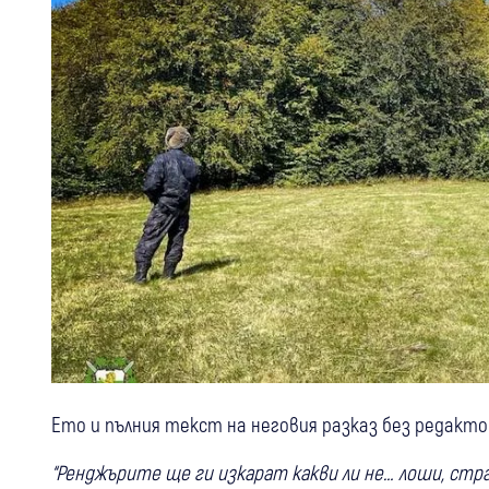
Ето и пълния текст на неговия разказ без редакто
“Ренджърите ще ги изкарат какви ли не… лоши, стр