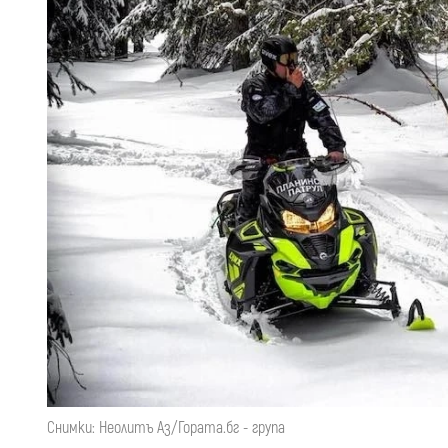
Снимки: Неолитъ Аз/Гората.бг - група