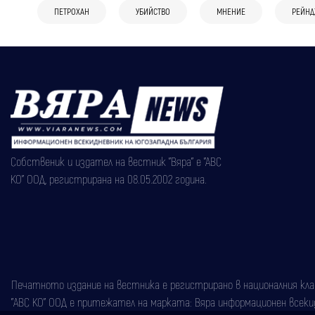
ПЕТРОХАН
УБИЙСТВО
МНЕНИЕ
РЕЙН
Собственик и издател на вестник "Вяра" е "АВС
КО" ООД, регистрирана на 08.05.2002 година.
Печатното издание на вестника е регистрирано в националния класи
"АВС КО" ООД е притежател на марката: Вяра информационен всекидн