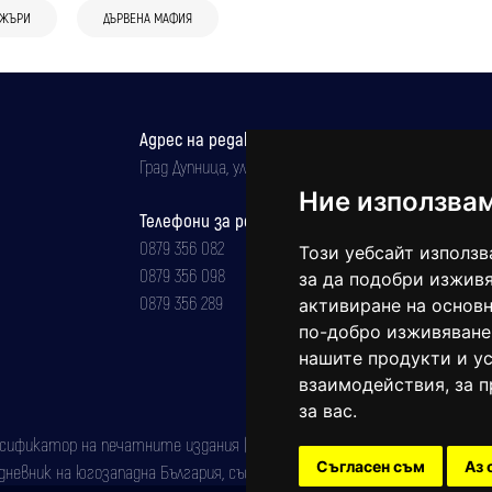
ДЖЪРИ
ДЪРВЕНА МАФИЯ
Адрес на редакцията
Град Дупница, ул.''Христо Ботев" 43
Ние използва
Телефони за реклама и абонаменти
0879 356 082
Този уебсайт използв
0879 356 098
за да подобри изживя
0879 356 289
активиране на основн
по-добро изживяване
нашите продукти и ус
взаимодействия
,
за 
за вас
.
фикатор на печатните издания (Българска национална агенция за ISSN)
Съгласен съм
Аз 
евник на югозападна България, със свидетелство за марка рег. номер: 