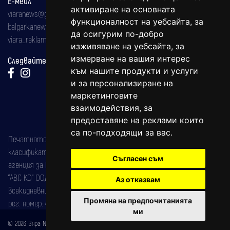
Е-мейл
активиране на основната
viaranews@gmail.com
функционалност на уебсайта
,
за
balgarkanews@gmail.com
да осигурим по-добро
viara_reklama@mail.bg
изживяване на уебсайта
,
за
измерване на вашия интерес
Следвайте ни:
към нашите продукти и услуги
и за персонализиране на
маркетинговите
взаимодействия
,
за
предоставяне на реклами които
са по-подходящи за вас
.
Печатното издание на вестника е регистрирано в националния
класификатор на печатните издания (Българска национална
Съгласен съм
агенция за ISSN) под номер: ISSN 1312-4722.
"АВС КО" ООД е притежател на марката: Вяра информационен
Аз отказвам
всекидневник на югозападна България, със свидетелство за марка
Промяна на предпочитанията
рег. номер: 47857/11.05.2004 година.
ми
© 2026 Вяра News Всички права запазени!