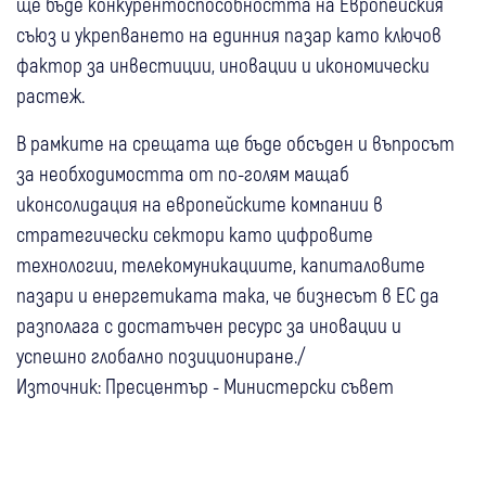
ще бъде конкурентоспособността на Европейския
съюз и укрепването на единния пазар като ключов
фактор за инвестиции, иновации и икономически
растеж.
В рамките на срещата ще бъде обсъден и въпросът
за необходимостта от по-голям мащаб
иконсолидация на европейските компании в
стратегически сектори като цифровите
технологии, телекомуникациите, капиталовите
пазари и енергетиката така, че бизнесът в ЕС да
разполага с достатъчен ресурс за иновации и
успешно глобално позициониране./
Източник: Пресцентър - Министерски съвет
02 авг
Свят
01 авг
България
Свят