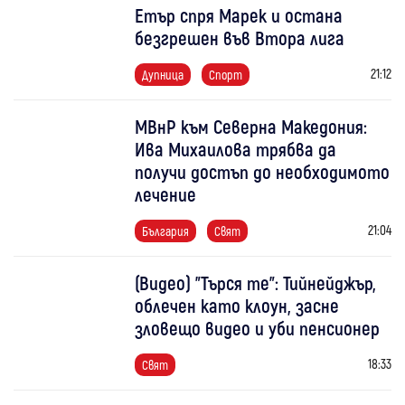
Етър спря Марек и остана
безгрешен във Втора лига
21:12
Дупница
Спорт
МВнР към Северна Македония:
Ива Михаилова трябва да
получи достъп до необходимото
лечение
21:04
България
Свят
(Видео) "Търся те": Тийнейджър,
облечен като клоун, засне
зловещо видео и уби пенсионер
18:33
Свят