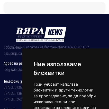
Собственик и издател на вестник "Вяра" е "АВС КО" ООД,
регистрирана на 08.05.2002 година.
Ние използваме
Адрес на редакцията
Град Дупница, ул.''Христо Ботев" 43
бисквитки
Телефони за реклама и абонаменти
Този уебсайт използва
0879 356 082
бисквитки и други технологии
0879 356 098
за проследяване, за да подобри
0879 356 289
изживяването ви при
сърфиране за следните цели:
за