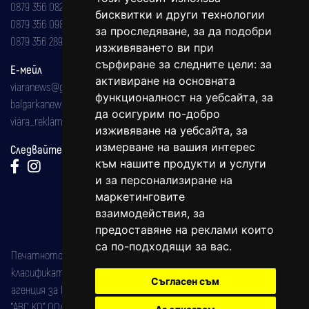
0879 356 082
бисквитки и други технологии
0879 356 098
за проследяване, за да подобри
0879 356 289
изживяването ви при
сърфиране за следните цели:
за
Е-мейл
активиране на основната
viaranews@gmail.com
функционалност на уебсайта
,
за
balgarkanews@gmail.com
да осигурим по-добро
viara_reklama@mail.bg
изживяване на уебсайта
,
за
измерване на вашия интерес
Следвайте ни:
към нашите продукти и услуги
и за персонализиране на
маркетинговите
взаимодействия
,
за
предоставяне на реклами които
са по-подходящи за вас
.
Печатното издание на вестника е регистрирано в националния
класификатор на печатните издания (Българска национална
Съгласен съм
агенция за ISSN) под номер: ISSN 1312-4722.
"АВС КО" ООД е притежател на марката: Вяра информационен