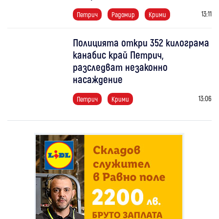
13:11
Петрич
Радомир
Крими
Полицията откри 352 килограма
канабис край Петрич,
разследват незаконно
насаждение
13:06
Петрич
Крими