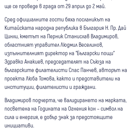
ще се проведе в града от 29 април до 2 май.
Сред официалните гости бяха посланикът на
Китайската народна република в България Н. Пр. Дай
Цинли, кметът на Перник Станислав Владимиров,
областният управител Людмил Веселинов,
изпълнителният директор на “Български пощи“
Здравко Анакиев, председателят на Съюза на
българските филателисти Спас Панчев, авторът на
проекта Люба Томова, както и представители на
институции, филателисти и граждани.
Владимиров подчерта, че валидирането на марката,
посветена на Годината на Огнения кон – символ на
сила и енергия, е добър знак за предстоящите
инициативи.