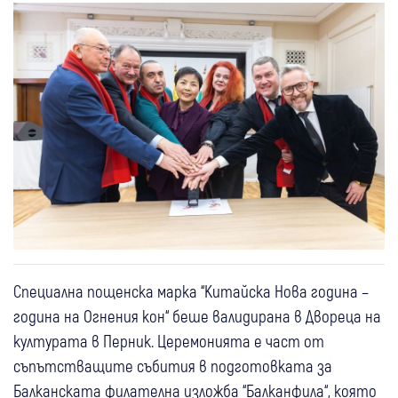
Специална пощенска марка “Китайска Нова година –
година на Огнения кон“ беше валидирана в Двореца на
културата в Перник. Церемонията е част от
съпътстващите събития в подготовката за
Балканската филателна изложба “Балканфила“, която