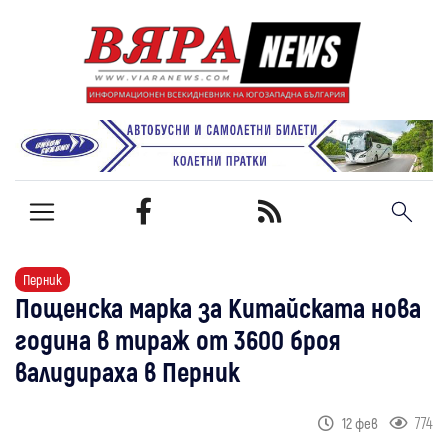
Перник
Пощенска марка за Китайската нова
година в тираж от 3600 броя
валидираха в Перник
774
12 фев