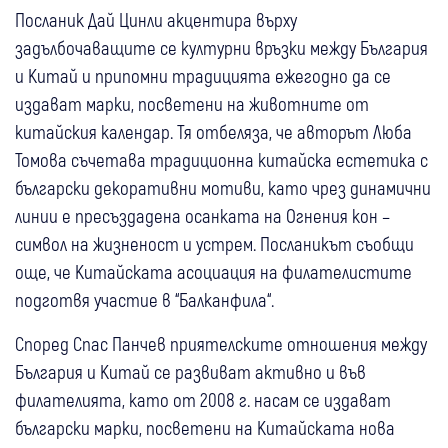
Посланик Дай Цинли акцентира върху
задълбочаващите се културни връзки между България
и Китай и припомни традицията ежегодно да се
издават марки, посветени на животните от
китайския календар. Тя отбеляза, че авторът Люба
Томова съчетава традиционна китайска естетика с
български декоративни мотиви, като чрез динамични
линии е пресъздадена осанката на Огнения кон –
символ на жизненост и устрем. Посланикът съобщи
още, че Китайската асоциация на филателистите
подготвя участие в “Балканфила“.
Според Спас Панчев приятелските отношения между
България и Китай се развиват активно и във
филателията, като от 2008 г. насам се издават
български марки, посветени на Китайската нова