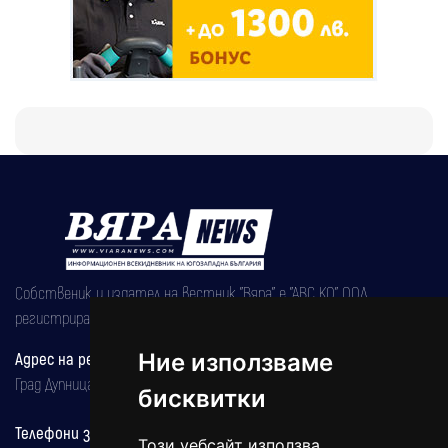
Собственик и издател на вестник "Вяра" е "АВС КО" ООД,
регистрирана на 08.05.2002 година.
Ние използваме
Адрес на редакцията
Град Дупница, ул.''Христо Ботев" 43
бисквитки
Телефони за реклама и абонаменти
Този уебсайт използва