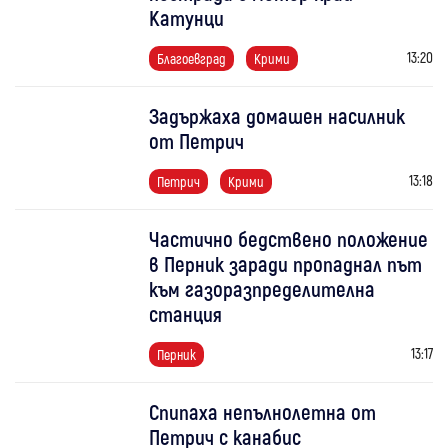
Катунци
13:20
Благоевград
Крими
Задържаха домашен насилник
от Петрич
13:18
Петрич
Крими
Частично бедствено положение
в Перник заради пропаднал път
към газоразпределителна
станция
13:17
Перник
Спипаха непълнолетна от
Петрич с канабис