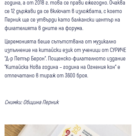
година, а от 2018 г. това се прави ежегодно. Очаква
се 12 държави да се включат в изложбата, с което
Перник ще се утвърди като балкански център на
филателията в дните на форума.
Церемонията беше съпътствана от музикално
изпълнение на китайски език от ученици от СУРИЧЕ
“Д-р Петър Берон“. Пощенско-филателното издание
“Китайска Нова година – година на Огнения кон“ е
отпечатано в тираж от 3600 броя.
Снимки: Община Перник