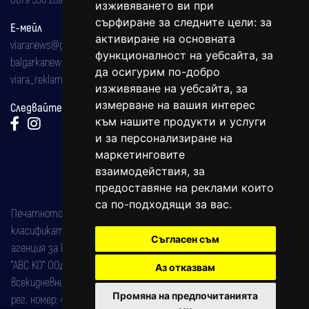
изживяването ви при
сърфиране за следните цели:
за
Е-мейл
активиране на основната
viaranews@gmail.com
функционалност на уебсайта
,
за
balgarkanews@gmail.com
да осигурим по-добро
viara_reklama@mail.bg
изживяване на уебсайта
,
за
измерване на вашия интерес
Следвайте ни:
към нашите продукти и услуги
и за персонализиране на
маркетинговите
взаимодействия
,
за
предоставяне на реклами които
са по-подходящи за вас
.
Печатното издание на вестника е регистрирано в националния
класификатор на печатните издания (Българска национална
Съгласен съм
агенция за ISSN) под номер: ISSN 1312-4722.
"АВС КО" ООД е притежател на марката: Вяра информационен
Аз отказвам
всекидневник на югозападна България, със свидетелство за марка
Промяна на предпочитанията
рег. номер: 47857/11.05.2004 година.