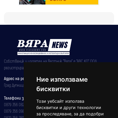
Собственик и издател на вестник "Вяра" е "АВС КО" ООД,
регистрирана на 08.05.2002 година.
Адрес на редакцията
Ние използваме
Град Дупница, ул.''Христо Ботев" 43
бисквитки
Телефони за реклама и абонаменти
Този уебсайт използва
0879 356 082
бисквитки и други технологии
0879 356 098
за проследяване, за да подобри
0879 356 289