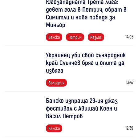
Югозападната Трета лига:
девет гола в Петрич, обрат в
Симитли и нова победа за
Миньор
14:05
Банско
Петрич
Разлог
Украинец уби свой сънародник
край Слънчев бряг и опита да
избяга
13:47
България
Банско изпраща 29-ия джаз
фестивал с Авишай Коен и
Васил Петров
12:39
Банско