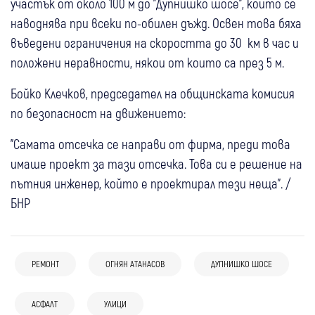
участък от около 100 м до "Дупнишко шосе", който се
наводнява при всеки по-обилен дъжд. Освен това бяха
въведени ограничения на скоростта до 30 км в час и
положени неравности, някои от които са през 5 м.
Бойко Клечков, председател на общинската комисия
по безопасност на движението:
"Самата отсечка се направи от фирма, преди това
имаше проект за тази отсечка. Това си е решение на
пътния инженер, който е проектирал тези неща". /
БНР
РЕМОНТ
ОГНЯН АТАНАСОВ
ДУПНИШКО ШОСЕ
07 авг
Самоков
08 авг
Петрич
04 авг
Кюстендил
Спорт
Самоков проверява асфалта в Говедарци:
Обновяват яслената сграда към ДГ
04 авг
Перник
АСФАЛТ
УЛИЦИ
“Осогово“ се превръща в модерен спортен
Взеха проби от новата настилка на
“Синчец“ в петричкото село Първомай