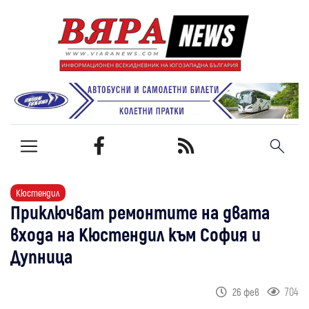
Кюстендил
Приключват ремонтите на двата
входа на Кюстендил към София и
Дупница
704
26 фев