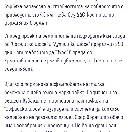
вървяха паралелно, а стойността на дейностите е
приблизително 4,5 млн. лева без ДДС, които са по
държавния бюджет.
Според проекта ремонтите на подходите към града
по "Софийско шосе" и "Дупнишко шосе" продължиха 90
дни - от табелите за "вход" в града до
кръстовището с кръгово движение, на което те се
съединяват.
Изцяло е подменена асфалтовата настилка,
положена е нова пътна маркировка. Подменени са
съществуващите тротоарни настилки, а на
"Софийско шосе" е изградена и система за капково
напояване на зелените площи. Сред водачите обаче
има неодобрения и претенции. Не беше дрениран