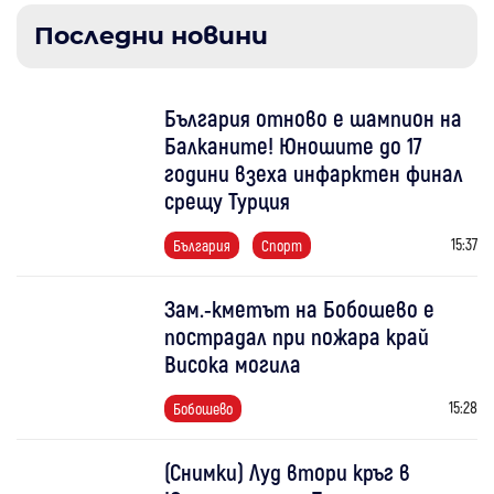
Последни новини
България отново е шампион на
Балканите! Юношите до 17
години взеха инфарктен финал
срещу Турция
15:37
България
Спорт
Зам.-кметът на Бобошево е
пострадал при пожара край
Висока могила
15:28
Бобошево
(Снимки) Луд втори кръг в