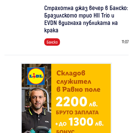
Страхотна джаз вечер в Банско:
Бразилското трио HII Trio и
EVDN вдигнаха публиката на
крака
11:07
Банско