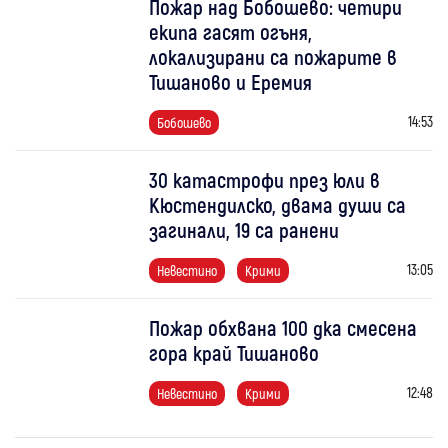
Пожар над Бобошево: четири
екипа гасят огъня,
локализирани са пожарите в
Тишаново и Еремия
14:53
Бобошево
30 катастрофи през юли в
Кюстендилско, двама души са
загинали, 19 са ранени
13:05
Невестино
Крими
Пожар обхвана 100 дка смесена
гора край Тишаново
12:48
Невестино
Крими