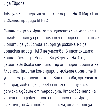
и за Европа.
Това заяви генералният секретар на НАТО Марк Рюте
в Скопие, предаде БГНЕС.
“Знаем също, че Иран като износител на хаос носи
отговорност за десетилетия терористични атаки
и опити за убийства. Говоря за режима, не за
иранския народ. НАТО не участва (в настоящата
война - бел.ред.). Мога да ви уверя, че НАТО ще
защитава всеки сантиметър от територията на
Алианса. Нашите командири и мъжете и жените в
униформа работят ежедневно по това, прилагайки
360-градусов подход, включително срещу всяка
заплаха, идваща от тероризма. Отслабването на
ядрените и ракетните способности на Иран,
фактът, че Хаменей вече го няма, отговорен за