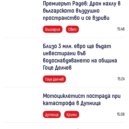
Премиерът Радев: Дрон нахлу в
българското въздушно
пространство и се взриви
15:48
България
Свят
Близо 3 млн. евро ще бъдат
инвестирани във
водоснабдяването на община
Гоце Делчев
15:24
Гоце Делчев
Мотоциклетист пострада при
катастрофа в Дупница
15:08
Дупница
Крими