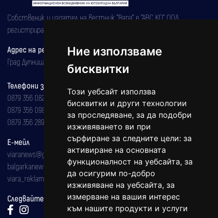
Собственик и издател на вестник "Вяра" е "АВС КО" ООД,
регистрирана на 08.05.2002 година.
Адрес на редакцията
Ние използваме
Град Дупница, ул.''Христо Ботев" 43
бисквитки
Телефони за реклама и абонаменти
Този уебсайт използва
0879 356 082
бисквитки и други технологии
0879 356 098
за проследяване, за да подобри
0879 356 289
изживяването ви при
сърфиране за следните цели:
за
Е-мейл
активиране на основната
viaranews@gmail.com
функционалност на уебсайта
,
за
balgarkanews@gmail.com
да осигурим по-добро
viara_reklama@mail.bg
изживяване на уебсайта
,
за
измерване на вашия интерес
Следвайте ни:
към нашите продукти и услуги