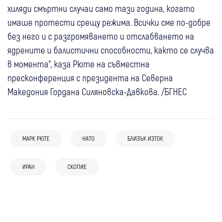
хиляди смъртни случаи само тази година, когато
имаше протести срещу режима. Всички сме по-добре
без него и с разгромяването и отслабването на
ядрените и балистични способности, както се случва
в момента“, каза Рюте на съвместна
пресконференция с президента на Северна
Македония Гордана Силяновска-Давкова. /БГНЕС
МАРК РЮТЕ
НАТО
БЛИЗЪК ИЗТОК
06 авг
Свят
06 авг
Свят
05 авг
Свят
Танкер съобщи за две експлозии край
Иран: Сделката за Ормузкия проток е в
ИРАН
СКОПИЕ
06 авг
Полски изтребители прехванаха руски
Свят
Ормузкия проток, корабът и екипажът са
заключителна фаза
05 авг
Свят
разузнавателен самолет над Балтийско
Нетаняху: Израел не приема новия
невредими
04 авг
България
Свят
САЩ и Иран между примирието и нова
море за трети път в рамките на броени
американски план за Газа
Николай Младенов разговаря с Нетаняху
ескалация: противоречиви сигнали за
дни
за бъдещето на Газа: “Целта е ясна –
бъдещето на конфликта