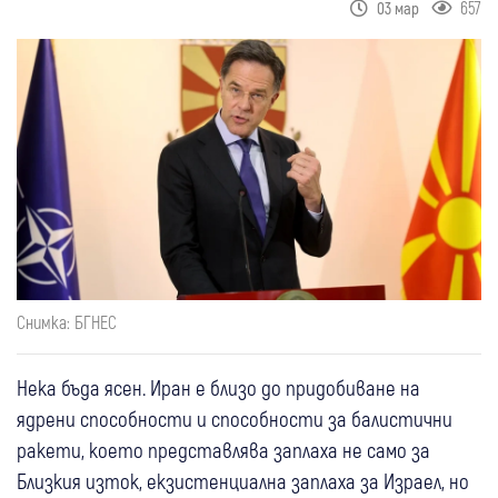
657
03 мар
Снимка: БГНЕС
Нека бъда ясен. Иран е близо до придобиване на
ядрени способности и способности за балистични
ракети, което представлява заплаха не само за
Близкия изток, екзистенциална заплаха за Израел, но