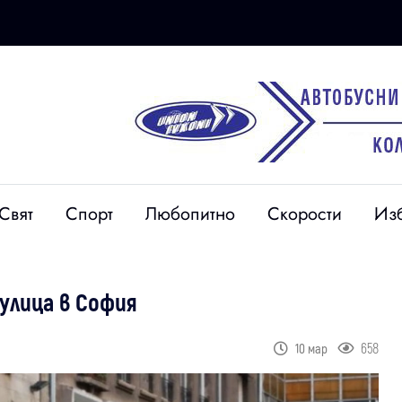
Свят
Спорт
Любопитно
Скорости
Из
улица в София
658
10 мар