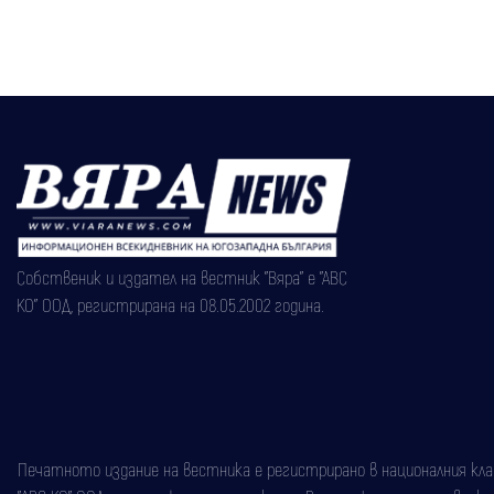
Собственик и издател на вестник "Вяра" е "АВС
КО" ООД, регистрирана на 08.05.2002 година.
Печатното издание на вестника е регистрирано в националния класи