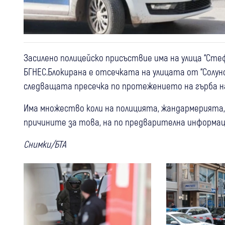
Засилено полицейско присъствие има на улица “Сте
БГНЕС.Блокирана е отсечката на улицата от “Солун
следващата пресечка по протежението на гърба н
Има множество коли на полицията, жандармерията, 
причините за това, на по предварителна информаци
Снимки/БТА