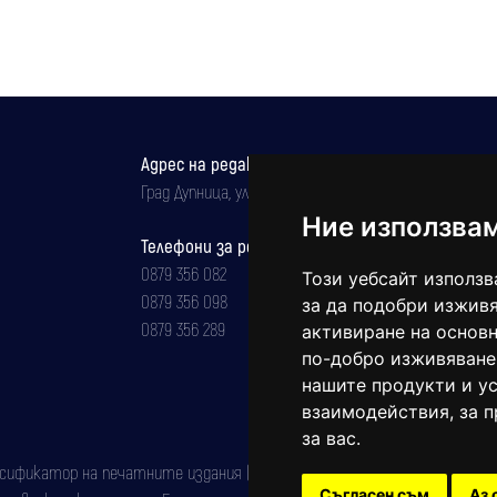
Адрес на редакцията
Град Дупница, ул.''Христо Ботев" 43
Ние използва
Телефони за реклама и абонаменти
0879 356 082
Този уебсайт използв
0879 356 098
за да подобри изживя
0879 356 289
активиране на основн
по-добро изживяване
нашите продукти и ус
взаимодействия
,
за 
за вас
.
фикатор на печатните издания (Българска национална агенция за ISSN)
Съгласен съм
Аз 