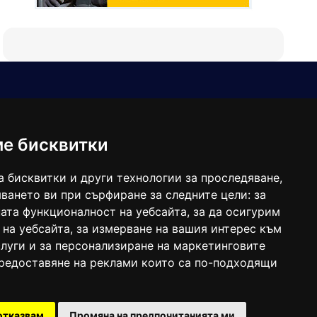
Е-мейл
Следвайте ни:
viaranews@gmail.com
balgarkanews@gmail.com
ме бисквитки
viara_reklama@mail.bg
а бисквитки и други технологии за проследяване,
ването ви при сърфиране за следните цели:
за
ата функционалност на уебсайта
,
за да осигурим
 на уебсайта
,
за измерване на вашия интерес към
луги и за персонализиране на маркетинговите
предоставяне на реклами които са по-подходящи
 под номер: ISSN 1312-4722.
отказвам
Промяна на предпочитанията ми