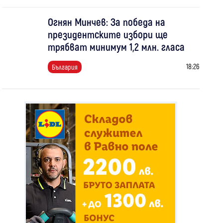
Огнян Минчев: За победа на
президентските избори ще
трябват минимум 1,2 млн. гласа
18:26
България