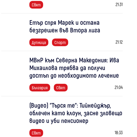
21:31
Свят
Етър спря Марек и остана
безгрешен във Втора лига
21:12
Дупница
Спорт
МВнР към Северна Македония: Ива
Михаилова трябва да получи
достъп до необходимото лечение
21:04
България
Свят
(Видео) "Търся те": Тийнейджър,
облечен като клоун, засне зловещо
видео и уби пенсионер
18:33
Свят