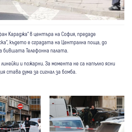
фан Караджа“ в центъра на София, предаде
ска“, където е сградата на Централна поща, до
а бившата Телефонна палата.
линейки и пожарни. За момента не са напълно ясни
я става дума за сигнал за бомба.