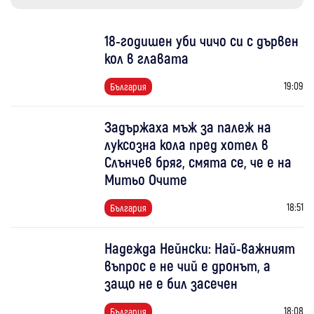
18-годишен уби чичо си с дървен
кол в главата
19:09
България
Задържаха мъж за палеж на
луксозна кола пред хотел в
Слънчев бряг, смята се, че е на
Митьо Очите
18:51
България
Надежда Нейнски: Най-важният
въпрос е не чий е дронът, а
защо не е бил засечен
18:08
България