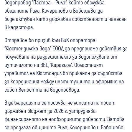
водопровод “Пастра – Рила“, който обслужва
общините Рила, Кочериново и Бобошево, да
бъде актуван като държавна собственост и нанесен
в кадастъра.
Отправен бе призив към ВиК оператора
“Кюстендилска вода“ ЕООД да предприеме действия за
получаване на разрешително за водоползване от
изтичалото на ВЕЦ “Карагьол“. Областният
управител на Кюстендил бе приканен да съдейства
за координация между институциите и оформяне на
собствеността на водопровода.
В декларацията се посочва, че липсата на приет
държавен бюджет за 2026 г. затруднява
финансирането на необходимите дейности. Затова
се предлага общините Рила, Кочериново и Бобошево