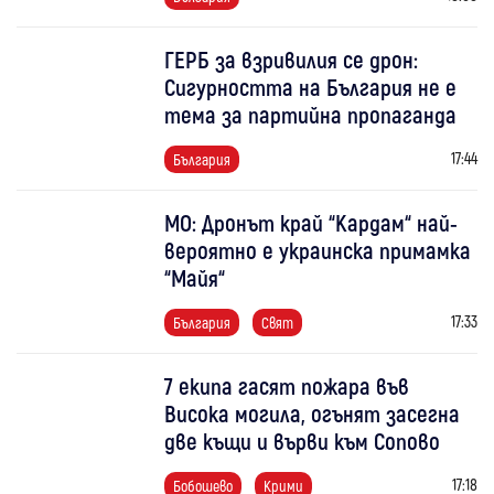
ГЕРБ за взривилия се дрон:
Сигурността на България не е
тема за партийна пропаганда
17:44
България
МО: Дронът край “Кардам“ най-
вероятно е украинска примамка
“Майя“
17:33
България
Свят
7 екипа гасят пожара във
Висока могила, огънят засегна
две къщи и върви към Сопово
17:18
Бобошево
Крими