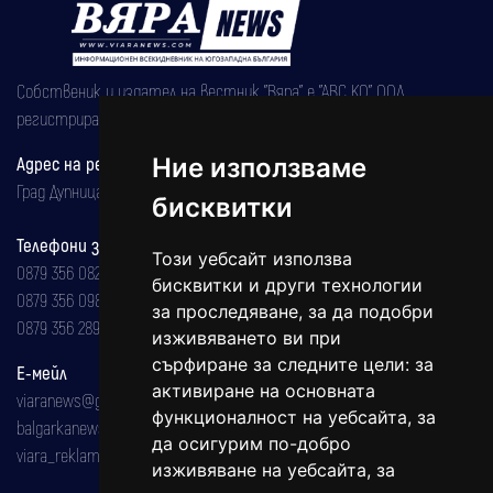
Собственик и издател на вестник "Вяра" е "АВС КО" ООД,
регистрирана на 08.05.2002 година.
Ние използваме
Адрес на редакцията
Град Дупница, ул.''Христо Ботев" 43
бисквитки
Телефони за реклама и абонаменти
Този уебсайт използва
0879 356 082
бисквитки и други технологии
0879 356 098
за проследяване, за да подобри
0879 356 289
изживяването ви при
сърфиране за следните цели:
за
Е-мейл
активиране на основната
viaranews@gmail.com
функционалност на уебсайта
,
за
balgarkanews@gmail.com
да осигурим по-добро
viara_reklama@mail.bg
изживяване на уебсайта
,
за