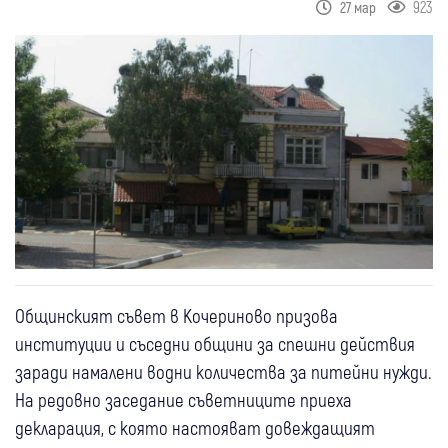
923
27 мар
Общинският съвет в Кочериново призова
институции и съседни общини за спешни действия
заради намалени водни количества за питейни нужди.
На редовно заседание съветниците приеха
декларация, с която настояват довеждащият