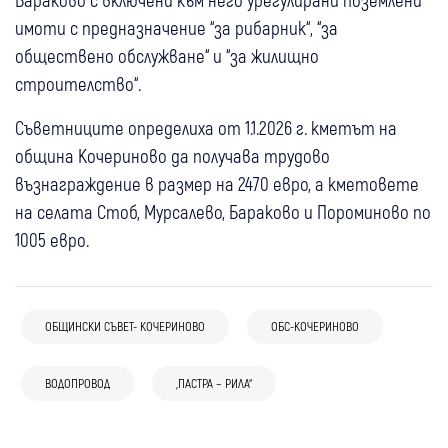
имоти с предназначение “за рибарник“, “за
обществено обслужване“ и “за жилищно
строителство“.
Съветниците определиха от 1.1.2026 г. кметът на
община Кочериново да получава трудово
възнаграждение в размер на 2470 евро, а кметовете
на селата Стоб, Мурсалево, Бараково и Пороминово по
1005 евро.
16 юли
Самоков
ОБЩИНСКИ СЪВЕТ- КОЧЕРИНОВО
ОБС-КОЧЕРИНОВО
Напредва основният ремонт на ул. “Отец
30 юни
Бобов дол
Паисий“ в Самоков: Подменят водопровода
11 юни
Перник
ВОДОПРОВОД
„ПАСТРА – РИЛА“
26 юни
Бобошево
Ремонти на водопроводи за над 1, 5 млн.
и канализацията
25 май
България
Важно за шофьорите! Въвеждат пълна
Започва ремонт на водопровода в с.
евро предстоят в Бобов дол
След наводненията: Трима министри
забрана за движение по ключов участък в
Блажиево