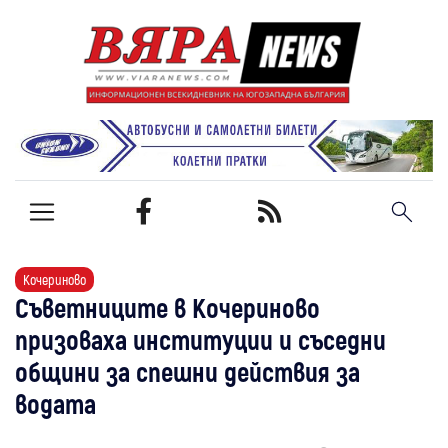
Кочериново
Съветниците в Кочериново
призоваха институции и съседни
общини за спешни действия за
водата