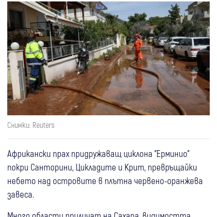
Снимки: Reuters
Африкански прах придружаващ циклона "Ерминио"
покри Санторини, Цикладите и Крит, превръщайки
небето над островите в плътна червено-оранжева
завеса.
Много области приличат на Сахара, видимостта