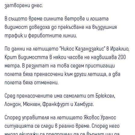
затворени днес.
В същото време силните ветрове и лошата
видимост доведоха до прекъсване на въздушния
трафик и фериботните линии.
По данни на летището "Никос Казандзакис" в Ираклио,
Крит видимостта в някои часове не надвишава 200
метра. В резултат на това седем пристигащи
полета бяха пренасочени към други летища, а два
полета бяха отменени.
Сред пренасочените има самолети от Брюксел,
Лондон, Мюнхен, Франкфурт и Хамбург.
Според управителя на летището Яковос Уранос
ситуацията се следи в реално време. Според него
много екипажи са предпочели да се върнат или да