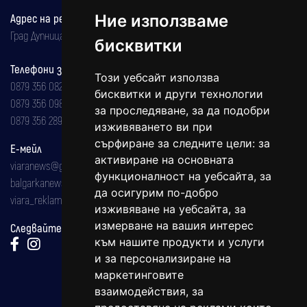
Ние използваме
Адрес на редакцията
Град Дупница, ул.''Христо Ботев" 43
бисквитки
Телефони за реклама и абонаменти
Този уебсайт използва
0879 356 082
бисквитки и други технологии
0879 356 098
за проследяване, за да подобри
0879 356 289
изживяването ви при
сърфиране за следните цели:
за
Е-мейл
активиране на основната
viaranews@gmail.com
функционалност на уебсайта
,
за
balgarkanews@gmail.com
да осигурим по-добро
viara_reklama@mail.bg
изживяване на уебсайта
,
за
измерване на вашия интерес
Следвайте ни:
към нашите продукти и услуги
и за персонализиране на
маркетинговите
взаимодействия
,
за