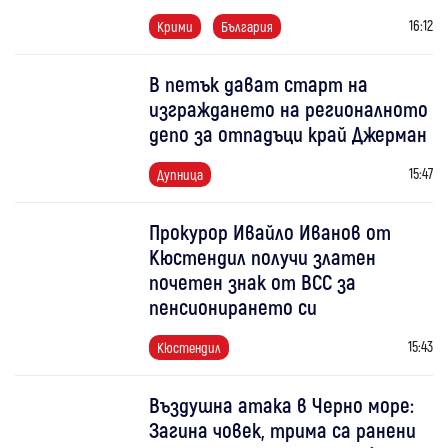
16:12
Крими
България
В петък дават старт на
изграждането на регионалното
депо за отпадъци край Джерман
15:47
Дупница
Прокурор Ивайло Иванов от
Кюстендил получи златен
почетен знак от ВСС за
пенсионирането си
15:43
Кюстендил
Въздушна атака в Черно море:
Загина човек, трима са ранени