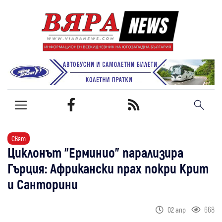
Свят
Циклонът "Ерминио" парализира
Гърция: Африкански прах покри Крит
и Санторини
668
02 апр