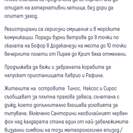
отидат на алтернативни летища, без дори да
опитат заход.
Регистрирани са сериозни смущения и в морските
комуникации. Поради бурни ветрове до 9 точки по
скалата на Бофор в Додеканези на места до 10 точки
вечерните полети от Пирея до Крит бяха отменени.
Продължава да важи и забраната корабите да
напускат пристанищата Лаврио и Рафина.
Жителите на островите Тинос, Наксос и Сирос
съобщават за плътна прахова завеса, съчетана с
дъжд, което допълнително влошава условията за
пътуване. включено Санторини необичайният червен
фон над калдерата стана един от най-забележимите
визуални символи на този метеорологичен епизод./