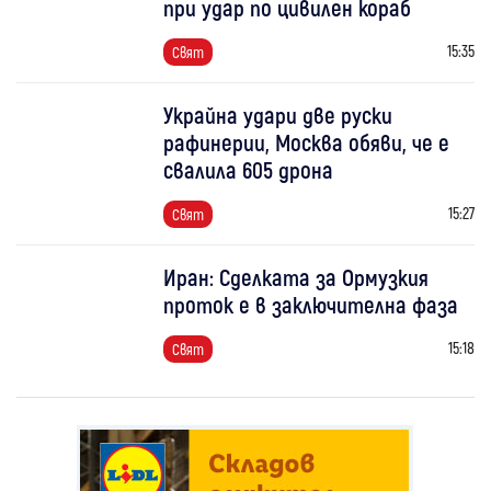
при удар по цивилен кораб
15:35
Свят
Украйна удари две руски
рафинерии, Москва обяви, че е
свалила 605 дрона
15:27
Свят
Иран: Сделката за Ормузкия
проток е в заключителна фаза
15:18
Свят