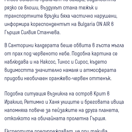
рязко се влоши, въздухът стана тежък и
транспортните връзки бяха частично нарушени,
информира кореспондентът на Bulgaria ON AIR в
Гърция Силвия Станчева.
В Санторини калдерата беше обвита в гъста мъгла
от прах под червеното небе. Подобна картина се
наблюдава и на Наксос, Тинос и Сирос, където
видимостта значително намаля и атмосферата
придоби необичаен оранжево-червен оттенък.
Подобна ситуация възникна на остров Крит в
Ираклио, Ретимно и Ханя улиците и бреговата ивица
напомняха повече за пейзажите на друга планета,
отколкото на обичайната пролетна Гърция.
Експертите предупреждават, че при такива