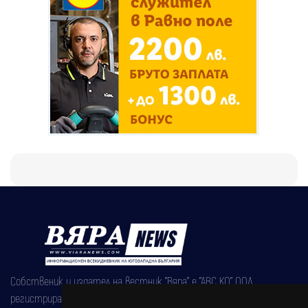
Собственик и издател на вестник "Вяра" е "АВС КО" ООД,
регистрирана на 08.05.2002 година.