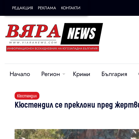
РЕДАКЦИЯ
РЕКЛАМА
КОНТАКТИ
Начало
Регион
Крими
България
Кюстендил
Кюстендил се преклони пред жертв