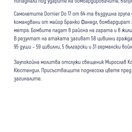
попаднали под ударите на бомбардировачите, въпре
Самолетите Dornier Do 17 от 64-та въздушна група
командвани от майор Бранко Фанедл, бомбардират 
метра. Бомбите падат в района на гарата и в жил
В резултат на атаката загиват 58 цивилни граждани
95 души – 59 цивилни, 5 български и 31 германски вой
Заупокойна молитва отслужи свещеник Мирослав К
Кюстендил. Присъстващите поднесоха цветя пред “
загиналите.