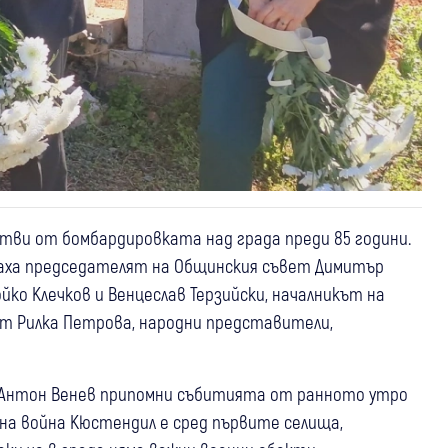
ви от бомбардировката над града преди 85 години.
тваха председателят на Общинския съвет Димитър
йко Клечков и Венцеслав Терзийски, началникът на
ът Рилка Петрова, народни представители,
 Антон Венев припомни събитията от ранното утро
вна война Кюстендил е сред първите селища,