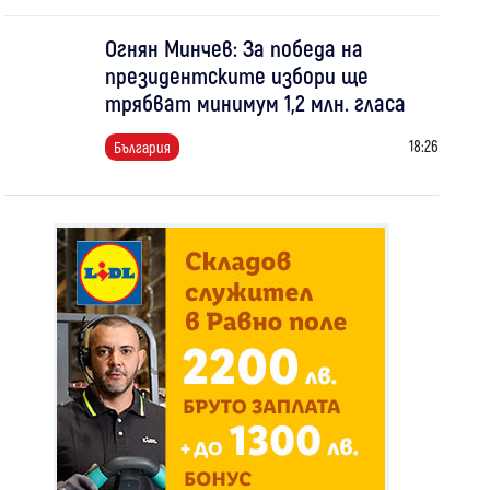
Огнян Минчев: За победа на
президентските избори ще
трябват минимум 1,2 млн. гласа
18:26
България