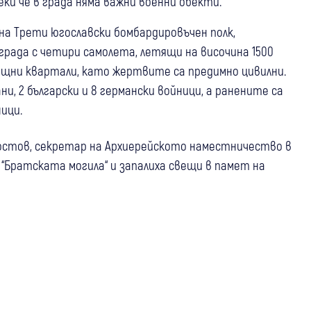
ки че в града няма важни военни обекти.
 на Трети югославски бомбардировъчен полк,
града с четири самолета, летящи на височина 1500
ищни квартали, като жертвите са предимно цивилни.
, 2 български и 8 германски войници, а ранените са
ници.
остов, секретар на Архиерейското наместничество в
Братската могила“ и запалиха свещи в памет на