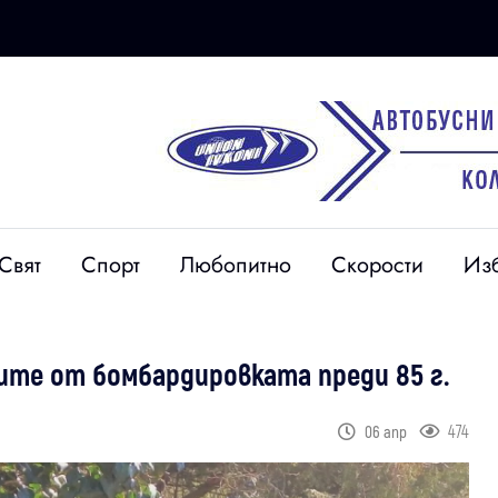
Свят
Спорт
Любопитно
Скорости
Из
ите от бомбардировката преди 85 г.
474
06 апр