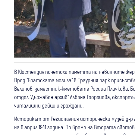
В Кюстендил почетоха паметта на невинните жерт
Пред “Братската могила“ в Траурния парк присъс
Велинов, заместник-кметовете Росица Плачкова, Бо
отдел “Държавен архив“ Албена Георгиева, експерт
читалищни дейци и граждани.
Историкът от Регионалния исторически музей д-р
на 6 април 1941 година. По време на Втората свето