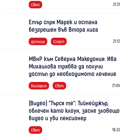
21:31
Свят
Етър спря Марек и остана
безгрешен във Втора лига
21:12
Дупница
Спорт
МВнР към Северна Македония: Ива
Михаилова трябва да получи
достъп до необходимото лечение
21:04
България
Свят
(Видео) "Търся те": Тийнейджър,
облечен като клоун, засне зловещо
видео и уби пенсионер
18:33
Свят