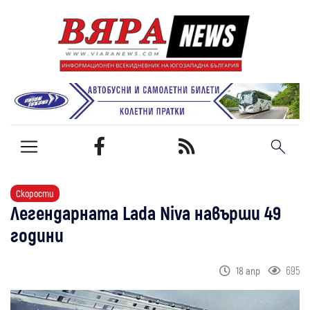
Скорости
Легендарната Lada Niva навърши 49
години
695
18 апр