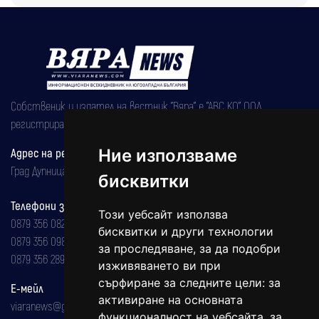
Собственик и издател на вестник "Вяра" е "АВС КО" ООД,
регистрирана на 08.05.2002 година.
Адрес на редакцията
Ние използваме
Град Дупница, ул.''Христо Ботев" 43
бисквитки
Телефони за реклама и абонаменти
Този уебсайт използва
0879 356 082
бисквитки и други технологии
0879 356 098
за проследяване, за да подобри
0879 356 289
изживяването ви при
сърфиране за следните цели:
за
Е-мейл
активиране на основната
viaranews@gmail.com
функционалност на уебсайта
,
за