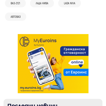
ВАЗ-2121
ЛАДА НИВА
LADA NIVA
26 мар
Скорости
АВТОВАЗ
Lada Niva получава нова емблема
Последни новини