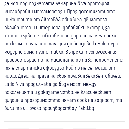
за нея, под познатата ламарина Niva претърпя
многобройни метаморфози. През десетилетията
инженерите от АвтоВАЗ обновиха двигателя,
окачването и интериора, добавяйки екстри, за
които първите собственици дори не са мечтаели –
от климатична инсталация до бордови компютър и
модерно арматурно табло. Въпреки технологичния
прогрес, сърцето на машината остава непроменено:
тя е спартански офроудър, който не се плаши от
нищо. Днес, на прага на своя половинвековен юбилей,
Lada Niva продължава да бъде мост между
поколенията и доказателство, че класическият
дизайн и проходимостта нямат срок на годност, та
били те и... руско производство./ fakti.bg