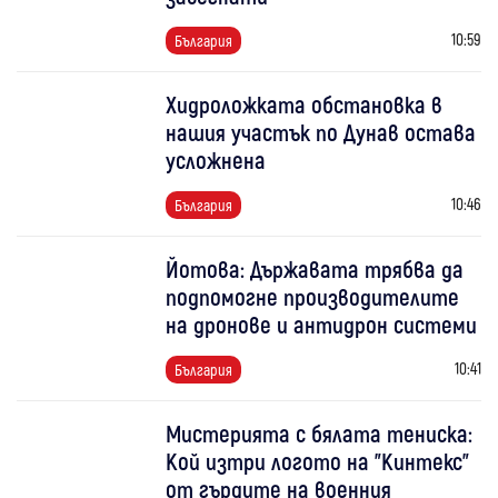
10:59
България
Хидроложката обстановка в
нашия участък по Дунав остава
усложнена
10:46
България
Йотова: Държавата трябва да
подпомогне производителите
на дронове и антидрон системи
10:41
България
Мистерията с бялата тениска:
Кой изтри логото на "Кинтекс"
от гърдите на военния