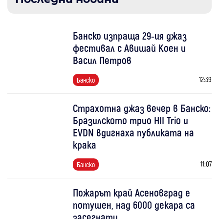
Банско изпраща 29-ия джаз
фестивал с Авишай Коен и
Васил Петров
12:39
Банско
Страхотна джаз вечер в Банско:
Бразилското трио HII Trio и
EVDN вдигнаха публиката на
крака
11:07
Банско
Пожарът край Асеновград е
потушен, над 6000 декара са
засегнати