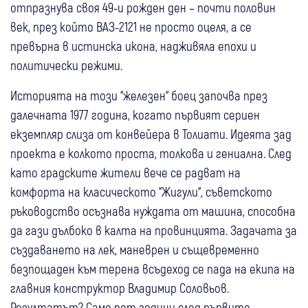
отпразнува своя 49-и рожден ден – почти половин
век, през който ВАЗ-2121 не просто оцеля, а се
превърна в истинска икона, надживяла епохи и
политически режими.
Историята на този “железен“ боец започва през
далечната 1977 година, когато първият сериен
екземпляр слиза от конвейера в Толиати. Идеята зад
проекта е колкото проста, толкова и гениална. След
като градските жители вече се радват на
комфорта на класическото “Жигули“, съветското
ръководство осъзнава нуждата от машина, способна
да гази дълбоко в калта на провинцията. Задачата за
създаването на лек, маневрен и същевременно
безпощаден към терена всъдеход се пада на екипа на
главния конструктор Владимир Соловьов.
Резултатът? Само пет години след първите