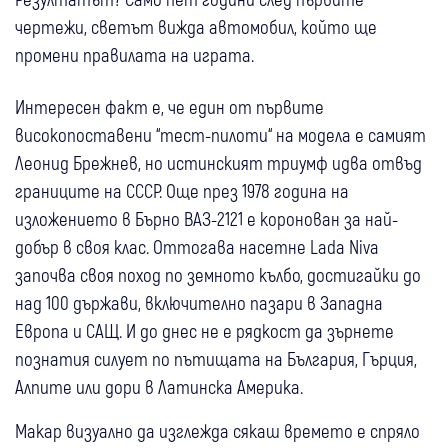
чертежи, светът вижда автомобил, който ще
промени правилата на играта.
Интересен факт е, че един от първите
високопоставени “тест-пилоти“ на модела е самият
Леонид Брежнев, но истинският триумф идва отвъд
границите на СССР. Още през 1978 година на
изложението в Бърно ВАЗ-2121 е коронован за най-
добър в своя клас. Оттогава насетне Lada Niva
започва своя поход по земното кълбо, достигайки до
над 100 държави, включително пазари в Западна
Европа и САЩ. И до днес не е рядкост да зърнете
познатия силует по пътищата на България, Гърция,
Алпите или дори в Латинска Америка.
Макар визуално да изглежда сякаш времето е спряло