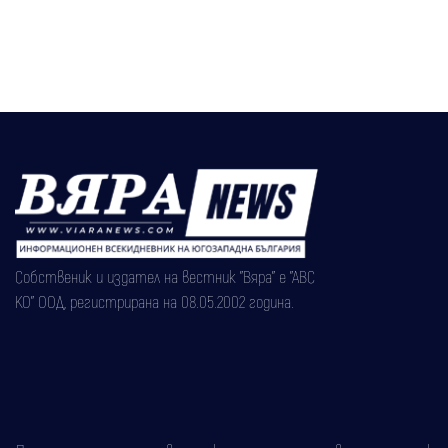
Собственик и издател на вестник "Вяра" е "АВС
КО" ООД, регистрирана на 08.05.2002 година.