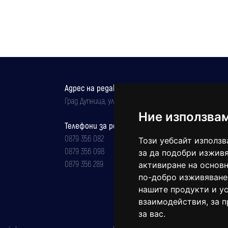
Адрес на редакцията
Град Дупница, ул.''Христо Ботев" 43
Ние използва
Телефони за реклама и абонаменти
0879 356 082
Този уебсайт използв
0879 356 098
за да подобри изживя
0879 356 289
активиране на основн
по-добро изживяване
нашите продукти и ус
взаимодействия
,
за 
за вас
.