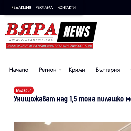
РЕДАКЦИЯ
РЕКЛАМА
КОНТАКТИ
Начало
Регион
Крими
България
България
Унищожават над 1,5 тона пилешко м