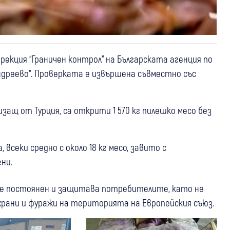
рекция “Граничен контрол“ на Българската агенция по
ндреево“. Проверката е извършена съвместно със
изащ от Турция, са открити 1 570 кг пилешко месо без
всеки средно с около 18 кг месо, завито с
ени.
 е постоянен и защитава потребителите, като не
рани и фуражи на територията на Европейския съюз.