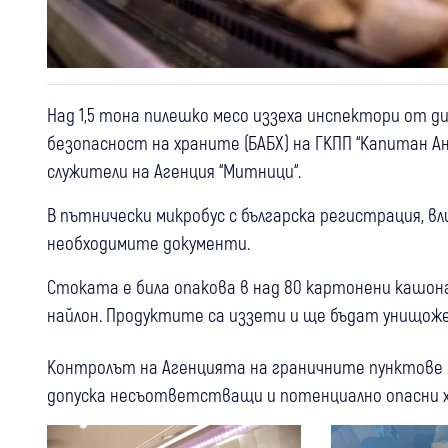
Над 1,5 тона пилешко месо иззеха инспектори от ди
безопасност на храните (БАБХ) на ГКПП “Капитан А
служители на Агенция “Митници“.
В пътнически микробус с българска регистрация, вл
необходимите документи.
Стоката е била опакова в над 80 картонени кашона, 
найлон. Продуктите са иззети и ще бъдат унищож
Контролът на Агенцията на граничните пунктове
допуска несъответстващи и потенциално опасни х