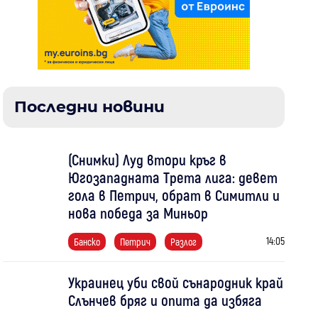
Последни новини
(Снимки) Луд втори кръг в
Югозападната Трета лига: девет
гола в Петрич, обрат в Симитли и
нова победа за Миньор
14:05
Банско
Петрич
Разлог
Украинец уби свой сънародник край
Слънчев бряг и опита да избяга