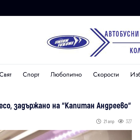
Свят
Спорт
Любопитно
Скорости
Из
есо, задържано на “Капитан Андреево“
327
21 апр