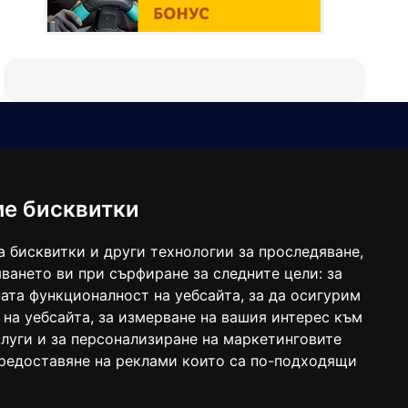
Е-мейл
Следвайте ни:
viaranews@gmail.com
balgarkanews@gmail.com
ме бисквитки
viara_reklama@mail.bg
а бисквитки и други технологии за проследяване,
ването ви при сърфиране за следните цели:
за
ата функционалност на уебсайта
,
за да осигурим
 на уебсайта
,
за измерване на вашия интерес към
луги и за персонализиране на маркетинговите
предоставяне на реклами които са по-подходящи