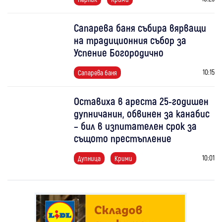
Сапарева баня събира вярващи
на традиционния събор за
Успение Богородично
10:15
Сапарева баня
Оставиха в ареста 25-годишен
дупничанин, обвинен за канабис
– бил в изпитателен срок за
същото престъпление
10:01
Дупница
Крими