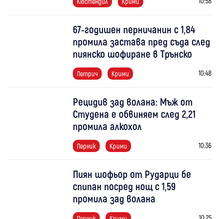
10:58
Кюстендил
Крими
67-годишен перничанин с 1,84
промила застава пред съда след
пиянско шофиране в Трънско
10:48
Петрич
Крими
Рецидив зад волана: Мъж от
Студена е обвиняем след 2,21
промила алкохол
10:36
Перник
Крими
Пиян шофьор от Рударци бе
спипан посред нощ с 1,59
промила зад волана
10:25
Перник
Крими