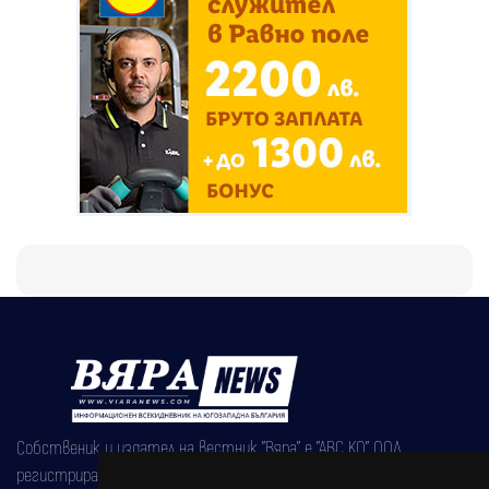
Собственик и издател на вестник "Вяра" е "АВС КО" ООД,
регистрирана на 08.05.2002 година.