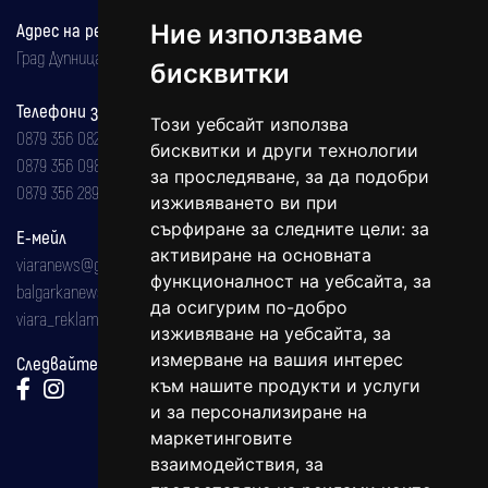
Адрес на редакцията
Ние използваме
Град Дупница, ул.''Христо Ботев" 43
бисквитки
Телефони за реклама и абонаменти
Този уебсайт използва
0879 356 082
бисквитки и други технологии
0879 356 098
за проследяване, за да подобри
0879 356 289
изживяването ви при
сърфиране за следните цели:
за
Е-мейл
активиране на основната
viaranews@gmail.com
функционалност на уебсайта
,
за
balgarkanews@gmail.com
да осигурим по-добро
viara_reklama@mail.bg
изживяване на уебсайта
,
за
измерване на вашия интерес
Следвайте ни:
към нашите продукти и услуги
и за персонализиране на
маркетинговите
взаимодействия
,
за