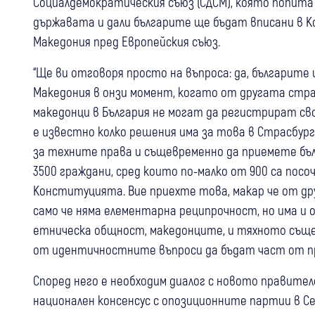
Социалдемократическия съюз (СДСМ), която попита
държавата и дали българите ще бъдат вписани в 
Македония пред Европейския съюз.
“Ще ви отговоря просто на въпроса: да, българит
Македония в онзи момент, когато от другата стра
македонци в България не могат да регистрират св
е известно колко решения има за това в Страсбур
за техните права и същевременно да приемете бъ
3500 граждани, сред които по-малко от 900 са посо
Конституцията. Вие приехте това, макар че от д
само че няма елементарна реципрочност, но има и 
етническа общност, македонците, и тяхното съще
от идентичностните въпроси да бъдат част от пр
Според него е необходим диалог с новото правителс
национален консенсус с опозиционните партии в С