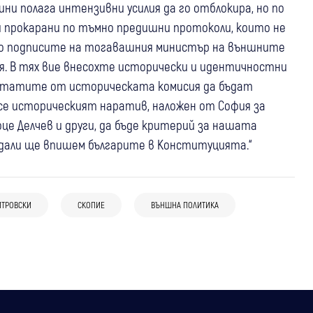
ни полага интензивни усилия да го отблокира, но по
и прокарани по тъмно предишни протоколи, които не
амо подписите на тогавашния министър на външните
. В тях вие внесохте исторически и идентичностни
зултатите от историческата комисия да бъдат
се историческият наратив, наложен от София за
е Делчев и други, да бъде критерий за нашата
 дали ще впишем българите в Конституцията.“
03 авг
Свят
31 юли
България
Свят
Муцунски: България остава основната
31 юли
България
Външният министър: България никога
пречка пред европейския път на
ИТРОВСКИ
СКОПИЕ
ВЪНШНА ПОЛИТИКА
“Възраждане“ бият тревога заради
не е била официално част от
Северна Македония
Иран: поиска спешни заседания и
“Коалицията на желаещите“
отговори от властта