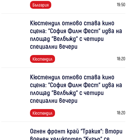
19:50
България
Кюстендил отново става кино
сцена: “София Филм Фест“ идва на
площад “Велбъжд“ с четири
специални вечери
18:20
Кюстендил
Кюстендил отново става кино
сцена: “София Филм Фест“ идва на
площад “Велбъжд“ с четири
специални вечери
18:20
Кюстендил
Огнен фронт край “Тракия“: Втори
военен хеликоптер “Кугър“ се