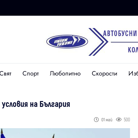
Свят
Спорт
Любопитно
Скорости
Из
условия на България
500
01 май