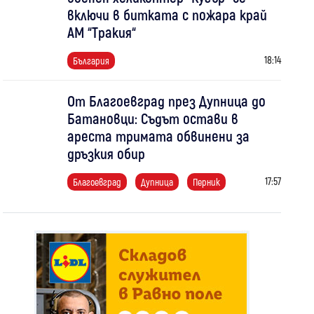
включи в битката с пожара край
АМ “Тракия“
18:14
България
От Благоевград през Дупница до
Батановци: Съдът остави в
ареста тримата обвинени за
дръзкия обир
17:57
Благоевград
Дупница
Перник