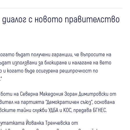
 диалог с новото правителство
огато бъдат получени гаранции, че въпросите на
дат използвани за блокиране и налагане на вето
 и когато бъде осигурена реципрочност по
“
боти на Северна Македония Зоран Димитровски от
вител на партията “Демократичен съюз“, основана
вските тайни служби УДБА и КОС, предава БГНЕС.
епутатката Йованка Тренчевска от