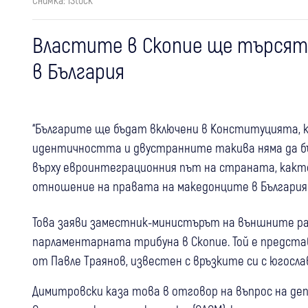
Властите в Скопие ще търсят
в България
“Българите ще бъдат включени в Конституцията, к
идентичността и двустранните такива няма да бъ
върху евроинтеграционния път на страната, както
отношение на правата на македонците в България.
Това заяви заместник-министърът на външните ра
парламентарната трибуна в Скопие. Той е предста
от Павле Траянов, известен с връзките си с югосла
Димитровски каза това в отговор на въпрос на д