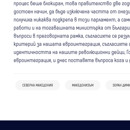
процес беше блокиран, това правителство две годи
достоен начин, да бъде изключена частта от онез
получиха никаква подкрепа в този парламент, а с
работи и на тогавашната министърка от България
въпроси в преговорната рамка, съгласихте се ре
критерий за нашата евроинтеграция, съгласихте 
идентичността на нашите революционни дейци, Гоц
04 авг
България
Свят
евроинтеграция, и днес поставяте въпроса кога и
Катастрофа, отнети документи и
31 юли
България
01 авг
България
Свят
забрана за напускане: Случаят с Ива
ГЕРБ-СДС обвини властта в
Тревога в Северна Македония: 13 случая
Михайлова влиза в парламентарна
СЕВЕРНА МАКЕДОНИЯ
МАКЕДОНИЗЪМ
ЗОРАН ДИМ
дипломатическа слабост заради Иран:
на западнонилска треска, трима
комисия
“България се оказа в позиция да се
пациенти са в критично състояние
обяснява“