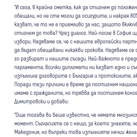
“И сега, в крайна сметка, как да стигнем до положе
обещали, но не сте могли да осигурите, и накрая 
казват, че то не е приемливо за нас, защото вклю
стигнем до това? Чрез диалог. Най-после в София
избори. Надяваме се, че с нашите европейски партн
да бъдат обещавани никакви срокове. Надяваме се 
го разбират и нашите съседи. Най-важното е преди 
парламента, всички дипломати ни казват едно и съ
изпълнила договорите с България и протоколите, а
Поради тези причини е време да постигнем национа
имаме с гражданите, но трябва да постигнем конс
Димитровски и добави:
“Още тогава ви беше известно, че нямате мнозинст
момент. Съгласихте се с нещо, за което знаехте, 
Македония, но въпреки това изпълнихте нечии жела