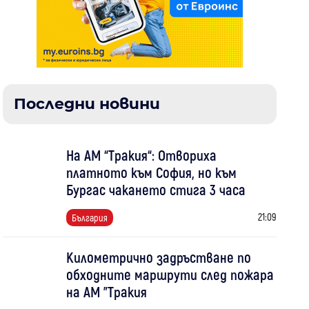
Последни новини
На АМ “Тракия“: Отвориха
платното към София, но към
Бургас чакането стига 3 часа
21:09
България
Километрично задръстване по
обходните маршрути след пожара
на АМ "Тракия