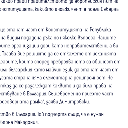
 какво прави правителството за европейския път на
Конституцията, какъвто ангажимент е поела Северна
е ще станат част от Конституцията на Република
на видим подадена ръка по няколко въпроса. Нашите
оите организации дори като неправителствени, а ви
г. Тогава вие решихте да се откажете от исканията
лгарите, които според преброяването са общност от
чили българския като майчин език, да станат част от
ругата страна няма елементарна реципрочност. Не
отказ да се разглеждат каквито и да било права на
ствуване в България. Същевременно приехте част
еговорната рамка“, заяви Димитровски.
тво в България. Той подчерта също, че е нужен
еверна Македония.