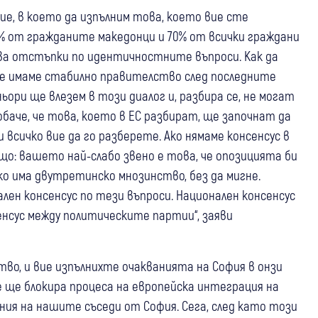
ние, в което да изпълним това, което вие сте
80% от гражданите македонци и 70% от всички граждани
чва отстъпки по идентичностните въпроси. Как да
 ще имаме стабилно правителство след последните
ьори ще влезем в този диалог и, разбира се, не могат
обаче, че това, което в ЕС разбират, ще започнат да
всичко вие да го разберете. Ако нямаме консенсус в
що: вашето най-слабо звено е това, че опозицията би
ко има двутретинско мнозинство, без да мигне.
лен консенсус по тези въпроси. Национален консенсус
енсус между политическите партии“, заяви
во, и вие изпълнихте очакванията на София в онзи
че ще блокира процеса на европейска интеграция на
ния на нашите съседи от София. Сега, след като този