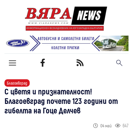
Благоевград
С цветя и признателност!
Благоевград почете 123 години от
гибелта на Гоце Делчев
647
04 май