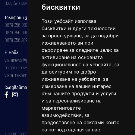
Град Дупница, ул.''Христо Ботев" 43
бисквитки
Телефони за реклама и абонаменти
Този уебсайт използва
0879 356 082
бисквитки и други технологии
0879 356 098
за проследяване, за да подобри
0879 356 289
изживяването ви при
сърфиране за следните цели:
за
Е-мейл
активиране на основната
viaranews@gmail.com
функционалност на уебсайта
,
за
balgarkanews@gmail.com
да осигурим по-добро
viara_reklama@mail.bg
изживяване на уебсайта
,
за
измерване на вашия интерес
Следвайте ни:
към нашите продукти и услуги
и за персонализиране на
маркетинговите
взаимодействия
,
за
предоставяне на реклами които
са по-подходящи за вас
.
Печатното издание на вестника е регистрирано в националния