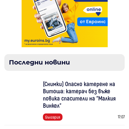
Последни новини
(Снимки) Опасно катерене на
Витоша: катерач без въже
повика спасители на "Малкия
Винкел"
17:07
България