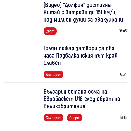
(Видео) "Долфин" достигна
Китай с ветрове до 151 км/ч,
над милион души са евакуирани
16:45
Свят
Голям пожар затвори за два
часа Подбалканския път край
Сливен
16:34
България
България остана осма на
Евробаскет U18 след обрат на
Великобритания
16:13
България
Спорт