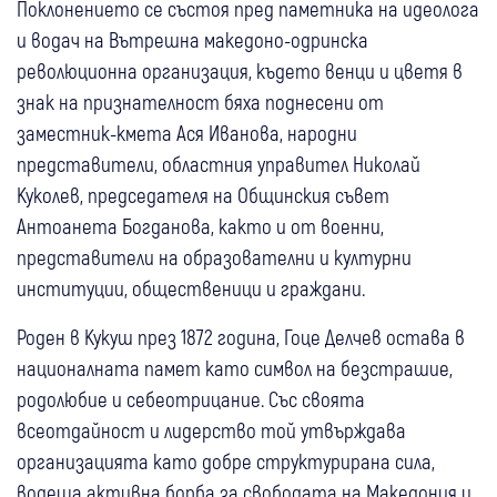
Поклонението се състоя пред паметника на идеолога
и водач на Вътрешна македоно-одринска
революционна организация, където венци и цветя в
знак на признателност бяха поднесени от
заместник-кмета Ася Иванова, народни
представители, областния управител Николай
Куколев, председателя на Общинския съвет
Антоанета Богданова, както и от военни,
представители на образователни и културни
институции, общественици и граждани.
Роден в Кукуш през 1872 година, Гоце Делчев остава в
националната памет като символ на безстрашие,
родолюбие и себеотрицание. Със своята
всеотдайност и лидерство той утвърждава
организацията като добре структурирана сила,
водеща активна борба за свободата на Македония и