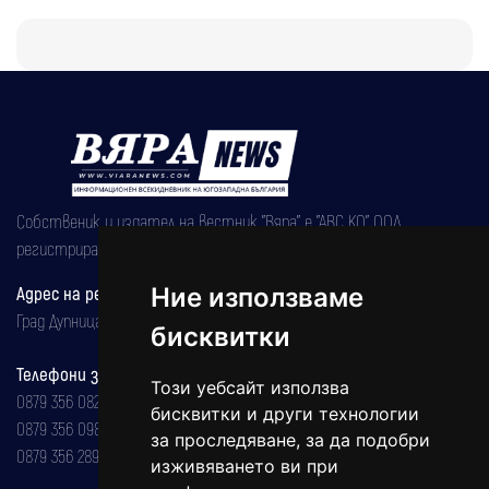
Собственик и издател на вестник "Вяра" е "АВС КО" ООД,
регистрирана на 08.05.2002 година.
Ние използваме
Адрес на редакцията
Град Дупница, ул.''Христо Ботев" 43
бисквитки
Телефони за реклама и абонаменти
Този уебсайт използва
0879 356 082
бисквитки и други технологии
0879 356 098
за проследяване, за да подобри
0879 356 289
изживяването ви при