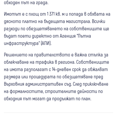
обходен път на града.
Имотът е с площ от 1 371 кв. м и попада в обхвата на
дясното платно на бъдещата магистрала. Всички
разходи по обезщетяването на собствениците ще
бъдат поети директно от Агенция “Пътна
инфраструктура“ (АПИ).
Решението на правителството е важна стъпка за
облекчаване на трафика в региона. Собствениците
на имота разполагат с 14-дневен срок да обжалват
размера или процедурата по обезщетяване пред
Върховния административен съд. След приключване
на формалностите, строителните дейности по
обходния път могат да продължат по план.