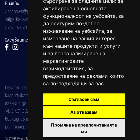
сърфиране за следните цели:
за
Е-мейл
активиране на основната
viaranews@gmail.com
функционалност на уебсайта
,
за
balgarkanews@gmail.com
да осигурим по-добро
viara_reklama@mail.bg
изживяване на уебсайта
,
за
измерване на вашия интерес
Следвайте ни:
към нашите продукти и услуги
и за персонализиране на
маркетинговите
взаимодействия
,
за
предоставяне на реклами които
са по-подходящи за вас
.
Печатното издание на вестника е регистрирано в националния
класификатор на печатните издания (Българска национална
Съгласен съм
агенция за ISSN) под номер: ISSN 1312-4722.
"АВС КО" ООД е притежател на марката: Вяра информационен
Аз отказвам
всекидневник на югозападна България, със свидетелство за марка
Промяна на предпочитанията
рег. номер: 47857/11.05.2004 година.
ми
© 2026 Вяра News Всички права запазени!