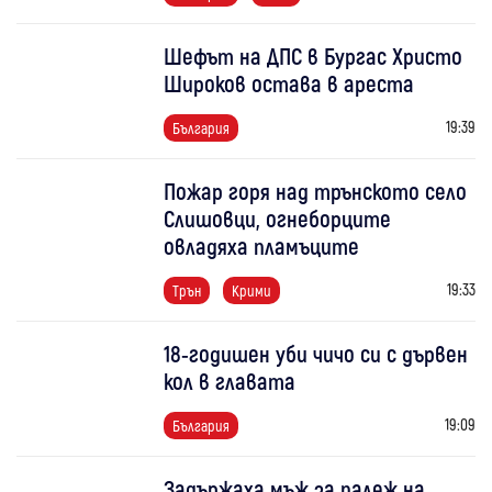
Шефът на ДПС в Бургас Христо
Широков остава в ареста
19:39
България
Пожар горя над трънското село
Слишовци, огнеборците
овладяха пламъците
19:33
Трън
Крими
18-годишен уби чичо си с дървен
кол в главата
19:09
България
Задържаха мъж за палеж на