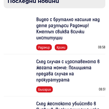
Последни новини
Видео с брутално насилие над
дете разтърси Радомир!
Кметът свиква всички
институции
08:58
Радомир
Крими
След случая с изоставеното в
жегата момче: Полицията
предава случая на
прокуратурата
08:51
България
След жестокото убийство в