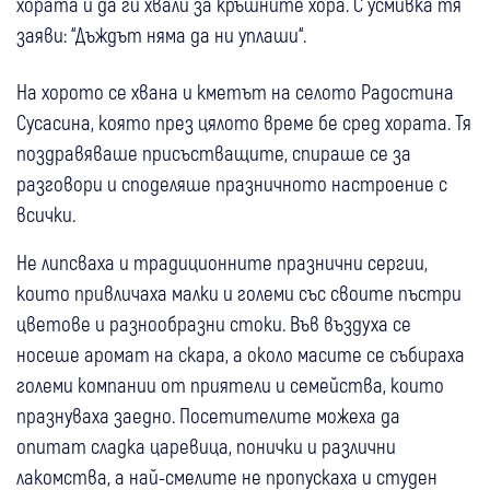
хората и да ги хвали за кръшните хора. С усмивка тя
заяви: “Дъждът няма да ни уплаши“.
На хорото се хвана и кметът на селото Радостина
Сусасина, която през цялото време бе сред хората. Тя
поздравяваше присъстващите, спираше се за
разговори и споделяше празничното настроение с
всички.
Не липсваха и традиционните празнични сергии,
които привличаха малки и големи със своите пъстри
цветове и разнообразни стоки. Във въздуха се
носеше аромат на скара, а около масите се събираха
големи компании от приятели и семейства, които
празнуваха заедно. Посетителите можеха да
опитат сладка царевица, понички и различни
лакомства, а най-смелите не пропускаха и студен