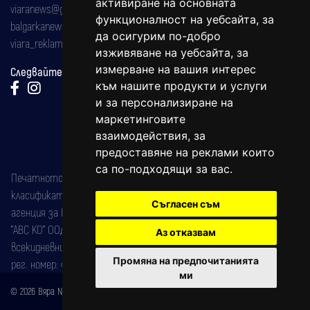
активиране на основната
viaranews@gmail.com
функционалност на уебсайта
,
за
balgarkanews@gmail.com
да осигурим по-добро
viara_reklama@mail.bg
изживяване на уебсайта
,
за
измерване на вашия интерес
Следвайте ни:
към нашите продукти и услуги
и за персонализиране на
маркетинговите
взаимодействия
,
за
предоставяне на реклами които
са по-подходящи за вас
.
Печатното издание на вестника е регистрирано в националния
класификатор на печатните издания (Българска национална
Съгласен съм
агенция за ISSN) под номер: ISSN 1312-4722.
"АВС КО" ООД е притежател на марката: Вяра информационен
Аз отказвам
всекидневник на югозападна България, със свидетелство за марка
Промяна на предпочитанията
рег. номер: 47857/11.05.2004 година.
ми
© 2026 Вяра News Всички права запазени!
Created by
DREAMmedia Creative Studio