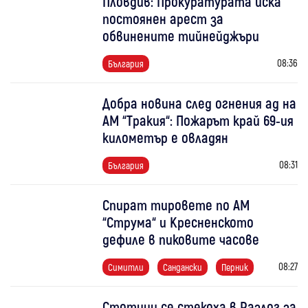
Пловдив: Прокуратурата иска
постоянен арест за
обвинените тийнейджъри
08:36
България
Добра новина след огнения ад на
АМ “Тракия“: Пожарът край 69-ия
километър е овладян
08:31
България
Спират тировете по АМ
“Струма“ и Кресненското
дефиле в пиковите часове
08:27
Симитли
Сандански
Перник
Стотици се стекоха в Разлог за