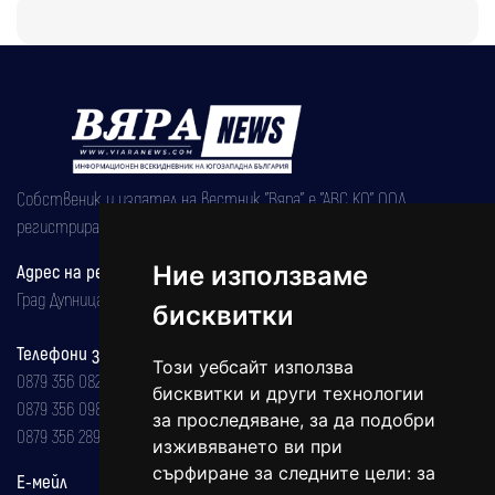
Собственик и издател на вестник "Вяра" е "АВС КО" ООД,
регистрирана на 08.05.2002 година.
Адрес на редакцията
Ние използваме
Град Дупница, ул.''Христо Ботев" 43
бисквитки
Телефони за реклама и абонаменти
Този уебсайт използва
0879 356 082
бисквитки и други технологии
0879 356 098
за проследяване, за да подобри
0879 356 289
изживяването ви при
сърфиране за следните цели:
за
Е-мейл