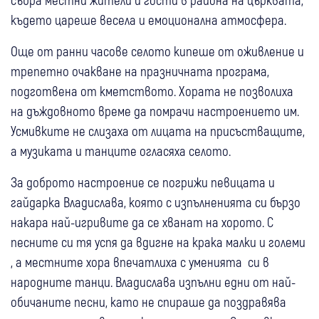
където цареше весела и емоционална атмосфера.
Още от ранни часове селото кипеше от оживление и
трепетно очакване на празничната програма,
подготвена от кметството. Хората не позволиха
на дъждовното време да помрачи настроението им.
Усмивките не слизаха от лицата на присъстващите,
а музиката и танците огласяха селото.
За доброто настроение се погрижи певицата и
гайдарка Владислава, която с изпълненията си бързо
накара най-игривите да се хванат на хорото. С
песните си тя успя да вдигне на крака малки и големи
, а местните хора впечатлиха с уменията си в
народните танци. Владислава изпълни едни от най-
обичаните песни, като не спираше да поздравява