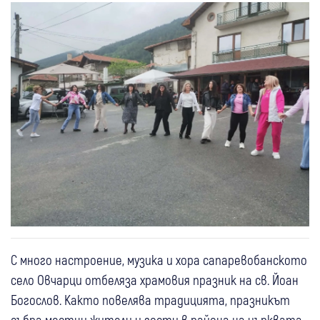
С много настроение, музика и хора сапаревобанското
село Овчарци отбеляза храмовия празник на св. Йоан
Богослов. Както повелява традицията, празникът
събра местни жители и гости в района на църквата,