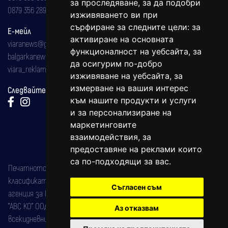
за проследяване, за да подобри
0879 356 289
изживяването ви при
сърфиране за следните цели:
за
Е-мейл
активиране на основната
viaranews@gmail.com
функционалност на уебсайта
,
за
balgarkanews@gmail.com
да осигурим по-добро
viara_reklama@mail.bg
изживяване на уебсайта
,
за
измерване на вашия интерес
Следвайте ни:
към нашите продукти и услуги
и за персонализиране на
маркетинговите
взаимодействия
,
за
предоставяне на реклами които
са по-подходящи за вас
.
Печатното издание на вестника е регистрирано в националния
класификатор на печатните издания (Българска национална
Съгласен съм
агенция за ISSN) под номер: ISSN 1312-4722.
"АВС КО" ООД е притежател на марката: Вяра информационен
Аз отказвам
всекидневник на югозападна България, със свидетелство за марка