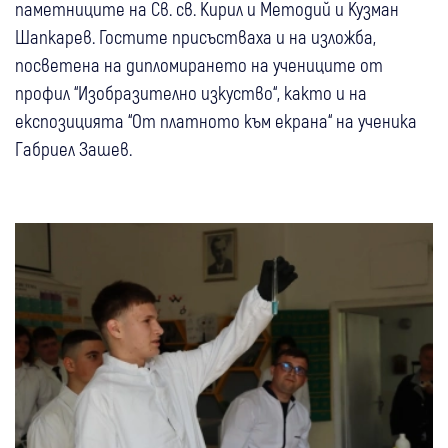
паметниците на Св. св. Кирил и Методий и Кузман
Шапкарев. Гостите присъстваха и на изложба,
посветена на дипломирането на учениците от
профил “Изобразително изкуство“, както и на
експозицията “От платното към екрана“ на ученика
Габриел Зашев.