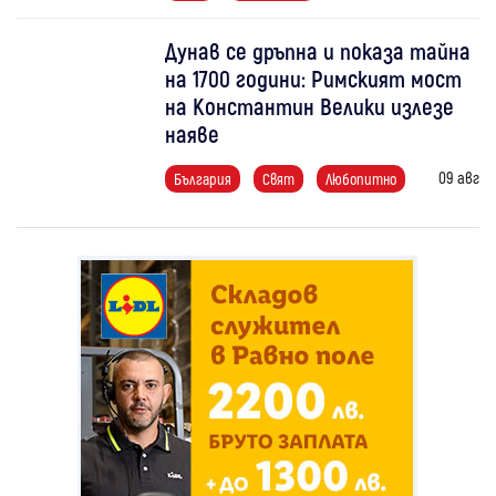
Дунав се дръпна и показа тайна
на 1700 години: Римският мост
на Константин Велики излезе
наяве
09 авг
България
Свят
Любопитно