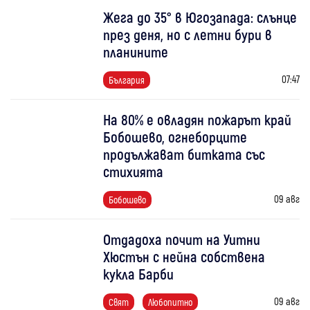
Жега до 35° в Югозапада: слънце
през деня, но с летни бури в
планините
07:47
България
На 80% е овладян пожарът край
Бобошево, огнеборците
продължават битката със
стихията
09 авг
Бобошево
Отдадоха почит на Уитни
Хюстън с нейна собствена
кукла Барби
09 авг
Свят
Любопитно