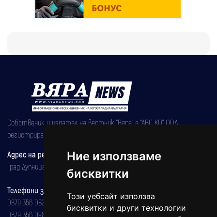
Собственик и издател на вестник "Вяра" е "АВС КО" ООД,
регистрирана на 08.05.2002 година.
Адрес на редакцията
Ние използваме
Град Дупница, ул.''Христо Ботев" 43
бисквитки
Телефони за реклама и абонаменти
Този уебсайт използва
0879 356 082
бисквитки и други технологии
0879 356 098