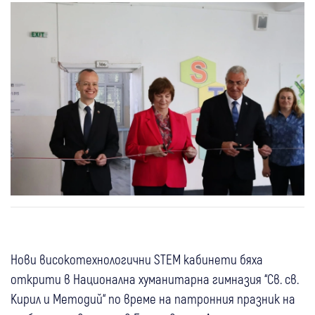
Нови високотехнологични STEM кабинети бяха
открити в Национална хуманитарна гимназия “Св. св.
Кирил и Методий“ по време на патронния празник на