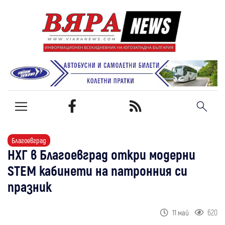
Благоевград
НХГ в Благоевград откри модерни
STEM кабинети на патронния си
празник
620
11 май