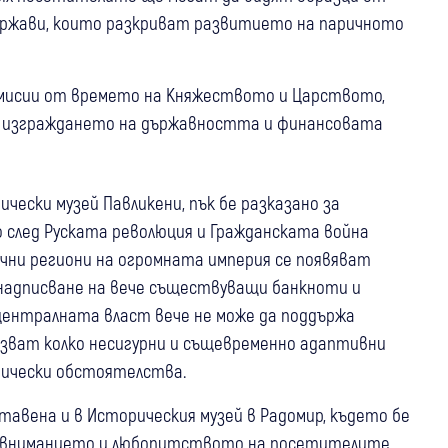
 държави, които разкриват развитието на паричното
емисии от времето на Княжеството и Царството,
а изграждането на държавността и финансовата
чески музей Павликени, пък бе разказано за
о след Руската революция и Гражданската война
ични региони на огромната империя се появяват
енадписване на вече съществуващи банкноти и
централната власт вече не може да поддържа
азват колко несигурни и същевременно адаптивни
рически обстоятелства.
тавена и в Историческия музей в Радомир, където бе
че вниманието и любопитството на посетителите,