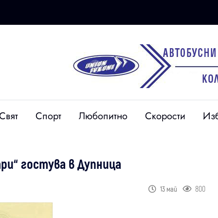
Свят
Спорт
Любопитно
Скорости
Из
ри“ гостува в Дупница
800
13 май