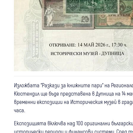
Изложбата “Разкази за книжните пари“ на Регионале
Кюстендил ще бъде представена в Дупница на 14 м
временни експозиции на Историческия музей в град
часа.
Експозицията включва над 100 оригинални българск
исторически периоди и финансови системи. Сред 