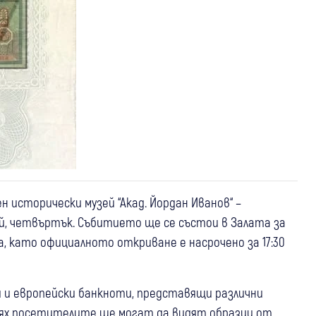
н исторически музей “Акад. Йордан Иванов“ –
ай, четвъртък. Събитието ще се състои в Залата за
а, като официалното откриване е насрочено за 17:30
и и европейски банкноти, представящи различни
тях посетителите ще могат да видят образци от