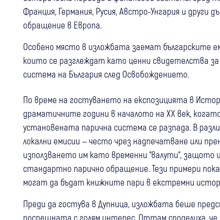
Франция, Германия, Русия, Австро-Унгария и други
обращение в Европа.
Особено място в изложбата заемат българските 
които се разглеждат като ценни свидетелства з
система на България след Освобождението.
По време на гостуването на експозицията в Истори
драматичните години в началото на XX век, когат
установената парична система се разпада. В разл
локални емисии — често чрез надпечатване или пр
използването им като временни “валути“, защото 
стандартно парично обращение. Тези примери пок
могат да бъдат книжните пари в екстремни исто
Преди да гостува в Дупница, изложбата беше предс
посрещната с голям интерес. Оттам споделиха, 