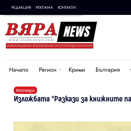
РЕДАКЦИЯ
РЕКЛАМА
КОНТАКТИ
Начало
Регион
Крими
България
Кюстендил
Изложбата “Разкази за книжните па