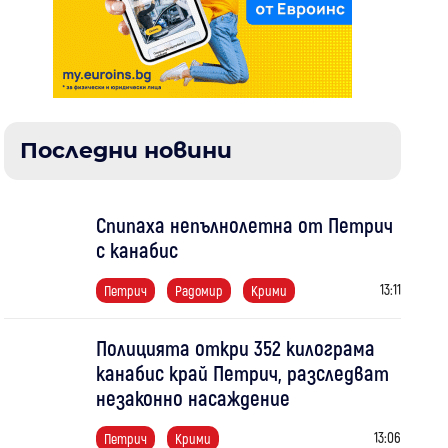
Последни новини
Спипаха непълнолетна от Петрич
с канабис
13:11
Петрич
Радомир
Крими
Полицията откри 352 килограма
канабис край Петрич, разследват
незаконно насаждение
13:06
Петрич
Крими