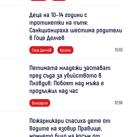
Деца на 10–14 години с
тротинетки на пътя:
Санкционираха шестима родители
в Гоце Делчев
13:03
Гоце Делчев
Крими
Петимата младежи застават
пред съда за убийството в
Пловдив: Побоят над мъжа е
продължил над час
12:59
България
Пожарникари спасиха дете от
водите на язовир Правище,
момчето било на косъм от