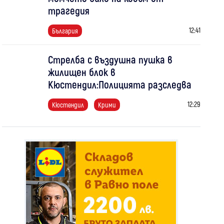
трагедия
12:41
България
Стрелба с въздушна пушка в
жилищен блок в
Кюстендил:Полицията разследва
12:29
Кюстендил
Крими