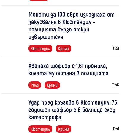
Монети за 100 евро изчезнаха от
закусвалня в Кюстендил –
полицията бързо откри
извършителя
11:51
Кюстендил
Крими
Хванаха шофьор с 1,61 промила,
колата му остана в полицията
11:46
Рила
Крими
Удар пред кръгово в Кюстендил: 76-
годишен шофьор е в болница след
катастрофа
11:41
Кюстендил
Крими