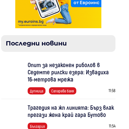
Последни новини
Опит за незаконен риболов в
Седемте рилски езера: Извадиха
16-метрова мрежа
11:58
Дупница
Сапарева баня
Трагедия на жп линията: Бърз влак
прегази жена край гара Бутово
11:54
България