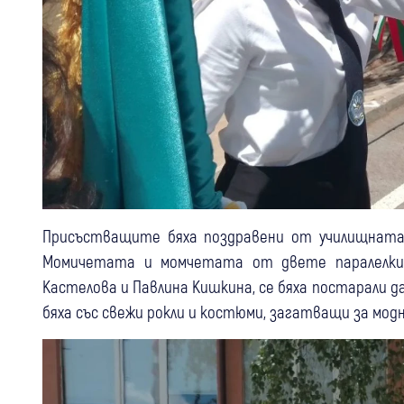
Присъстващите бяха поздравени от училищната 
Момичетата и момчетата от двете паралелки,
Кастелова и Павлина Кишкина, се бяха постарали 
бяха със свежи рокли и костюми, загатващи за мо