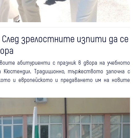
 След зрелостните изпити да се
хора
 своите абитуриенти с празник в двора на учебното
т Кюстендил. Традиционно, тържеството започна с
ското и европейското и предаването им на новите