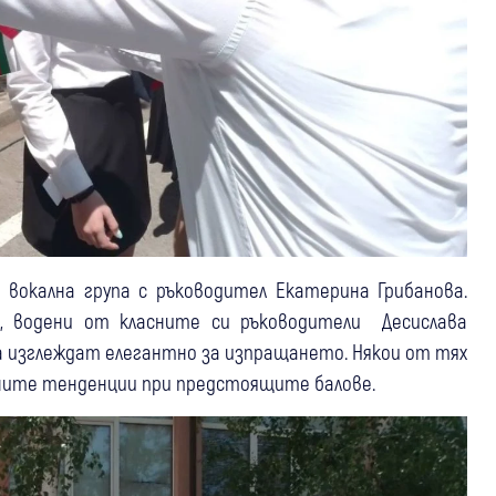
вокална група с ръководител Екатерина Грибанова.
 водени от класните си ръководители Десислава
да изглеждат елегантно за изпращането. Някои от тях
дните тенденции при предстоящите балове.