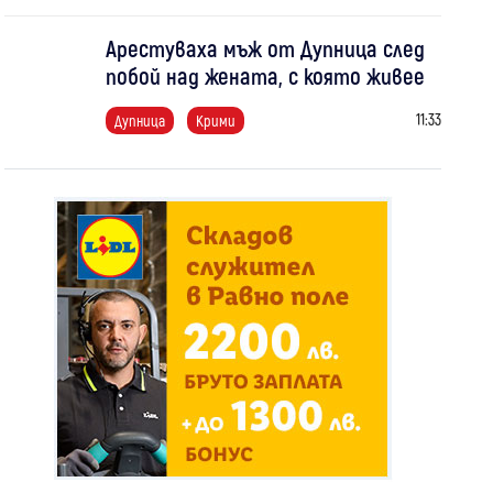
Арестуваха мъж от Дупница след
побой над жената, с която живее
11:33
Дупница
Крими