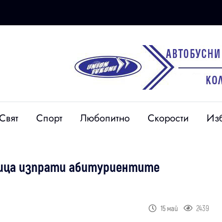
Свят
Спорт
Любопитно
Скорости
Из
пница изпрати абитуриентите
2439
15 май