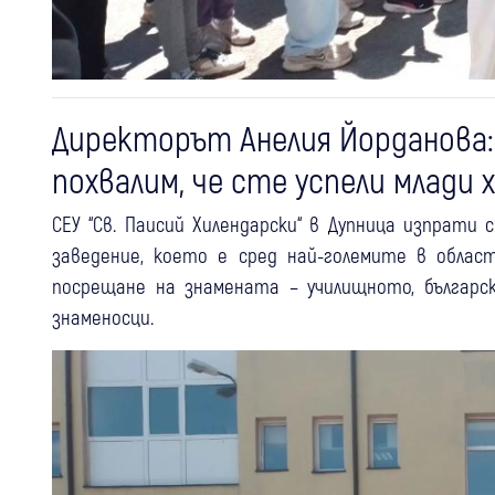
Директорът Анелия Йорданова:
похвалим, че сте успели млади 
СЕУ “Св. Паисий Хилендарски“ в Дупница изпрати
заведение, което е сред най-големите в облас
посрещане на знамената – училищното, българ
знаменосци.