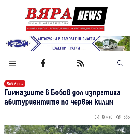
Бобов дол
Гимназиите в Бобов дол изпратиха
абитуриентите по червен килим
685
18 май