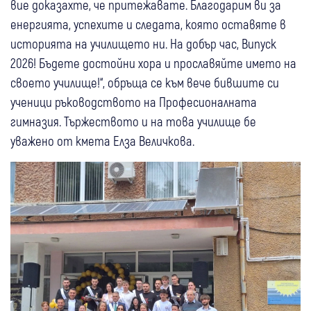
вие доказахте, че притежавате. Благодарим ви за
енергията, успехите и следата, която оставяте в
историята на училището ни. На добър час, Випуск
2026! Бъдете достойни хора и прославяйте името на
своето училище!“, обръща се към вече бившите си
ученици ръководството на Професионалната
гимназия. Тържеството и на това училище бе
уважено от кмета Елза Величкова.