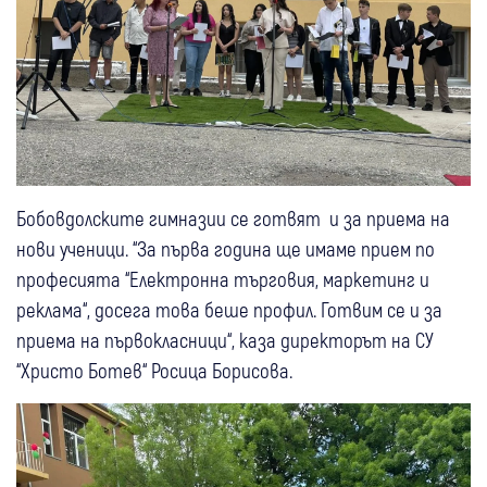
Бобовдолските гимназии се готвят и за приема на
нови ученици. “За първа година ще имаме прием по
професията “Електронна търговия, маркетинг и
реклама“, досега това беше профил. Готвим се и за
приема на първокласници“, каза директорът на СУ
“Христо Ботев“ Росица Борисова.