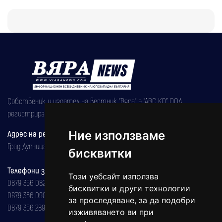
Собственик и издател на вестник "Вяра" е "АВС КО" ООД,
регистрирана на 08.05.2002 година.
Адрес на редакцията
Ние използваме
Град Дупница, ул.''Христо Ботев" 43
бисквитки
Телефони за реклама и абонаменти
Този уебсайт използва
0879 356 082
бисквитки и други технологии
0879 356 098
за проследяване, за да подобри
0879 356 289
изживяването ви при