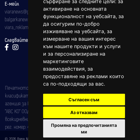
сърфиране за следните цели:
за
Е-мейл
активиране на основната
viaranews@gmail.com
функционалност на уебсайта
,
за
balgarkanews@gmail.com
да осигурим по-добро
viara_reklama@mail.bg
изживяване на уебсайта
,
за
измерване на вашия интерес
Следвайте ни:
към нашите продукти и услуги
и за персонализиране на
маркетинговите
взаимодействия
,
за
предоставяне на реклами които
са по-подходящи за вас
.
Печатното издание на вестника е регистрирано в националния
класификатор на печатните издания (Българска национална
Съгласен съм
агенция за ISSN) под номер: ISSN 1312-4722.
"АВС КО" ООД е притежател на марката: Вяра информационен
Аз отказвам
всекидневник на югозападна България, със свидетелство за марка
Промяна на предпочитанията
рег. номер: 47857/11.05.2004 година.
ми
© 2026 Вяра News Всички права запазени!