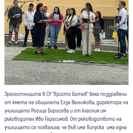
Зрелостниците в СУ “Христо Ботев“ бяха поздравени
от кмета на общината Елза Величкова, директора на
училището Росица Борисова и от класния им
ръководител Иво Герасимов. От ръководството на
училището се похвалиха, че във има випуска има една