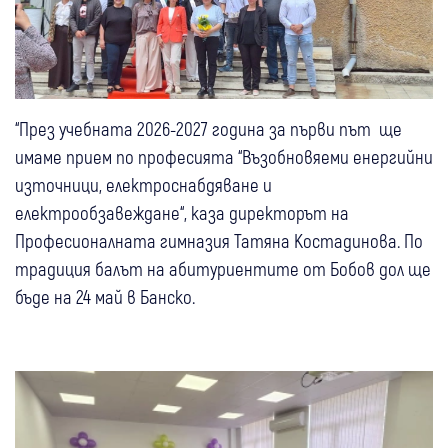
“През учебната 2026-2027 година за първи път ще
имаме прием по професията “Възобновяеми енергийни
източници, електроснабдяване и
електрообзавеждане“, каза директорът на
Професионалната гимназия Татяна Костадинова. По
традиция балът на абитуриентите от Бобов дол ще
бъде на 24 май в Банско.