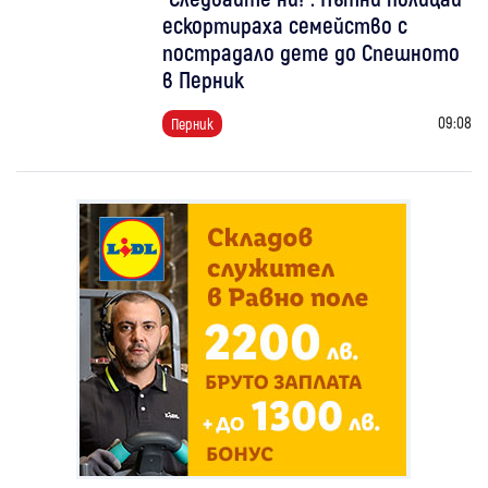
ескортираха семейство с
пострадало дете до Спешното
в Перник
09:08
Перник