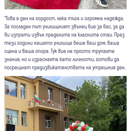
“Това е ден на гордост, лека тъга и огромна надежда.
За последен път училищният звънец бие за вас, за да
ви изпрати извън пределите на класните стаи. През
тези години нашето училище беше ваш дом, ваша
сцена и ваша опора. Тук вие не просто трупахте
знания, но и израснахте като личности, готови да
посрещнат предизвикателствата на утрешния ден.