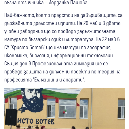
пълна отличничка – Йорданка Пашова.
Най-важното, което предстои на завършващите, са
държавните зрелостни изпити. На 20 май и в двете
учебни заведения ще се проведе задължителната
матура по български език и литература. На 22 май в
СУ “Христо Ботев“ ще има матури по география,
икономика, биология, информационни технологии.
Същия ден в Професионалната гимназия ще се
проведе защита на дипломни проекти по теория на
професията “Ел. машини и апарати“.