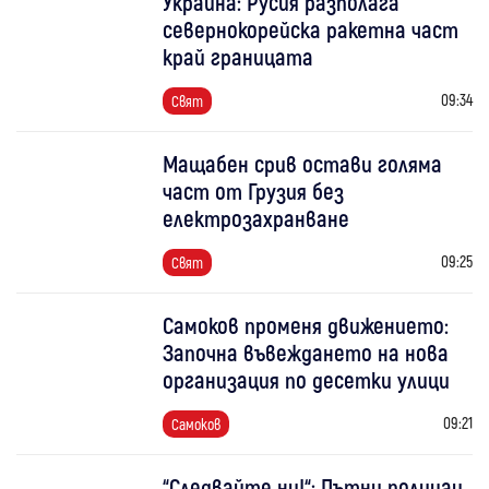
Украйна: Русия разполага
севернокорейска ракетна част
край границата
09:34
Свят
Мащабен срив остави голяма
част от Грузия без
електрозахранване
09:25
Свят
Самоков променя движението:
Започна въвеждането на нова
организация по десетки улици
09:21
Самоков
“Следвайте ни!“: Пътни полицаи