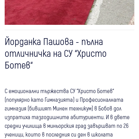
Йорданка Пашова - пълна
отличничка на СУ “Христо
Ботев“
С емоционални тържества СУ “Христо Ботев“
(популярно като Гимназията) и Професионалната
гимназия (бившият Минен техникум) в Бобов дол
изпратиха тазгодишните абитуриенти. И в двете
средни училища в миньорския град завършват по 26
ученици, които в последния си ден в школата