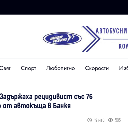
Свят
Спорт
Любопитно
Скорости
Из
Задържаха рецидивист със 76
ро от автокъща в Банкя
505
19 май