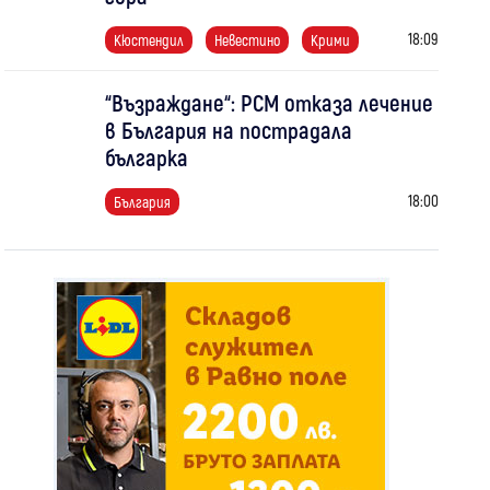
18:09
Кюстендил
Невестино
Крими
“Възраждане“: РСМ отказа лечение
в България на пострадала
българка
18:00
България