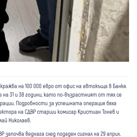
ражба на 100 000 евро от офис на автокъща в Банкя.
на 31 и 38 години, като по-възрастният от тях се
трации. Подробности за успешната операция бяха
ектора на СДВР старши комисар Кристиан Тонев и
лай Николаев.
 започва веднага след подаден сигнал на 29 април.