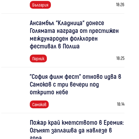
18:26
България
Ансамбъл “Кладница“ донесе
Голямата награда от престижен
международен фолклорен
фестивал в Полша
18:25
Перник
"София филм фест" отново идва в
Самоков с три вечери под
открито небе
18:14
Самоков
Пожар край кметството в Еремия:
Огънят заплашва да навлезе в
гора