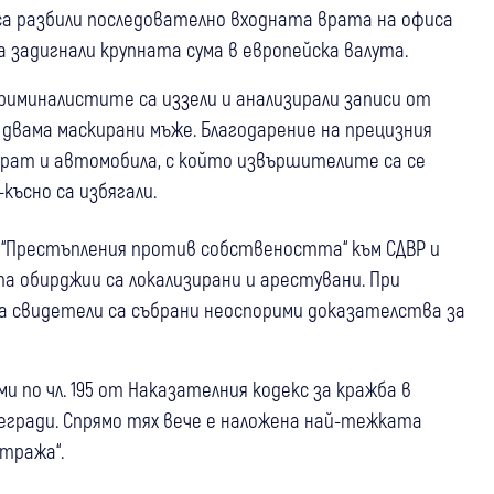
са разбили последователно входната врата на офиса
 задигнали крупната сума в европейска валута.
иминалистите са иззели и анализирали записи от
 двама маскирани мъже. Благодарение на прецизния
ират и автомобила, с който извършителите са се
ъсно са избягали.
“Престъпления против собствеността“ към СДВР и
ата обирджии са локализирани и арестувани. При
а свидетели са събрани неоспорими доказателства за
 по чл. 195 от Наказателния кодекс за кражба в
егради. Спрямо тях вече е наложена най-тежката
16:49
България
тража“.
Оставиха в ареста младежите за
06 авг
Благоевград
Дупница
Перник