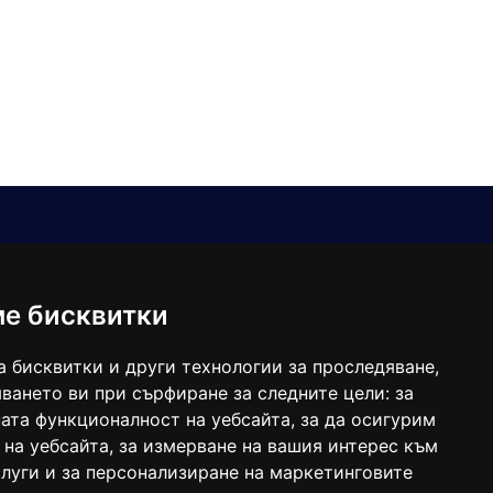
Е-мейл
Следвайте ни:
viaranews@gmail.com
balgarkanews@gmail.com
ме бисквитки
viara_reklama@mail.bg
а бисквитки и други технологии за проследяване,
ването ви при сърфиране за следните цели:
за
ата функционалност на уебсайта
,
за да осигурим
 на уебсайта
,
за измерване на вашия интерес към
луги и за персонализиране на маркетинговите