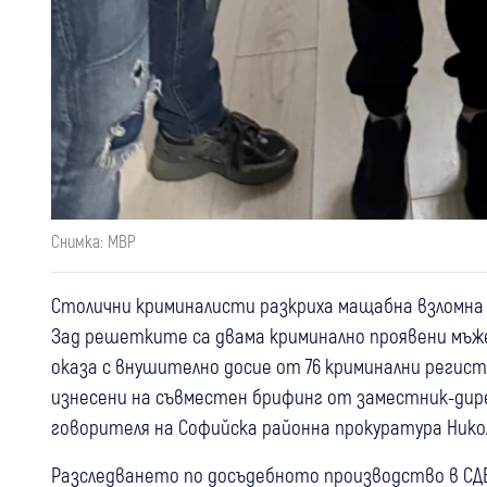
Снимка: МВР
Столични криминалисти разкриха мащабна взломна к
Зад решетките са двама криминално проявени мъже 
оказа с внушително досие от 76 криминални регис
изнесени на съвместен брифинг от заместник-дир
говорителя на Софийска районна прокуратура Нико
Разследването по досъдебното производство в СДВР