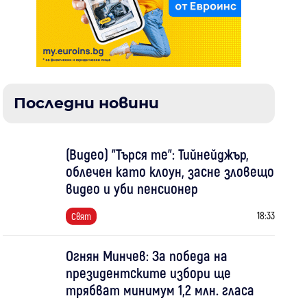
Последни новини
(Видео) "Търся те": Тийнейджър,
облечен като клоун, засне зловещо
видео и уби пенсионер
18:33
Свят
Огнян Минчев: За победа на
президентските избори ще
трябват минимум 1,2 млн. гласа