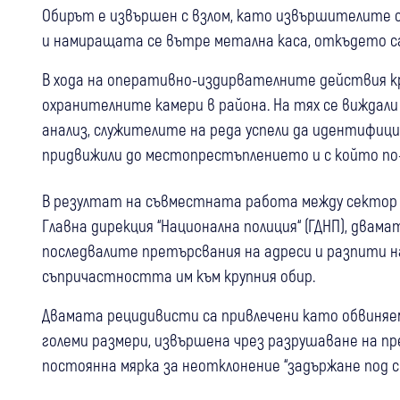
Обирът е извършен с взлом, като извършителите 
и намиращата се вътре метална каса, откъдето са
В хода на оперативно-издирвателните действия кр
охранителните камери в района. На тях се виждали
анализ, служителите на реда успели да идентифиц
придвижили до местопрестъплението и с който по-к
В резултат на съвместната работа между сектор 
Главна дирекция “Национална полиция“ (ГДНП), двам
последвалите претърсвания на адреси и разпити н
съпричастността им към крупния обир.
Двамата рецидивисти са привлечени като обвиняеми
големи размери, извършена чрез разрушаване на пр
постоянна мярка за неотклонение “задържане под с
17:22
Кюстендил
Крими