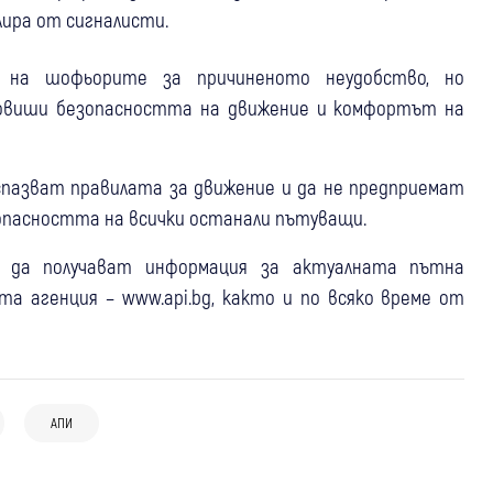
лира от сигналисти.
а на шофьорите за причиненото неудобство, но
повиши безопасността на движение и комфортът на
спазват правилата за движение и да не предприемат
опасността на всички останали пътуващи.
 да получават информация за актуалната пътна
 агенция – www.api.bg, както и по всяко време от
07 авг
Симитли
Сандански
Перник
06 авг
Дупница
Спират тировете по АМ “Струма“ и
Внимание: Тунел “Блатино“ на АМ
Кресненското дефиле в пиковите
АПИ
03 авг
Дупница
Кочериново
Рила
“Струма“ край Дупница е без
часове
Ограничават движението по АМ
осветление
“Струма“ в Кюстендилско до 7 август