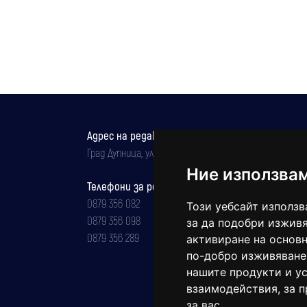
Адрес на редакцията
Град Дупница, ул.''Христо Ботев" 43
Ние използва
Телефони за реклама и абонаменти
0879 356 082
Този уебсайт използв
0879 356 098
за да подобри изживя
0879 356 289
активиране на основн
по-добро изживяване
нашите продукти и ус
взаимодействия
,
за 
за вас
.