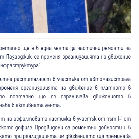
оетапно ще е в една лента за частични ремонти на
ст Пазарджик, се променя организацията на движение
 инфраструктура“.
крайпътна растителност в участъка от автомагистрала
е променя организацията на движение в платното в
тите поетапно ще се ограничава движението в
ава в активната лента.
онт на асфалтовата настилка в участък от път I-1 от
нското дефиле. Предвидени са ремонтни дейности и в
 като при реализацията им движението ще преминава