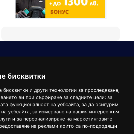
Е-мейл
Следвайте ни:
viaranews@gmail.com
balgarkanews@gmail.com
ме бисквитки
viara_reklama@mail.bg
а бисквитки и други технологии за проследяване,
ването ви при сърфиране за следните цели:
за
ата функционалност на уебсайта
,
за да осигурим
 на уебсайта
,
за измерване на вашия интерес към
луги и за персонализиране на маркетинговите
предоставяне на реклами които са по-подходящи