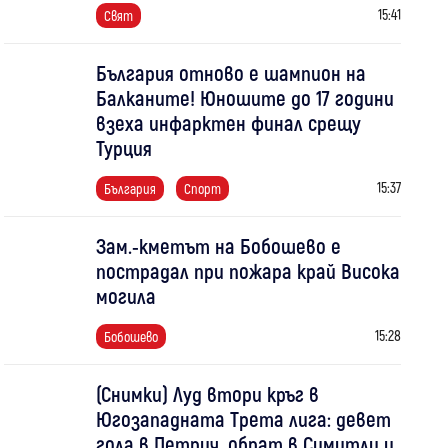
15:41
Свят
България отново е шампион на
Балканите! Юношите до 17 години
взеха инфарктен финал срещу
Турция
15:37
България
Спорт
Зам.-кметът на Бобошево е
пострадал при пожара край Висока
могила
15:28
Бобошево
(Снимки) Луд втори кръг в
Югозападната Трета лига: девет
гола в Петрич, обрат в Симитли и