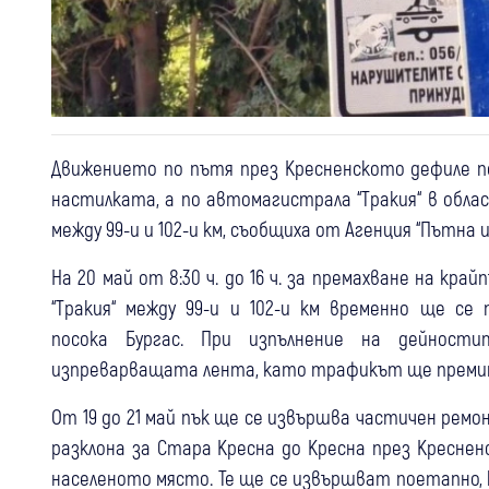
Движението по пътя през Кресненското дефиле п
настилката, а по автомагистрала “Тракия“ в обла
между 99-и и 102-и км, съобщиха от Агенция “Пътна
На 20 май от 8:30 ч. до 16 ч. за премахване на 
“Тракия“ между 99-и и 102-и км временно ще с
посока Бургас. При изпълнение на дейнос
изпреварващата лента, като трафикът ще премин
От 19 до 21 май пък ще се извършва частичен рем
разклона за Стара Кресна до Кресна през Кресне
населеното място. Те ще се извършват поетапно,