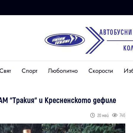
Свят
Спорт
Любопитно
Скорости
Из
М “Тракия“ и Кресненското дефиле
746
20 май