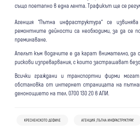
също поетапно в една лента. Трафикът ще се регу
Агенция “Пътна инфраструктура“ се извиняв
ремонтните дейности са необходими, за да се 
преминаване.
Апелът към водачите е да карат внимателно, да 
рискови изпреварвания, с които застрашават без
Всички граждани и транспортни фирми могат
обстановка от интернет страницата на пътната
денонощието на тел. 0700 130 20 в АПИ.
03 авг
България
09:12
Благоевград
Кресна
Кюстендил
06 авг
Жегите спират тежкотоварния
България
От 16:00 ч. днес: Спират камионите по
трафик по магистралите “Струма“,
На АМ “Тракия“: Отвориха платното
"Тракия", "Струма" и през
КРЕСНЕНСКОТО ДЕФИЛЕ
АГЕНЦИЯ „ПЪТНА ИНФРАСТРУКТУРА“
“Тракия“, “Хемус“, “Марица“ и “Европа“,
към София, но към Бургас чакането
Кресненското дефиле
както и по основните пътища до
стига 3 часа
четвъртък