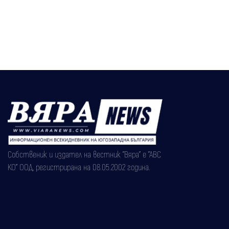
Собственик и издател на вестник "Вяра" е "АВС
КО" ООД, регистрирана на 08.05.2002 година.