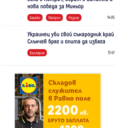
нова победа за Миньор
14:05
Банско
Петрич
Разлог
Украинец уби свой сънародник край
Слънчев бряг и опита да избяга
13:47
България